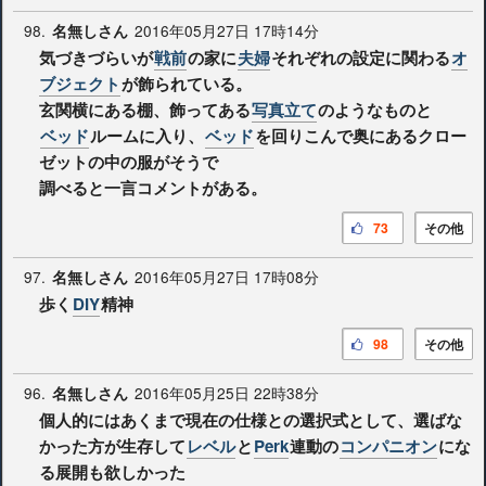
98.
2016年05月27日 17時14分
名無しさん
気づきづらいが
戦前
の家に
夫婦
それぞれの設定に関わる
オ
ブジェクト
が飾られている。
玄関横にある棚、飾ってある
写真立て
のようなものと
ベッド
ルームに入り、
ベッド
を回りこんで奥にあるクロー
ゼットの中の服がそうで
調べると一言コメントがある。
73
その他
97.
2016年05月27日 17時08分
名無しさん
歩く
DIY
精神
98
その他
96.
2016年05月25日 22時38分
名無しさん
個人的にはあくまで現在の仕様との選択式として、選ばな
かった方が生存して
レベル
と
Perk
連動の
コンパニオン
にな
る展開も欲しかった