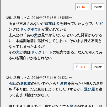
63
その他
125.
2016年07月18日 16時55分
名無しさん
あまり言及されないが
戦前
は
犬
を飼っていたようで、リ
ビ
ン
グに
ドッグボウル
が置かれている
主人公の「あの
犬
は見つからない」といった発言からする
に、本編開始前に逃げ出してしまい、そのまま行方不明と
なってしまったようだ
その
犬
が実は
ドッグミート
の祖先である…なんて考えてみ
るのも面白いかもしれない
278
その他
124.
2016年07月14日 21時31分
名無しさん
会話
の
選択肢
のせいでやたらと
皮肉
を言ったり他人の意見
を「不可能」だと棄却しようとしたりするが、
運び屋
と違
ってあまり嘘はつかない。
彼と大きく違うのは、腕力がなくても
脅迫
ができるし、頭