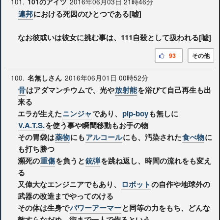
101.
2016年06月03日 21時46分
101のアイツ
連邦
における死因のひとつである[嘘]
なお彼或いは彼女に挑む事は、111自殺として扱われる[嘘]
93
その他
100.
2016年06月01日 00時52分
名無しさん
骨
はアダマンチウムで、光や
放射能
を浴びて自己再生も出
来る
エラが生えた
ニンジャ
であり、
pip-boy
も無しに
V.A.T.S.
を使う事や瞬間移動もお手の物
その胃袋は
薬物
にも
アルコール
にも、汚染された
食べ物
に
も打ち勝つ
瀕死の
重傷
を負うと
銃弾
を跳ね返し、時間の流れをも変え
る
又偉大なエンジニアでもあり、
ロボット
の自作や地球外の
武器の改造までやってのける
その体は生身で
パワーアーマー
と同等の力をもち、どんな
敵すらなだめ、街まで一人で作るという。