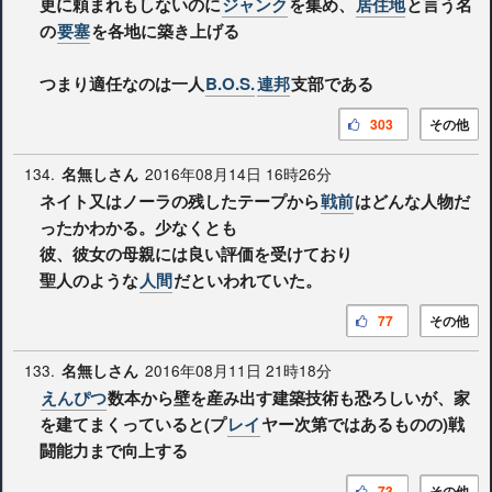
更に頼まれもしないのに
ジャンク
を集め、
居住地
と言う名
の
要塞
を各地に築き上げる
つまり適任なのは一人
B.O.S.
連邦
支部である
303
その他
134.
2016年08月14日 16時26分
名無しさん
ネイト又はノーラの残したテープから
戦前
はどんな人物だ
ったかわかる。少なくとも
彼、彼女の母親には良い評価を受けており
聖人のような
人間
だといわれていた。
77
その他
133.
2016年08月11日 21時18分
名無しさん
えんぴつ
数本から壁を産み出す建築技術も恐ろしいが、家
を建てまくっていると(プ
レイ
ヤー次第ではあるものの)戦
闘能力まで向上する
73
その他