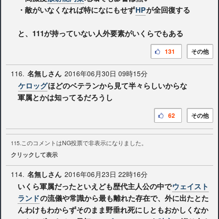
・敵がいなくなれば特になにもせず
HP
が全回復する
と、111が持っていない人外要素がいくらでもある
131
その他
116.
2016年06月30日 09時15分
名無しさん
ケロッグ
ほどのベテランから見て半々らしいからな
軍属とかは知ってるだろうし
62
その他
このコメントはNG投票で非表示になりました。
115.
クリックして表示
114.
2016年06月23日 22時16分
名無しさん
いくら軍属だったといえども歴代主人公の中で
ウェイスト
ランド
の流儀や常識から最も離れた存在で、外に出たとた
んわけもわからずそのまま野垂れ死にしともおかしくなか