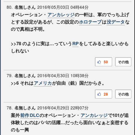
80.
2016年05月03日 04時44分
名無しさん
オペレーション・
アンカレッジ
の一軒は、軍のでっち上げ
とする設定があるが、この設定の
ホロテープ
は
没データ
な
ので真相は不明。
>>78
のように実は…っていう
RP
をしてみると楽しいかも
しれない
50
その他
79.
2016年04月30日 10時38分
名無しさん
>>6
それは
アメリカ
が自由（銃）国だからさ。
28
その他
78.
2016年04月29日 22時07分
名無しさん
案外
前作
DLC
のオペレーション・
アンカレッジ
で101が追
体験したのはパパの活躍…だったら面白いなぁと妄想する
のも一興