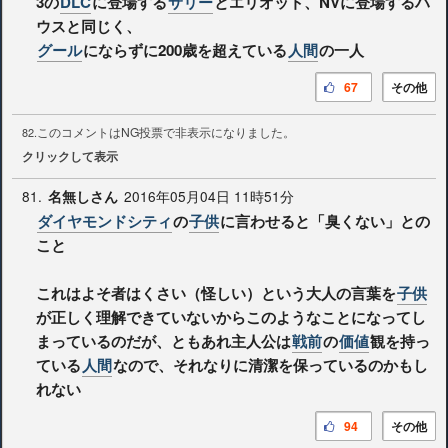
3の
DLC
に登場する
サリー
とエリオット、NVに登場するハ
ウスと同じく、
グール
にならずに200歳を超えている
人間
の一人
67
その他
このコメントはNG投票で非表示になりました。
82.
クリックして表示
81.
2016年05月04日 11時51分
名無しさん
ダイヤモンドシティ
の
子供
に言わせると「臭くない」との
こと
これはよそ者はくさい（怪しい）という大人の言葉を
子供
が正しく理解できていないからこのようなことになってし
まっているのだが、ともあれ主人公は
戦前
の
価値
観を持っ
ている
人間
なので、それなりに清潔を保っているのかもし
れない
94
その他