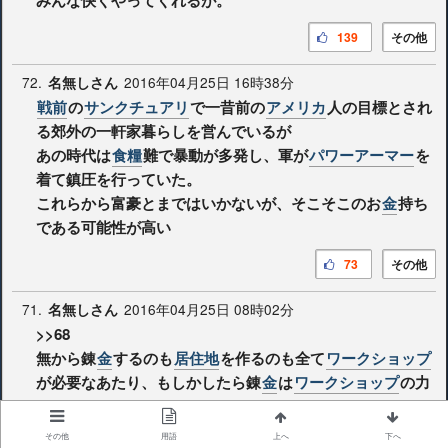
139
その他
72.
2016年04月25日 16時38分
名無しさん
戦前
の
サンクチュアリ
で一昔前の
アメリカ
人の目標とされ
る郊外の一軒家暮らしを営んでいるが
あの時代は
食糧
難で暴動が多発し、軍が
パワーアーマー
を
着て鎮圧を行っていた。
これらから富豪とまではいかないが、そこそこのお
金
持ち
である可能性が高い
73
その他
71.
2016年04月25日 08時02分
名無しさん
>>68
無から錬
金
するのも
居住地
を作るのも全て
ワークショップ
が必要なあたり、もしかしたら錬
金
は
ワークショップ
の力
なのかもしれない
その他
用語
上へ
下へ
35
その他