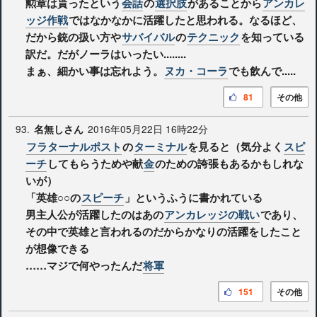
勲章は貰ったという
会話
の
選択肢
があることから
アンカレ
ッジ作戦
ではなかなかに活躍したと思われる。なるほど、
だから銃の扱い方や
サバイバル
の
テクニック
を知っている
訳だ。だがノーラはいったい........
まぁ、細かい事は忘れよう。
ヌカ・コーラ
でも飲んで.....
81
その他
93.
2016年05月22日 16時22分
名無しさん
フラターナルポスト
の
ターミナル
を見ると（気分よく
スピ
ーチ
してもらうためや献
金
のための誇張もあるかもしれな
いが）
「英雄○○の
スピーチ
」というふうに書かれている
男主人公が活躍したのはあの
アンカレッジの戦い
であり、
その中で英雄と言われるのだからかなりの活躍をしたこと
が想像できる
……マジで何やったんだ
将軍
151
その他