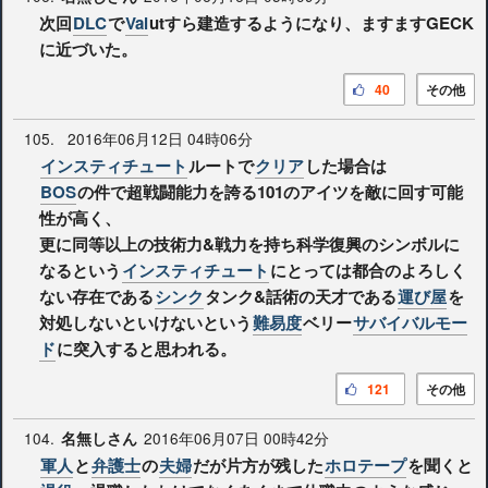
次回
DLC
で
Val
utすら建造するようになり、ますますGECK
に近づいた。
40
その他
105.
2016年06月12日 04時06分
インスティチュート
ルートで
クリア
した場合は
BOS
の件で超戦闘能力を誇る101のアイツを敵に回す可能
性が高く、
更に同等以上の技術力&戦力を持ち科学復興のシンボルに
なるという
インスティチュート
にとっては都合のよろしく
ない存在である
シンク
タンク&話術の天才である
運び屋
を
対処しないといけないという
難易度
ベリー
サバイバルモー
ド
に突入すると思われる。
121
その他
104.
2016年06月07日 00時42分
名無しさん
軍人
と
弁護士
の
夫婦
だが片方が残した
ホロテープ
を聞くと