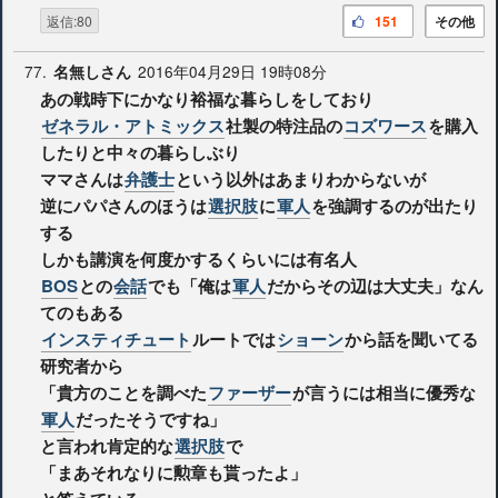
返信:80
151
その他
77.
2016年04月29日 19時08分
名無しさん
あの戦時下にかなり裕福な暮らしをしており
ゼネラル・アトミックス
社製の特注品の
コズワース
を購入
したりと中々の暮らしぶり
ママさんは
弁護士
という以外はあまりわからないが
逆にパパさんのほうは
選択肢
に
軍人
を強調するのが出たり
する
しかも講演を何度かするくらいには有名人
BOS
との
会話
でも「俺は
軍人
だからその辺は大丈夫」なん
てのもある
インスティチュート
ルートでは
ショーン
から話を聞いてる
研究者から
「貴方のことを調べた
ファーザー
が言うには相当に優秀な
軍人
だったそうですね」
と言われ肯定的な
選択肢
で
「まあそれなりに勲章も貰ったよ」