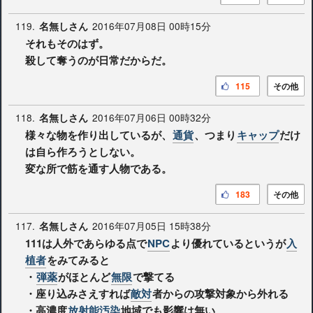
119.
2016年07月08日 00時15分
名無しさん
それもそのはず。
殺して奪うのが日常だからだ。
115
その他
118.
2016年07月06日 00時32分
名無しさん
様々な物を作り出しているが、
通貨
、つまり
キャップ
だけ
は自ら作ろうとしない。
変な所で筋を通す人物である。
183
その他
117.
2016年07月05日 15時38分
名無しさん
111は人外であらゆる点で
NPC
より優れているというが
入
植者
をみてみると
・
弾薬
がほとんど
無限
で撃てる
・座り込みさえすれば
敵対
者からの攻撃対象から外れる
・高濃度
放射能汚染
地域でも影響は無い