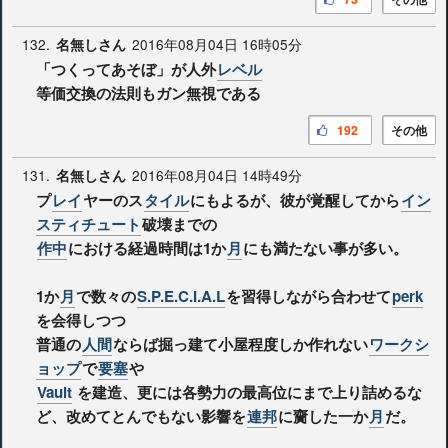
132.
2016年08月04日 16時05分
名無しさん
「つくってあそぼ」が人外
レベル
等価交換の法則もガン無視である
192
その他
131.
2016年08月04日 14時49分
名無しさん
プ
レイ
ヤーのス
タイル
にもよるが、彼が覚醒してから
イン
スティチュート
破壊までの
作中
における経過時間は1か
月
にも満たない事が多い。
1か
月
で数々の
S.P.E.C.I.A.L
を習得しながら合わせて
perk
を会得しつつ
普通の
人間
ならば掘っ建て小屋程度しか作れない
ワークシ
ョップ
で
要塞
や
Vault
を建造、更には各勢力の最高位にまで上り詰めるな
ど、改めてとんでもない影響を
連邦
に齎した一か
月
だ。