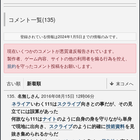
コメント一覧(135)
登録されている情報は2024年1月5日までの情報のみです。
現在いくつかのコメントが悪質違反報告されています。
製作者、ゲーム内容、サイトの他の利用者を煽る行為を控え、
規約
を守ったコメント投稿をお願いします。
古い順
新着順
末コメへ
135.
2016年08月15日 12時06分
名無しさん
ネライア
いわく111は
スクライブ
向きとの事だが、その見
立てには誤算があった
何故なら111は
ナイト
のように自身の身を守りながら単身
で現地に出向き、
スクライブ
のように的確に
技術資料
を見
抜き集められるからだ