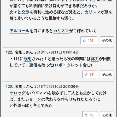
が悪くても科学的に受け答えができる事だろうか。
次々と
交渉
を有利に進める様など見ると、
カリスマ
が服を
着て歩いているような風格すら漂う。
アルコール
を口にすると
カリスマ
がこぼれていく
108
その他
122.
2016年07月11日 01時14分
名無しさん
・111に
誤射
された！と思ったら次の瞬間には
体力
が回復
していて、
重傷
も治った(
ロボ
・
タレット
含む)
37
その他
120.
2016年07月10日 20時36分
名無しさん
ケロッグ
もパパ(ママ)を殺さずに二人とも生かしておけ
ば、また
ショーン
の代わりを作らせられただろうに・・・
と外道っぽく考えてみた
63
その他