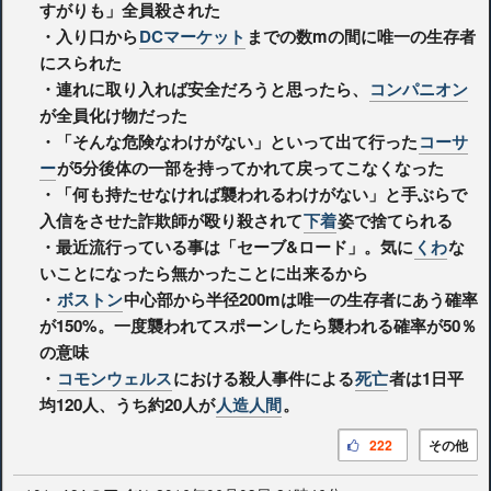
すがりも」全員殺された
・入り口から
DCマーケット
までの数mの間に唯一の生存者
にスられた
・連れに取り入れば安全だろうと思ったら、
コンパニオン
が全員化け物だった
・「そんな危険なわけがない」といって出て行った
コーサ
ー
が5分後体の一部を持ってかれて戻ってこなくなった
・「何も持たせなければ襲われるわけがない」と手ぶらで
入信をさせた詐欺師が殴り殺されて
下着
姿で捨てられる
・最近流行っている事は「セーブ&ロード」。気に
くわ
な
いことになったら無かったことに出来るから
・
ボストン
中心部から半径200mは唯一の生存者にあう確率
が150%。一度襲われてスポーンしたら襲われる確率が50％
の意味
・
コモンウェルス
における殺人事件による
死亡
者は1日平
均120人、うち約20人が
人造人間
。
222
その他