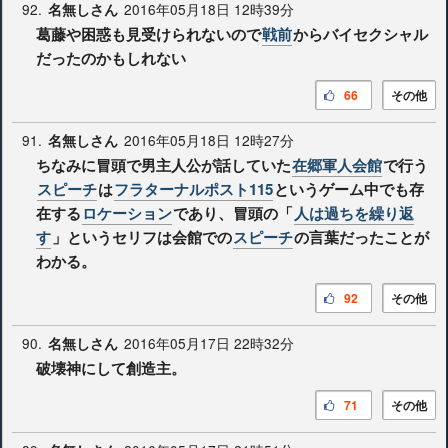
92.
2016年05月18日 12時39分
名無しさん
葛藤や困惑も見受けられないので
戦前
からバイセクシャル
だったのかもしれない
66
その他
91.
2016年05月18日 12時27分
名無しさん
ちなみに冒頭で男主人公が話していた
在郷軍人会館
で行う
スピーチ
は
フラターナルポスト115
というゲーム中でも存
在する
ロケーション
であり、冒頭の「
人は過ちを繰り返
す
」というセリフは会館での
スピーチ
の言葉だったことが
わかる。
92
その他
90.
2016年05月17日 22時32分
名無しさん
破壊神にして創造主。
71
その他