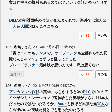
実は
作中
その疑惑もあるのでは？という
会話
があったりす
る。
DiMA
の初対面時の
会話
がまんまそれで、
海
外では主人公
＝
人造人間
説はそこそこある
85
その他
127.
2016年07月26日 22時08分
名無しさん
「実はコイツも
シンス
で、
オープニング
も全部作られた記
憶なんじゃ？？」とずっと疑ってました…
ブレードランナー
最終版が悪いんです、私は悪くない…
返信:128
99
その他
126.
2016年07月26日 01時37分
名無しさん
アンカレッジ作戦
の英雄、もしかすると3の
DLC
で101のア
イツがシミュレーションで追体験した英雄がまさに111本人
だったのではないだろうか。
Vault
も彼ほど屈強な元
軍人
な
ら冷凍のいい実験材料とでも思ったのだろう