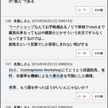
の“超人”である
71
その他
108.
2016年06月21日 09時19分
名無しさん
ワークショップ
なんてお手軽感あるノリで単独で
vault
まで
建造出来るってもはや建築士とかそういう次元ですらなく
なってきてるのでは...
創造主という言葉でしか形容しきれない気がする
58
その他
107.
2016年06月21日 09時00分
名無しさん
DLC
、
Contraptions Workshop
にてとうとう武器防具、
食
料
、衣服等を機械による
大量生産
を可能にした模様。
将軍
、もう国を作ったほうがいいんじゃないか？
84
その他
106.
2016年06月16日 05時09分
名無しさん