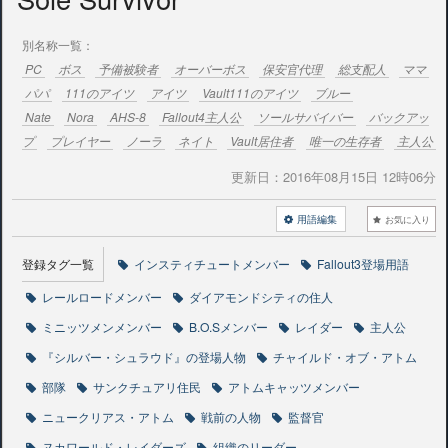
別名称一覧：
PC
ボス
予備被験者
オーバーボス
保安官代理
総支配人
ママ
パパ
111のアイツ
アイツ
Vault111のアイツ
ブルー
Nate
Nora
AHS-8
Fallout4主人公
ソールサバイバー
バックアッ
プ
プレイヤー
ノーラ
ネイト
Vault居住者
唯一の生存者
主人公
更新日：
2016年08月15日 12時06分
用語編集
お気に入り
登録タグ一覧
インスティチュートメンバー
Fallout3登場用語
レールロードメンバー
ダイアモンドシティの住人
ミニッツメンメンバー
B.O.Sメンバー
レイダー
主人公
『シルバー・シュラウド』の登場人物
チャイルド・オブ・アトム
部隊
サンクチュアリ住民
アトムキャッツメンバー
ニュークリアス・アトム
戦前の人物
監督官
ヌカワールド・レイダーズ
組織のリーダー