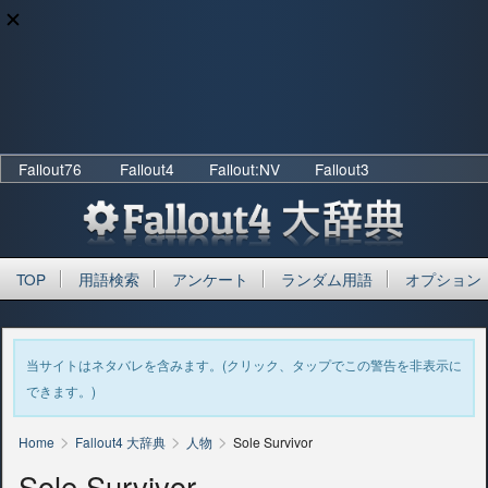
Fallout76
Fallout4
Fallout:NV
Fallout3
TOP
用語検索
アンケート
ランダム用語
オプション
当サイトはネタバレを含みます。(クリック、タップでこの警告を非表示に
できます。)
>
>
>
Home
Fallout4 大辞典
人物
Sole Survivor
Sole Survivor