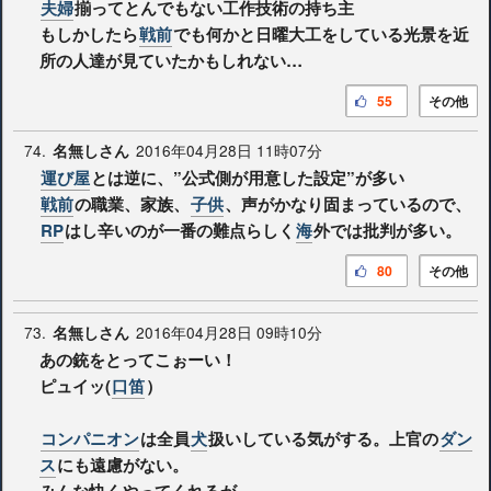
夫婦
揃ってとんでもない工作技術の持ち主
もしかしたら
戦前
でも何かと日曜大工をしている光景を近
所の人達が見ていたかもしれない…
55
その他
74.
2016年04月28日 11時07分
名無しさん
運び屋
とは逆に、”公式側が用意した設定”が多い
戦前
の職業、家族、
子供
、声がかなり固まっているので、
RP
はし辛いのが一番の難点らしく
海
外では批判が多い。
80
その他
73.
2016年04月28日 09時10分
名無しさん
あの銃をとってこぉーい！
ピュイッ(
口笛
）
コンパニオン
は全員
犬
扱いしている気がする。上官の
ダン
ス
にも遠慮がない。
みんな快くやってくれるが。