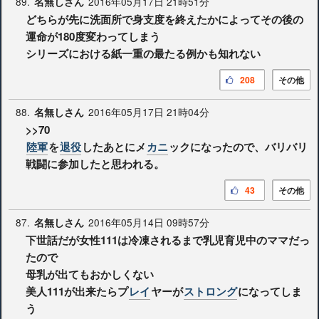
89.
2016年05月17日 21時51分
名無しさん
どちらが先に洗面所で身支度を終えたかによってその後の
運命が180度変わってしまう
シリーズにおける紙一重の最たる例かも知れない
208
その他
88.
2016年05月17日 21時04分
名無しさん
>>70
陸軍
を
退役
したあとにメ
カニ
ックになったので、バリバリ
戦闘に参加したと思われる。
43
その他
87.
2016年05月14日 09時57分
名無しさん
下世話だが女性111は冷凍されるまで乳児育児中のママだっ
たので
母乳が出てもおかしくない
美人111が出来たらプ
レイ
ヤーが
ストロング
になってしま
う