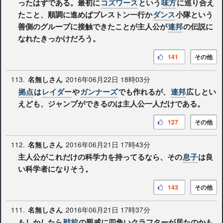
ったはずである。最初に
コズワース
という
味方
に巡り合え
たこと、順調に進めばブレストン一行か
ダンス
小隊という
善側のグループに接触できたことが主人公が
連邦
の伝説に
なれたきっかけだろう。
141
その他
113.
2016年06月22日 18時03分
名無しさん
拠点
は
レイダー
や
ガンナーズ
でも作れるが、
連邦
広しとい
えども、ジャンプができるのは主人公一人だけである。
127
その他
112.
2016年06月21日 17時43分
名無しさん
主人公がこれだけの科学力を持ってるなら、その
息子
は良
い科学者になりそう。
143
その他
111.
2016年06月21日 17時37分
名無しさん
もしかしたら
戦前
の親戚に四角いクラフターが居たのかも