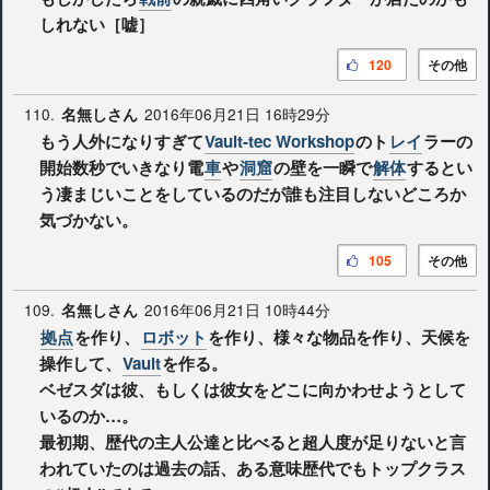
しれない［嘘］
120
その他
110.
2016年06月21日 16時29分
名無しさん
もう人外になりすぎて
Vault-tec Workshop
のト
レイ
ラーの
開始数秒でいきなり電
車
や
洞窟
の壁を一瞬で
解体
するとい
う凄まじいことをしているのだが誰も注目しないどころか
気づかない。
105
その他
109.
2016年06月21日 10時44分
名無しさん
拠点
を作り、
ロボット
を作り、様々な物品を作り、天候を
操作して、
Vault
を作る。
ベゼスダは彼、もしくは彼女をどこに向かわせようとして
いるのか…。
最初期、歴代の主人公達と比べると超人度が足りないと言
われていたのは過去の話、ある意味歴代でもトップクラス