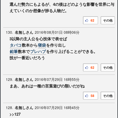
選んだ勢力にもよるが、4の後はどのような影響を世界に与
えていくのか想像が捗る人物だ。
62
その他
130.
2016年08月01日 08時06分
名無しさん
3以降の主人公を心技体で表せば
タバコ
数本から
寝袋
を作り出し
鉛筆
数本で
プレハブ
を作り上げることができる。
技が一番近いだろう
62
その他
129.
2016年07月29日 16時55分
名無しさん
まあ、あれは一種の言葉遊びの類いだがね
58
その他
128.
2016年07月29日 16時45分
名無しさん
>>127