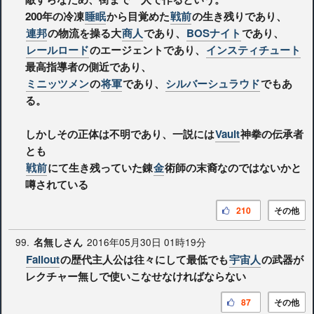
200年の冷凍
睡眠
から目覚めた
戦前
の生き残りであり、
連邦
の物流を操る大
商人
であり、
BOSナイト
であり、
レールロード
のエージェントであり、
インスティチュート
最高指導者の側近であり、
ミニッツメン
の
将軍
であり、
シルバーシュラウド
でもあ
る。
しかしその正体は不明であり、一説には
Vault
神拳の伝承者
とも
戦前
にて生き残っていた錬
金
術師の末裔なのではないかと
噂されている
210
その他
99.
2016年05月30日 01時19分
名無しさん
Fallout
の歴代主人公は往々にして最低でも
宇宙人
の武器が
レクチャー無しで使いこなせなければならない
87
その他