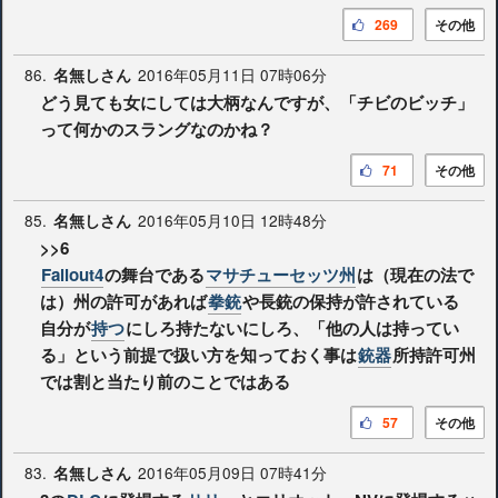
269
その他
86.
2016年05月11日 07時06分
名無しさん
どう見ても女にしては大柄なんですが、「チビのビッチ」
って何かのスラングなのかね？
71
その他
85.
2016年05月10日 12時48分
名無しさん
>>6
Fallout4
の舞台である
マサチューセッツ州
は（現在の法で
は）州の許可があれば
拳銃
や長銃の保持が許されている
自分が
持つ
にしろ持たないにしろ、「他の人は持ってい
る」という前提で扱い方を知っておく事は
銃器
所持許可州
では割と当たり前のことではある
57
その他
83.
2016年05月09日 07時41分
名無しさん