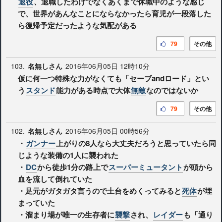
退役
、退職したわけでなくあくまで休職中のような感じ
で、世界があんなことにならなかったら育児が一段落した
ら復帰予定だったような気配がある
79
その他
103.
2016年06月05日 12時10分
名無しさん
仮に何一つ特殊な力がなくても「セーブandロード」とい
う
スタンド
能力がある時点で大体
無敵
なのではないか
79
その他
102.
2016年06月05日 00時56分
名無しさん
・
ガンナー
上がりの8人なら大丈夫だろうと思っていたら同
じような装備の1人に襲われた
・
DC
から徒歩1分の路上で
スーパーミュータント
が頭から
血を流して倒れていた
・足元がガタガタ言うので土台をめくってみると
死体
が埋
まっていた
・溜まり場が唯一の生存者に
襲撃
され、
レイダー
も「通り