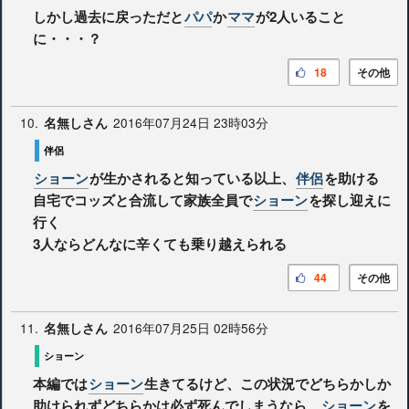
しかし過去に戻っただと
パパ
か
ママ
が2人いること
に・・・？
18
その他
10.
2016年07月24日 23時03分
名無しさん
伴侶
ショーン
が生かされると知っている以上、
伴侶
を助ける
自宅でコッズと合流して家族全員で
ショーン
を探し迎えに
行く
3人ならどんなに辛くても乗り越えられる
44
その他
11.
2016年07月25日 02時56分
名無しさん
ショーン
本編では
ショーン
生きてるけど、この状況でどちらかしか
助けられずどちらかは必ず死んでしまうなら、
ショーン
を