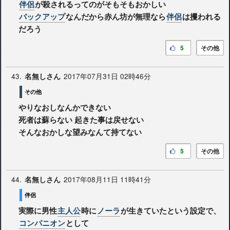
伴侶
が殺されるってのがそもそもおかしい
バックアップ
なんだから赤ん坊が無理なら
伴侶
は攫われる
だろう
5
その他
43.
2017年07月31日 02時46分
名無しさん
その他
やりなおしなんかできない
死者は蘇らない 起きた事は戻せない
そんなおかしな望みなんて持てない
5
その他
44.
2017年08月11日 11時41分
名無しさん
伴侶
実際に男性
主人公
時に
ノーラ
が生きていたという設定で、
コンパニオン
として