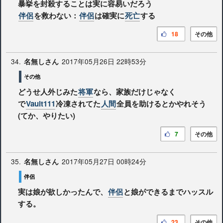
暴挙を封殺することは実に容易いだろう
伴侶
を救わない：
伴侶
は確実に
死亡
する
18
その他
34.
2017年05月26日 22時53分
名無しさん
その他
どうせ人外じみた
将軍
なら、家族だけじゃなく
で
Vault111
冷凍されてた
人間
全員を助けるとかやれそう
(てか、やりたい)
7
その他
35.
2017年05月27日 00時24分
名無しさん
伴侶
実は娘が欲しかったんで、
伴侶
と娘ができるまでハッスル
する。
23
その他