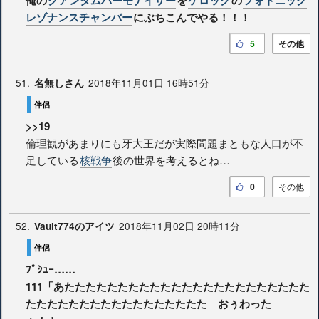
俺の
クアンタムハーモナイザー
を
ケロッグ
の
フォトニック
レゾナンスチャンバー
にぶちこんでやる！！！
5
その他
51.
2018年11月01日 16時51分
名無しさん
伴侶
>>19
倫理観があまりにも牙大王だが実際問題まともな人口が不
足している
核戦争
後の世界を考えるとね…
0
その他
52.
2018年11月02日 20時11分
Vault774のアイツ
伴侶
ﾌﾟｼｭｰ……
111「あたたたたたたたたたたたたたたたたたたたたたたた
たたたたたたたたたたたたたたたたた おぅわった