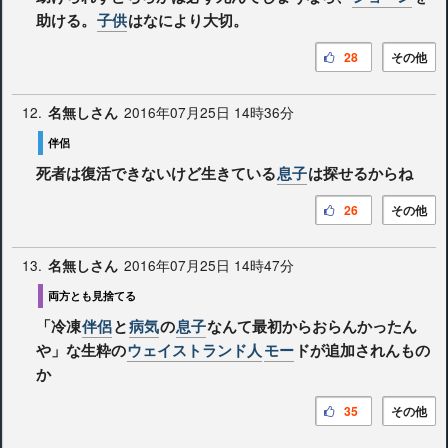
助ける。
子供
はなにより大切。
28
その他
12.
2016年07月25日 14時36分
名無しさん
伴侶
死者は復活できないけど生きている
息子
は探せるからね
26
その他
13.
2016年07月25日 14時47分
名無しさん
両方とも見捨てる
「冷凍
伴侶
と
病気
の
息子
なんて最初からおらんかったん
や」な生粋の
ウェイストランド人
モー
ドが追加されんもの
か
35
その他