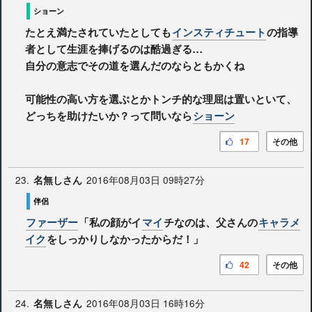
ショーン
たとえ満たされていたとしても
インスティチュート
の指導
者として生涯を捧げるのは酷過ぎる…
自分の意志でその道を選んだのならともかくね
可能性の高い方を選ぶとかトンチ的な理屈は置いといて、
どっちを助けたいか？って問いなら
ショーン
17
その他
23.
2016年08月03日 09時27分
名無しさん
伴侶
ファーザー
「私の顔がイ
マイ
チなのは、父さんの
キャラメ
イク
をしっかりしなかったからだ！」
42
その他
24.
2016年08月03日 16時16分
名無しさん