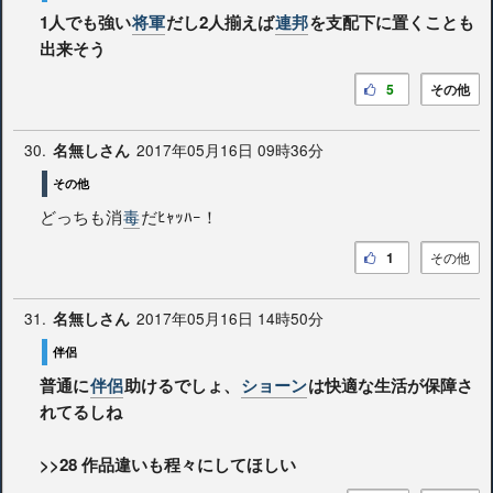
1人でも強い
将軍
だし2人揃えば
連邦
を支配下に置くことも
出来そう
5
その他
30.
2017年05月16日 09時36分
名無しさん
その他
どっちも消
毒
だﾋｬｯﾊｰ！
1
その他
31.
2017年05月16日 14時50分
名無しさん
伴侶
普通に
伴侶
助けるでしょ、
ショーン
は快適な生活が保障さ
れてるしね
>>28
作品違いも程々にしてほしい