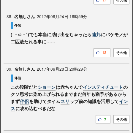
17
その他
38.
2017年06月24日 16時59分
名無しさん
伴侶
(´・ω・`)でも本当に助け出せちゃったら
連邦
にバケモノが
二匹放たれる事に……
12
その他
39.
2017年06月28日 20時29分
名無しさん
伴侶
この段階だと
ショーン
は赤ちゃんで
インスティチュート
の
クソ思考に染め上げられるまでまだ何年も猶予があるから
まず
伴侶
を助けてタイム
スリ
ップ前の知識を活用して
イン
ス
に攻め込むべきだな
7
その他