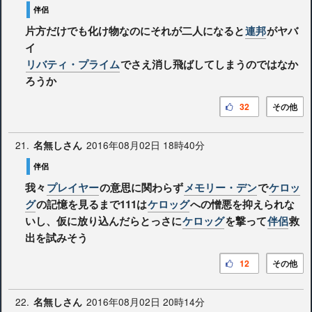
伴侶
片方だけでも化け物なのにそれが二人になると
連邦
がヤバ
イ
リバティ・プライム
でさえ消し飛ばしてしまうのではなか
ろうか
32
その他
21.
2016年08月02日 18時40分
名無しさん
伴侶
我々
プレイヤー
の意思に関わらず
メモリー・デン
で
ケロッ
グ
の記憶を見るまで111は
ケロッグ
への憎悪を抑えられな
いし、仮に放り込んだらとっさに
ケロッグ
を撃って
伴侶
救
出を試みそう
12
その他
22.
2016年08月02日 20時14分
名無しさん