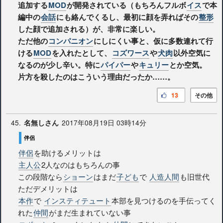
追加する
MOD
が開発されている（もちろんフルボ
イス
で本
編中の
会話
にも絡んでくるし、最初に顔を弄ればその
整形
した顔で追加される）が、非常に楽しい。
ただ他の
コンパニオン
にしにくい事と、仮に多数連れて行
ける
MOD
を入れたとして、
コズワース
や
犬肉
以外空気に
なるのが少し辛い。特に
パイパー
や
キュリー
とか空気。
片方を殺したのはこういう理由だったか……。
13
その他
45.
2017年08月19日 03時14分
名無しさん
伴侶
伴侶
を助けるメリットは
主人公
2人なのはもちろんの事
この段階なら
ショーン
はまだ
子ども
で
人造人間
も旧世代
ただデメリットは
本作
で
インスティテュート
本部を見つけるのを手伝ってく
れた
仲間
がまだ生まれていない事