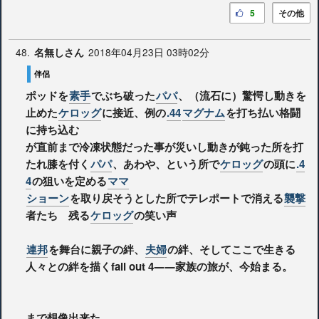
5
その他
48.
2018年04月23日 03時02分
名無しさん
伴侶
ポッドを
素手
でぶち破った
パパ
、（流石に）驚愕し動きを
止めた
ケロッグ
に接近、例の
.44
マグナム
を打ち払い格闘
に持ち込む
が直前まで冷凍状態だった事が災いし動きが鈍った所を打
たれ膝を付く
パパ
、あわや、という所で
ケロッグ
の頭に
.4
4
の狙いを定める
ママ
ショーン
を取り戻そうとした所でテレポートで消える
襲撃
者たち 残る
ケロッグ
の笑い声
連邦
を舞台に親子の絆、
夫婦
の絆、そしてここで生きる
人々との絆を描くfall out 4――家族の旅が、今始まる。
まで想像出来た