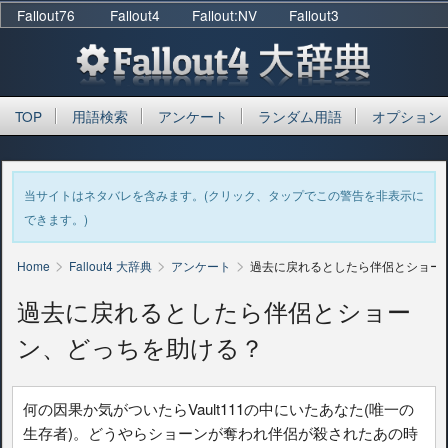
Fallout76
Fallout4
Fallout:NV
Fallout3
TOP
用語検索
アンケート
ランダム用語
オプション
当サイトはネタバレを含みます。(クリック、タップでこの警告を非表示に
できます。)
>
>
>
Home
Fallout4 大辞典
アンケート
過去に戻れるとしたら伴侶とショー
過去に戻れるとしたら伴侶とショー
ン、どっちを助ける？
何の因果か気がついたらVault111の中にいたあなた(唯一の
生存者)。どうやらショーンが奪われ伴侶が殺されたあの時