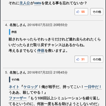
それに
主人公
が
vats
を使える事を忘れてないか？
55
その他
4.
2016年07月22日 20時55分
名無しさん
伴侶
殺されちゃったらそれっきりだけれど連れ去らわれたくら
いだったらまだ取り戻すチャンスはあるからね。
考えるまでもなく
伴侶
を救いますよ。
31
その他
5.
2016年07月22日 21時45分
名無しさん
その他
ネイト
『
ケロッグ
！俺が相手だ、持ってこい！
一日中だ！
うああ、殺してやる！』
ファーザー
「もう100回以上シミュレーションを繰り返し
てるというのに、何故一度も私を助けようとしないのだ」