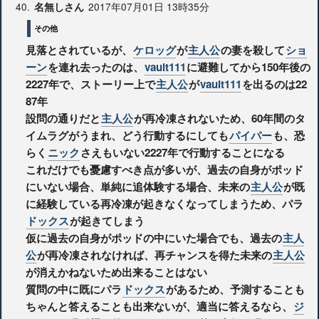
40.
2017年07月01日 13時35分
名無しさん
その他
見落とされているが、
ケロッグ
が
主人公
の妻を殺して
ショ
ーン
を連れ去ったのは、
vault111
に避難してから150年後の
2227年で、ストーリー上で
主人公
が
vault111
を出るのは22
87年
設問の通りだと
主人公
が再冷凍されないため、60年間のタ
イムラグがうまれ、どう行動するにしても
パイパー
も、恐
らく
ニック
さえもいない2227年で行動することになる
これだけでも憂慮すべき点が多いが、過去の自身がポッド
にいない場合、単純に追体験する場合、未来の
主人公
が既
に経験している再冷凍が起きなくなってしまうため、パラ
ドックス
が起きてしまう
仮に過去の自身がポッドの中にいた場合でも、過去の
主人
公
が再冷凍されなければ、再チャンスを得た未来の
主人公
が消えかねないため出来ることはない
質問の中に既にパラ
ドックス
があるため、予測することも
ちゃんと答えることも出来ないが、適当に答えるなら、
ジ