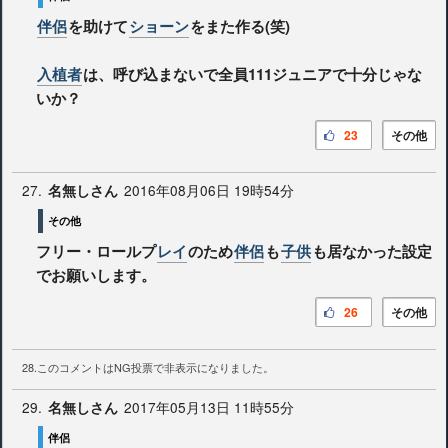
伴侶
を助けて
ショーン
をまた作る(笑)
入植者
は、呼び込まないで全員111ジュニアで十分じゃな
いか？
23
その他
27.
2016年08月06日 19時54分
名無しさん
その他
フリー・ロールプ
レイ
のため
伴侶
も
子供
も居なかった設定
でお願いします。
26
その他
28.このコメントはNG投票で非表示になりました。
29.
2017年05月13日 11時55分
名無しさん
伴侶