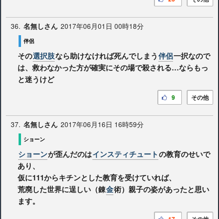
36.
2017年06月01日 00時18分
名無しさん
伴侶
その
選択肢
なら助けなければ死んでしまう
伴侶
一択なので
は、救わなかった方が確実にその場で殺される…ならもっ
と迷うけど
9
その他
37.
2017年06月16日 16時59分
名無しさん
ショーン
ショーン
が歪んだのは
インスティチュート
の教育のせいで
あり、
仮に111からキチンとした教育を受けていれば、
荒廃した世界に逞しい（錬
金
術）親子の姿があったと思い
ます。