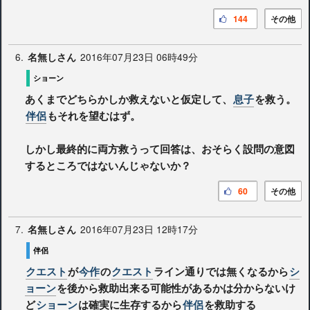
144
その他
6.
2016年07月23日 06時49分
名無しさん
ショーン
あくまでどちらかしか救えないと仮定して、
息子
を救う。
伴侶
もそれを望むはず。
しかし最終的に両方救うって回答は、おそらく設問の意図
するところではないんじゃないか？
60
その他
7.
2016年07月23日 12時17分
名無しさん
伴侶
クエスト
が
今作
の
クエスト
ライン通りでは無くなるから
シ
ョーン
を後から救助出来る可能性があるかは分からないけ
ど
ショーン
は確実に生存するから
伴侶
を救助する