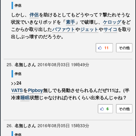
伴侶
しかし、
伴侶
を助けるとしてもどうやって？撃たれそうな
状況でいきなりポッドを「
素手
」で破壊し、
ケロッグ
をど
こからか取り出した
バファウト
や
ジェット
や
サイコ
を取り
出しぶっ壊すのだろうか。
11
その他
25.
2016年08月03日 19時49分
名無しさん
伴侶
>>24
VATS
を
Pipboy
無しでも発動させられるんだぜ111は。(半
冷凍
睡眠
状態じゃなければ)それくらい出来るんじゃね？
6
その他
26.
2016年08月05日 15時33分
名無しさん
伴侶