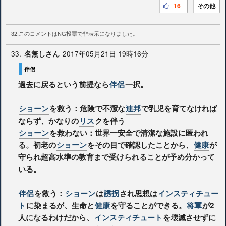
16
その他
32.このコメントはNG投票で非表示になりました。
33.
2017年05月21日 19時16分
名無しさん
伴侶
過去に戻るという前提なら
伴侶
一択。
ショーン
を救う：危険で不潔な
連邦
で乳児を育てなければ
ならず、かなりの
リス
クを伴う
ショーン
を救わない：世界一安全で清潔な施設に匿われ
る。初老の
ショーン
をその目で確認したことから、
健康
が
守られ超高水準の教育まで受けられることが予め分かって
いる。
伴侶
を救う：
ショーン
は
誘拐
され思想は
インスティチュー
ト
に染まるが、生命と
健康
を守ることができる。
将軍
が2
人になるわけだから、
インスティチュート
を壊滅させずに