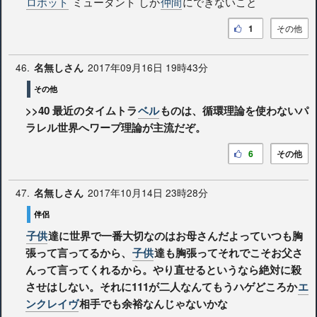
ロボット
ミュータント しか
仲間
にできないこと
1
その他
46.
2017年09月16日 19時43分
名無しさん
その他
>>40
最近のタイムトラ
ベル
ものは、循環理論を使わないパ
ラレル世界へワープ理論が主流だぞ。
6
その他
47.
2017年10月14日 23時28分
名無しさん
伴侶
子供
達に世界で一番大切なのはお母さんだよっていつも胸
張って言ってるから、
子供
達も胸張ってそれでこそお父さ
んって言ってくれるから。やり直せるというなら絶対に殺
させはしない。それに111が二人なんてもうハゲどころか
エ
ンクレイヴ
相手でも余裕なんじゃないかな