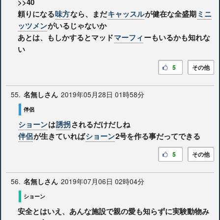
>>40
頼りになる
味方
なら、まだ
キャッスル
が健在な全盛期
ミニ
ッツメン
がいるじゃないか
あとは、もしかするとマッド
マーフィ
ーもいるかも知れな
い
5
その他
55.
2019年05月28日 01時58分
名無しさん
伴侶
ショーン
は
誘拐
されるだけだしね
伴侶
が生きていれば
ショーン
2号を作る事だってできる
5
その他
56.
2019年07月06日 02時04分
名無しさん
ショーン
安全とはいえ、あんな施設で親の愛も知らずに実験動物み