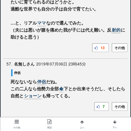
たいに育てられるのはどうかと。
過酷な世界でも自分の子は自分で育てたい。
…と、リアル
ママ
なので選んでみた。
（夫には悪いが腹を痛めた我が子には代え難い。反
射的
に
助けると思う）
13
その他
57.
2019年07月06日 23時45分
名無しさん
伴侶
死なないなら
伴侶
だね。
この二人なら他勢力全部
傘
下とか出来そうだし、そしたら
自然と
ショーン
も帰ってくる。
7
その他
58.
2020年08月02日 19時09分
名無しさん
その他
用語
上へ
下へ