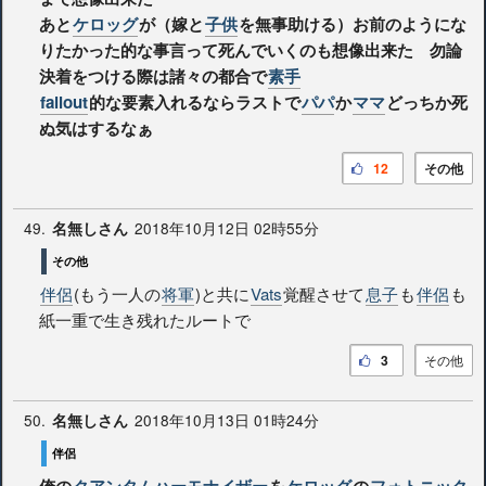
あと
ケロッグ
が（嫁と
子供
を無事助ける）お前のようにな
りたかった的な事言って死んでいくのも想像出来た 勿論
決着をつける際は諸々の都合で
素手
fallout
的な要素入れるならラストで
パパ
か
ママ
どっちか死
ぬ気はするなぁ
12
その他
49.
2018年10月12日 02時55分
名無しさん
その他
伴侶
(もう一人の
将軍
)と共に
Vats
覚醒させて
息子
も
伴侶
も
紙一重で生き残れたルートで
3
その他
50.
2018年10月13日 01時24分
名無しさん
伴侶