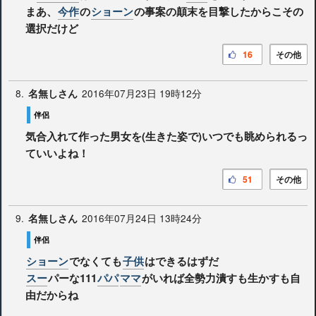
まあ、
今作
の
ショーン
の事案の顛末を目撃したからこその
選択だけど
16
その他
8.
2016年07月23日 19時12分
名無しさん
伴侶
気合入れて作った男女を(生きた姿で)いつでも眺められるっ
ていいよね！
51
その他
9.
2016年07月24日 13時24分
名無しさん
伴侶
ショーン
でなくても
子供
はできるはずだ
スー
パーな111
パパ
ママ
がいれば全勢力潰すも生かすも自
由だからね