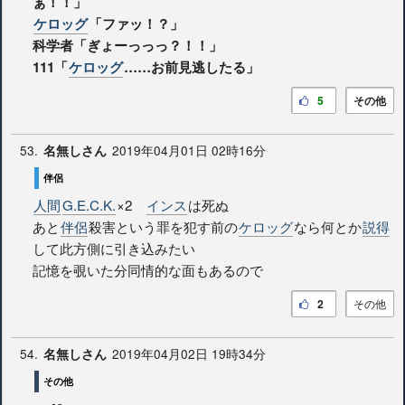
ぁ！！」
ケロッグ
「ファッ！？」
科学者「ぎょーっっっ？！！」
111「
ケロッグ
……お前見逃したる」
5
その他
53.
2019年04月01日 02時16分
名無しさん
伴侶
人間
G.E.C.K.
×2
インス
は死ぬ
あと
伴侶
殺害という罪を犯す前の
ケロッグ
なら何とか
説得
して此方側に引き込みたい
記憶を覗いた分同情的な面もあるので
2
その他
54.
2019年04月02日 19時34分
名無しさん
その他