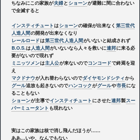
ちなみにこの家族が
夫婦
と
ショーン
が避難に間に合わない
で全滅すると
インスティチュート
は
ショーン
の確保が出来なく
第三世代
人造人間
の開発が出来なくなり
レールロード
は
第三世代
人造人間
がいないと結成されず
B.O.S.
は
人造人間
がいないなら人々を救いに
連邦
に来る必
要がないので現れず
ミニッツメン
は
主人公
が来ないので
コンコード
で終焉を迎
え
マクドナウ
が入れ替わらないので
ダイヤモンドシティ
から
グール
追放も起きないので
ハンコック
が
グール
や
市長
にな
ることもない
ショーン
が主導で
インスティチュート
にさせた
連邦
製
スー
パーミュータント
も現れない
実はこの家族は核で消し飛んだほうが……
ああ…いや、なんでもない