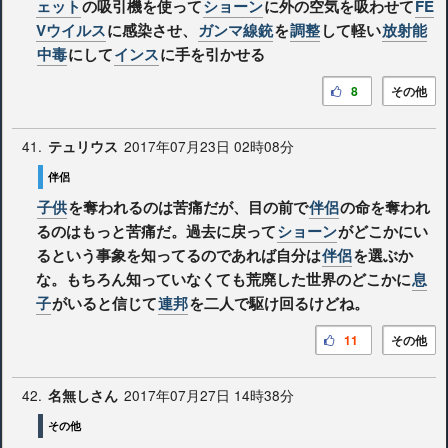
ェット
の吸引機を使って
ショーン
に外の空気を吸わせて
FE
Vウイルス
に感染させ、
ガンマ線銃
を
調整
して軽い
放射能
中毒
にして
インス
に手を引かせる
8
その他
41.
2017年07月23日 02時08分
テュリウス
伴侶
子供
を奪われるのは苦痛だが、目の前で
伴侶
の命を奪われ
るのはもっと苦痛だ。過去に戻って
ショーン
がどこかにい
るという事象を知ってるのであれば自分は
伴侶
を選ぶか
な。もちろん知っていなくても荒廃した世界のどこかに
息
子
がいると信じて
連邦
を二人で駆け回るけどね。
11
その他
42.
2017年07月27日 14時38分
名無しさん
その他