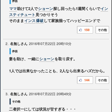
伴侶
ママ
助けて2人で
ショーン
探し回ったら1週間くらいで
イン
スティチュート
見つかりそう
そのまま
インス
爆破
して家族揃ってハッピーエンドで
150
その他
2.
2016年07月22日 20時10分
名無しさん
伴侶
妻を助け、一緒に
ショーン
を取り戻す。
1人では出来なかったことも、2人なら出来るハズだから。
144
その他
3.
2016年07月22日 20時49分
名無しさん
その他
二者択一にしては状況が甘すぎる・・・