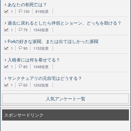
あなたの初死亡は？
1
130
819投票
過去に戻れるとしたら伴侶とショーン、どっちを助ける？
1
79
1543投票
Fo4の好きな派閥、または出てほしかった派閥
1
90
1152投票
入植者には何を着せてる？
1
83
1048投票
サンクチュアリの元自宅はどうする？
1
63
1202投票
人気アンケート一覧
スポンサードリンク