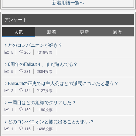
新着用語一覧へ
アンケート
人気
新着
更新
履歴
どのコンパニオンが好き？
5
205
4318投票
6周年のFallout４、まだ遊んでる？
5
231
2804投票
Fallout4の正史では主人公はどの派閥についたと思う？
2
184
2127投票
一周目はどの組織でクリアした？
1
150
1190投票
どのコンパニオンと旅に出ることが多い？
1
116
1496投票