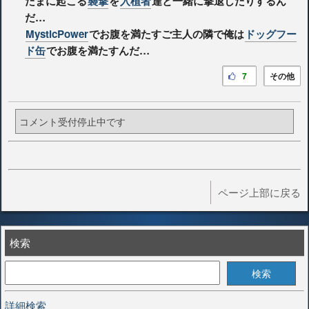
たまに起こる
襲撃
を
入植者
達と一緒に撃退したりするん
だ…
MysticPower
でお腹を満たすご主人の隣で俺は
ドッグフー
ド缶
でお腹を満たすんだ…
7
その他
コメント受付停止中です
ページ上部に戻る
検索
詳細検索