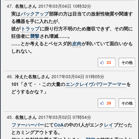
47.
2017年03月04日 10時32分
名無しさん
実は
バックアップ
部隊の方は目当ての放射性物質や関連す
る機器を手に入れたが、
彼が
トラップ
に掛り行方不明のため撤収できず、その間に
狂信者に
襲撃
され壊滅……。
……とか考えるとベセスダ的
皮肉
が利いていて面白いかも
しれない。
23
その他
46.
2017年03月04日 01時05分
冷えた名無しさん
101「さて・・この大量の
エンクレイヴパワーアーマー
を
どうするかな？」
29
その他
45.
2017年03月02日 07時54分
名無しさん
ファーハーバー
にて
CoA
の中の1人がエンク
レイ
ブだった
とカミングアウトする。