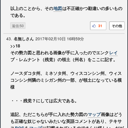
以上のことから、その
地図
は不正確かつ勘違いの多いもの
である。
返信:50
31
その他
43.
2017年02月10日 16時59分
名無しさん
>>18
その勢力図と思われる画像が手に入ったのでエンク
レイ
ブ・レムナント（残党）の領土（州名）をここに記す。
ノースダコタ州、ミネソタ州、ウィスコンシン州、ウィス
コンシン州隣のミシガン州の一部、が領土になっている模
様
・・・残党？にしては広大である。
追記、ただこちらが手に入れた勢力図の
マップ
画像はどう
も正確な奴じゃないみたいな英語コメントがあり、テキサ
ス
BOS
を
マップ
に記載されているのでさらに怪しい。だが