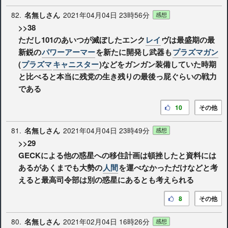
82.
2021年04月04日 23時56分
名無しさん
感想
>>38
ただし101のあいつが滅ぼしたエンク
レイ
ヴは最盛期の最
新鋭の
パワーアーマー
を新たに開発し武器も
プラズマガン
(
プラズマ
キャニスター
)などをガンガン装備していた時期
と比べると本当に残党の生き残りの最後っ屁ぐらいの戦力
である
10
その他
81.
2021年04月04日 23時49分
名無しさん
感想
>>29
GECKによる他の惑星への移住計画は頓挫したと資料には
あるがあくまでも大勢の
人間
を運べなかっただけなどと考
えると最高司令部は別の惑星にあるとも考えられる
8
その他
80.
2021年02月04日 16時26分
名無しさん
感想