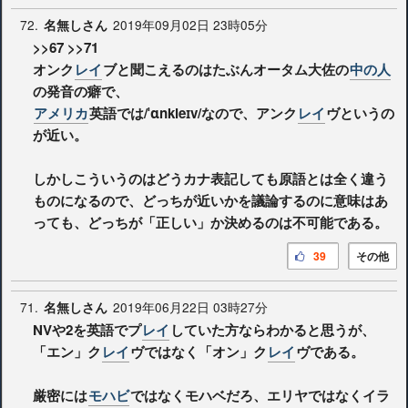
72.
2019年09月02日 23時05分
名無しさん
>>67
>>71
オンク
レイ
ブと聞こえるのはたぶんオータム大佐の
中の人
の発音の癖で、
アメリカ
英語では/ˈɑnkleɪv/なので、アンク
レイ
ヴというの
が近い。
しかしこういうのはどうカナ表記しても原語とは全く違う
ものになるので、どっちが近いかを議論するのに意味はあ
っても、どっちが「正しい」か決めるのは不可能である。
39
その他
71.
2019年06月22日 03時27分
名無しさん
NVや2を英語でプ
レイ
していた方ならわかると思うが、
「エン」ク
レイ
ヴではなく「オン」ク
レイ
ヴである。
厳密には
モハビ
ではなくモハベだろ、エリヤではなくイラ