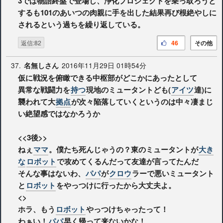
3では物語終盤で登場し、浄化プロジェクトを乗っ取ろうと
するも101のあいつの肉親に手を出した結果再び根絶やしに
されるという過ちを繰り返している。
返信:82
46
その他
37.
2016年11月29日 01時54分
名無しさん
仮に戦況を俯瞰できる中枢部がどこかにあったとして
異常な戦闘力を
持つ
現地のミュータントども(
アイツ
達)に
襲われて大
拠点
が次々陥落していくというのは中々凄まじ
い絶望感ではなかろうか
<<3後>>
ねぇ
ママ
。僕たち死んじゃうの？東のミュータントが
大き
な
ロボット
で攻めてくるんだって友達が言ってたんだ
そんな事はないわ、
パパ
が
クロウ
ラーで悪いミュータント
と
ロボット
をやっつけに行ったから大丈夫よ。
<>
ホラ、もう
ロボット
やっつけちゃったって！
わぁい！
パパ
早く帰って来ないかな！