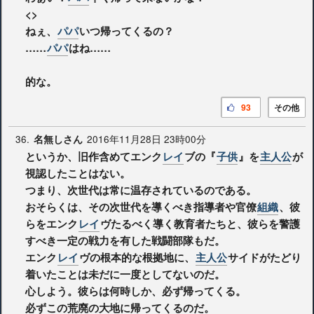
<>
ねぇ、
パパ
いつ帰ってくるの？
……
パパ
はね……
的な。
93
その他
36.
2016年11月28日 23時00分
名無しさん
というか、旧作含めてエンク
レイ
ブの『
子供
』を
主人公
が
視認したことはない。
つまり、次世代は常に温存されているのである。
おそらくは、その次世代を導くべき指導者や官僚
組織
、彼
らをエンク
レイ
ヴたるべく導く教育者たちと、彼らを警護
すべき一定の戦力を有した戦闘部隊もだ。
エンク
レイ
ヴの根本的な根拠地に、
主人公
サイドがたどり
着いたことは未だに一度としてないのだ。
心しよう。彼らは何時しか、必ず帰ってくる。
必ずこの荒廃の大地に帰ってくるのだ。