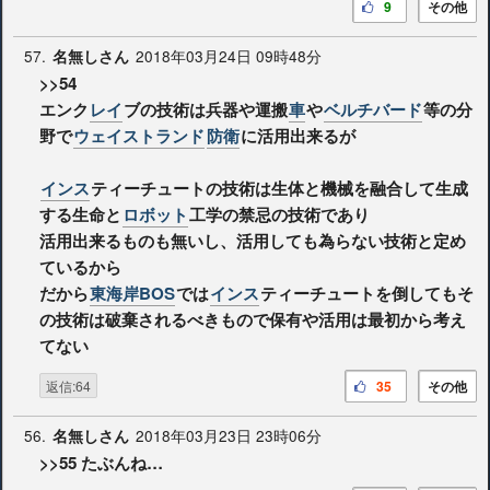
9
その他
57.
2018年03月24日 09時48分
名無しさん
>>54
エンク
レイ
ブの技術は兵器や運搬
車
や
ベルチバード
等の分
野で
ウェイストランド
防衛
に活用出来るが
インス
ティーチュートの技術は生体と機械を融合して生成
する生命と
ロボット
工学の禁忌の技術であり
活用出来るものも無いし、活用しても為らない技術と定め
ているから
だから
東海岸BOS
では
インス
ティーチュートを倒してもそ
の技術は破棄されるべきもので保有や活用は最初から考え
てない
返信:64
35
その他
56.
2018年03月23日 23時06分
名無しさん
>>55
たぶんね…