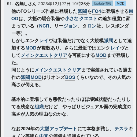
91.
2023年12月27日 10時36分
名無しさん
Update情報
MOD
他のFOシリーズ作品に登場した
派閥
を
FO4
に登場させる
M
OD
は、大抵の場合装備や
小さな
クエスト
の追加程度に留
まっている（
NCR
、リー
ジョン
、タ
ロン
社、レスポンダ
ー等）。
しかしエンク
レイ
ヴは装備だけでなく大規模
派閥
として追
加する
MOD
が複数あり、さらに最近ではエンク
レイ
ヴと
して
メインクエスト
クリア
を可能にする
MOD
まで登場し
た。
同じように
メインクエスト
クリア
まで実装されている過去
作の
派閥
MOD
はリオンズ
BOS
くらいなので、その人気の
高さが伺える。
基本的に登場しても悪役だったりほぼ壊滅状態だったりし
てる残念な
組織
だけど、やっぱりビジュアル面の完成度の
高さが人気の理由なのかな。
なお2024年の
大型
アップデート
にて本格参戦し、
テスラ
キ
ャノン等彼ら
由来
の装備も追加されている。