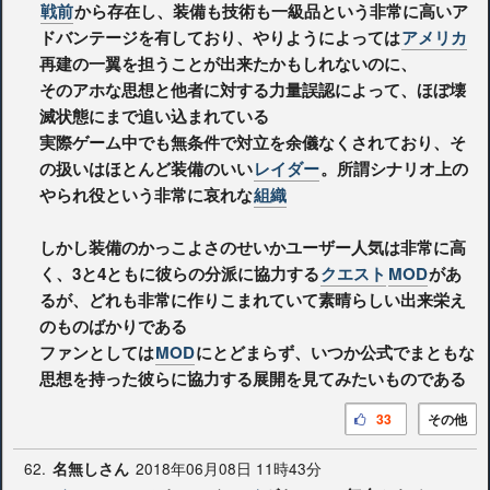
戦前
から存在し、装備も技術も一級品という非常に高いア
ドバンテージを有しており、やりようによっては
アメリカ
再建の一翼を担うことが出来たかもしれないのに、
そのアホな思想と他者に対する力量誤認によって、ほぼ壊
滅状態にまで追い込まれている
実際ゲーム中でも無条件で対立を余儀なくされており、そ
の扱いはほとんど装備のいい
レイダー
。所謂シナリオ上の
やられ役という非常に哀れな
組織
しかし装備のかっこよさのせいかユーザー人気は非常に高
く、3と4ともに彼らの分派に協力する
クエスト
MOD
があ
るが、どれも非常に作りこまれていて素晴らしい出来栄え
のものばかりである
ファンとしては
MOD
にとどまらず、いつか公式でまともな
思想を持った彼らに協力する展開を見てみたいものである
33
その他
62.
2018年06月08日 11時43分
名無しさん