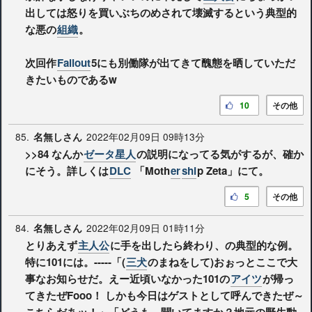
出しては怒りを買いぶちのめされて壊滅するという典型的
な悪の
組織
。
次回作
Fallout
5にも別働隊が出てきて醜態を晒していただ
きたいものであるw
10
その他
85.
2022年02月09日 09時13分
名無しさん
>>84
なんか
ゼータ星人
の説明になってる気がするが、確か
にそう。詳しくは
DLC
「Moth
er
shi
p Zeta」にて。
5
その他
84.
2022年02月09日 01時11分
名無しさん
とりあえず
主人公
に手を出したら終わり、の典型的な例。
特に101には。-----「(
三犬
のまねをして)おぉっとここで大
事なお知らせだ。えー近頃いなかった101の
アイツ
が帰っ
てきたぜFooo！ しかも今日はゲストとして呼んできたぜ～
こちらだあッ！」「どうも、聞いてますか？地元の野生動