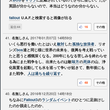
英語が分からないので、本当はどうなのか分からない。
fallout
U.A.F.と検索すると画像が出る
返信:44
16
その他
41.
2017年01月07日 14時59分
名無しさん
いくら悪行を働いたとはいえ
敵対
した
孤独な放浪者
、リオ
ンズ
bos
達と同じ様に世界の未来を、復興を考え戦ってい
たと思うと感慨深くなる。200年にもなる苦しみを終わらせ
る為にまた戦争をし、出来たものは敵
味方
の
死体
の山、浄
化装置を起動しても水を巡って争いが起きて、数年後にも
また戦争、
人は過ちを繰り返す
。
48
その他
40.
2016年12月20日 14時18分
名無しさん
ちなみに
Fallout3
の
ランダムイベント
のひとつに足抜けし
たのか脱走したのか、