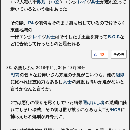
1～3人程の非
敵対
（
中立
）エンク
レイ
ヴ
兵士
が連れ立って
歩いているという物もあった
その際、
PA
や装備もそのまま持ち出しているのでおそらく
東側地域の
一部エンク
レイ
ヴ
兵士
はそうした手土産を持って
B.O.S
な
どに合流して行ったものと思われる
40
その他
38.
2016年11月30日 13時06分
名無しさん
戦前
の色々なお偉いさん方達の子孫がこいつら。他の
組織
に比べれば技術力もあるし
兵士
の練度も高いが運がないと
言うかなんと言うか。
2では悪行の限りを尽くしていた結果
選ばれし者
の逆鱗に触
れてしまい壊滅。その後は散り散りになるも大半が
NCR
に
捕らえられ処刑か終身刑に。