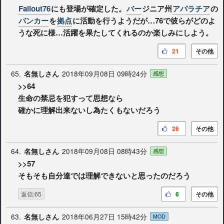
Fallout76
にも登場が確定した。
バー
ジニア州
アパラチア
の
バンカー
を
拠点
に活動を行うようだが…76で彼らがどのよ
うな死に様…活躍を果たしてくれるのか楽しみにしよう。
21
その他
65.
2018年09月08日 09時24分
名無しさん
感想
>>64
生命の禁忌を犯すって思想なら
確かに理解出来ないし為たくもないだろう
26
その他
64.
2018年09月08日 08時43分
名無しさん
感想
>>57
そもそも自分達では理解できないと思ったのだろう
返信:65
6
その他
63.
2018年06月27日 15時42分
名無しさん
MOD