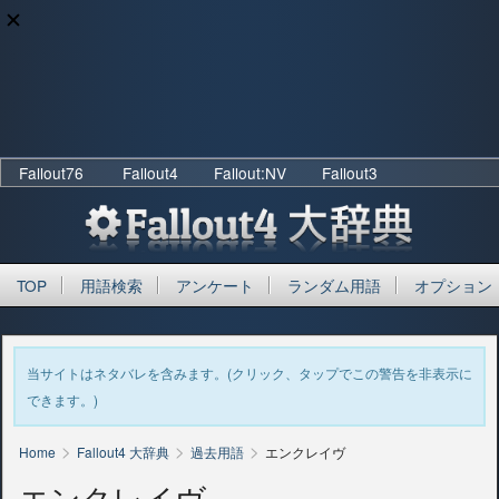
Fallout76
Fallout4
Fallout:NV
Fallout3
TOP
用語検索
アンケート
ランダム用語
オプション
当サイトはネタバレを含みます。(クリック、タップでこの警告を非表示に
できます。)
>
>
>
Home
Fallout4 大辞典
過去用語
エンクレイヴ
エンクレイヴ