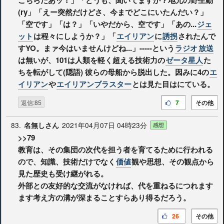
(ry」「えー突然だけどさ、今までどこにいたんだい？」
「空です」「は？」「いやだから、空です」「あの...
ジェ
ット
は程々にしようか？」「
エイリアン
に
誘拐
されたんで
すYO。まァ今はいませんけどね...」-----という
ラジオ
放送
は無いが、101は人類を軽く超える技術力の
ゼータ星人
た
ちを転がして(隠語) 彼らの母船から脱出した。因みに4の
エ
イリアン
や
エイリアンブラスター
とは見た目はにている。
返信:85
7
その他
83.
2021年04月07日 04時23分
名無しさん
感想
>>79
教育は、その集団の次代を担う者を育てるために行われる
ので、知識、技術だけでなく
価値
観や思想、その観点から
見た歴史も受け継がれる。
外部との友好的な交流がなければ、代を重ねるにつれます
ます考え方の溝が深まることすらあり得るだろう。
26
その他