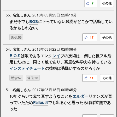
7
その他
55.
2018年03月23日 22時19分
名無しさん
まだ今でも
BOS
に下っていない残党がどこかで活動してい
るかもしれない。
返信:56
17
その他
54.
2018年03月22日 02時06分
名無しさん
B.O.S
は敵であるエンク
レイ
ブの技術は、倒した後フル活
用したのに、同じく敵であり、高度な科学力を持っている
インスティチュート
の技術は毛嫌いするのだろうか
返信:57
返信:73
11
その他
51.
2017年05月15日 00時45分
名無しさん
10年ぐらいで立て直すようなことを
エルダー
リオンズが言
っていたため
Fallout4
でも出るかと思ったらほぼ皆無であ
った