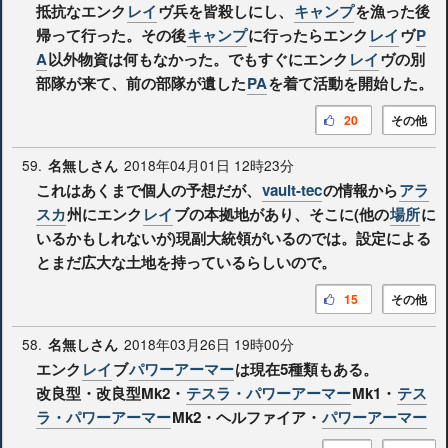
抵抗なエンク
レイ
ヴ兵を皆殺しにし、
キャンプ
を漁った後
帰って行った。その後
キャンプ
に行ったらエンク
レイ
ヴ
P
A
以外物資は何もなかった。でもすぐにエンク
レイ
ヴの別
部隊が来て、前の部隊が遺した
PA
を着て活動を開始した。
20
その他
59.
2018年04月01日 12時23分
名無しさん
これはあくまで個人の予想だが、
vault-tec
の情報から
アラ
スカ
州にエンク
レイ
ブの本拠地があり、そこに(他の
場所
に
いるかもしれないが)現副大統領がいるのでは。設定による
とまだ広大な土地を持っているらしいので。
15
その他
58.
2018年03月26日 19時00分
名無しさん
エンク
レイ
ブ
パワーアーマー
は現在5種類もある。
改良型・改良型Mk2・
テスラ・パワーアーマー
Mk1・
テス
ラ・パワーアーマー
Mk2・ヘルファイア・
パワーアーマー