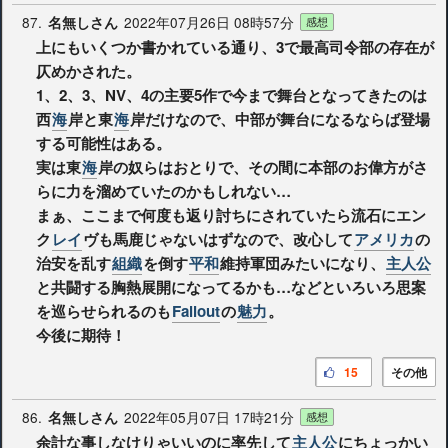
87.
2022年07月26日 08時57分
名無しさん
感想
上にもいくつか書かれている通り、3で最高司令部の存在が
仄めかされた。
1、2、3、NV、4の主要5作で今まで舞台となってきたのは
西
海
岸と東
海
岸だけなので、中部が舞台になるならば登場
する可能性はある。
実は東
海
岸の奴らはおとりで、その間に本部のお偉方がさ
らに力を溜めていたのかもしれない…
まぁ、ここまで何度も返り討ちにされていたら流石にエン
ク
レイ
ヴも馬鹿じゃないはずなので、改心して
アメリカ
の
治安を乱す
組織
を倒す
平和
維持軍団みたいになり、
主人公
と共闘する胸熱展開になってるかも…などといろいろ思案
を巡らせられるのも
Fallout
の
魅力
。
今後に期待！
15
その他
86.
2022年05月07日 17時21分
名無しさん
感想
余計な事しなけりゃいいのに率先して
主人公
にちょっかい