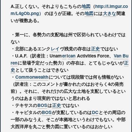
A.正しくない。それよりもこちらの
地図
（
http://i.imgur.co
m/L4gOb.png）
のほうが正確。その
地図
には
大きな
間違
いが複数ある。
・第一に、各勢力の支配地は州で区切られているわけでは
ない
・北部にあるエンク
レイ
ヴ残党の存在は
正史
ではない
・U.A.F.（訳者注：Unam
er
i
can
Activities Force、
Van Bu
ren
に登場予定だった勢力）の存在は、とてもじゃないが
正
史
として扱うことはできない
・
Commonwealth
については現段階では何も情報がない
（訳者注：このコメントが書かれたのはおそらく4の発売
前）。それに、それだけの広大な土地を支配しているとい
うのはあまり現実的ではないと思われる
・テキサスの
BOS
は
正史
ではない
・キャピタルの
BOS
が支配しているのは
DC
とその周辺の
一部のみなうえ、そこが本拠地というわけでもない。中部
大西洋岸を丸ごと勢力図に置いているのはおかしい