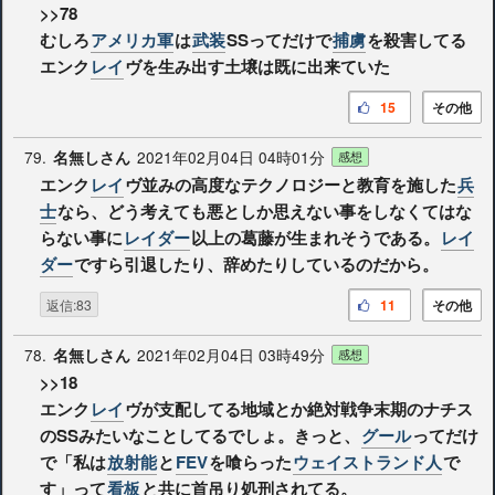
>>78
むしろ
アメリカ軍
は
武装
SSってだけで
捕虜
を殺害してる
エンク
レイ
ヴを生み出す土壌は既に出来ていた
15
その他
79.
2021年02月04日 04時01分
名無しさん
感想
エンク
レイ
ヴ並みの高度なテクノロジーと教育を施した
兵
士
なら、どう考えても悪としか思えない事をしなくてはな
らない事に
レイダー
以上の葛藤が生まれそうである。
レイ
ダー
ですら引退したり、辞めたりしているのだから。
返信:83
11
その他
78.
2021年02月04日 03時49分
名無しさん
感想
>>18
エンク
レイ
ヴが支配してる地域とか絶対戦争末期のナチス
のSSみたいなことしてるでしょ。きっと、
グール
ってだけ
で「私は
放射能
と
FEV
を喰らった
ウェイストランド人
で
す」って
看板
と共に首吊り処刑されてる。