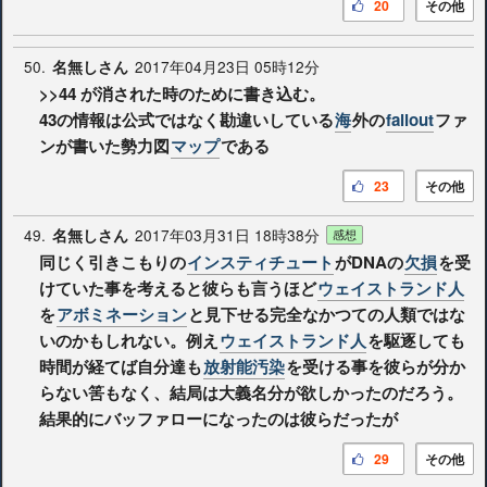
20
その他
50.
2017年04月23日 05時12分
名無しさん
>>44
が消された時のために書き込む。
43の情報は公式ではなく勘違いしている
海
外の
fallout
ファ
ンが書いた勢力図
マップ
である
23
その他
49.
2017年03月31日 18時38分
名無しさん
感想
同じく引きこもりの
インスティチュート
がDNAの
欠損
を受
けていた事を考えると彼らも言うほど
ウェイストランド人
を
アボミネーション
と見下せる完全なかつての人類ではな
いのかもしれない。例え
ウェイストランド人
を駆逐しても
時間が経てば自分達も
放射能汚染
を受ける事を彼らが分か
らない筈もなく、結局は大義名分が欲しかったのだろう。
結果的にバッファローになったのは彼らだったが
29
その他