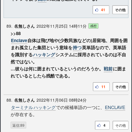
41
その他
89.
2022年11月25日 14時11分
名無しさん
感想
>>88
Enclave
自体は飛び地や(少数民族などの)居留地、周囲を囲
まれ孤立した集団という意味を
持つ
英単語なので、英単語
を識別する
ハッキング
システムに採用されているのは不自
然ではない。
…彼らは何に囲まれているというのだろうか。
戦前
に囲ま
れているとしたら残酷である。
11
その他
88.
2022年11月06日 08時24分
名無しさん
ターミナル
ハッキング
での候補単語の一つに、
ENCLAVE
が存在する。
返信:89
4
その他