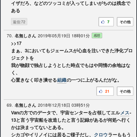
イザだろ、などのツッコミが入ってしまいがちのは残念で
ある
返信:72
7
その他
70.
2019年05月19日 18時01分
名無しさん
感想
>>17
まぁ、3においてもジェームスが心血を注いできた浄化プロ
ジェクトを
我が物顔で独占しようとした時点でもはや同情の余地はな
く、
心置きなく叩き潰せる
組織
の一つに上がるんだがな。
21
その他
69.
2018年12月18日 03時51分
名無しさん
Vanの方でのデータで、宇宙センターを占領してエル
メス
-
13と言う宇宙船を改造したと言う記録があるが何処へ行く
かは決まってないとある。
シカゴやイリノイには居るご様子だし、
クロウ
ラーももう