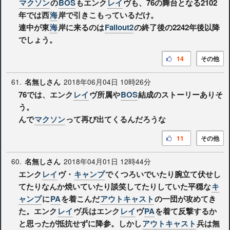
マクソン
の
BOS
もエンク
レイ
ヴも、76の舞台となる2102
年では西
海
岸で引きこもっているだけ。
連中が東
海
岸に来るのは
Fallout2
の終了後の2242年後以降
でしょう。
14
その他
61.
2018年06月04日 10時26分
名無しさん
76では、エンク
レイ
ヴ所属や
BOS
結成のストーリーありそ
う。
んで
マクソン
って再び出てくるんだろうな
11
その他
60.
2018年04月01日 12時44分
名無しさん
エンク
レイ
ヴ・
キャンプ
でくつろいでいたり腕立て伏せし
てたりなんか焼いていたり談笑してたりしていた平穏な
キ
ャンプ
に
PA
を着こんだ
アウトキャスト
の一団が攻めてき
た。エンク
レイ
ヴ兵はエンク
レイ
ヴ
PA
を着て反撃するか
と思ったが抵抗せずに降参。しかし
アウトキャスト
兵は無