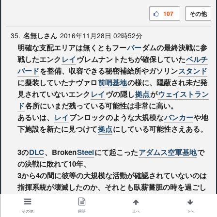
107
その他
35.
2016年11月28日 02時52分
名無しさん
明確な支配エリアは無くともフー
バー
ダムの最終決戦に参
戦したエンク
レイ
ヴレムナントたちが確保していた
ベルチ
バード
を整備、収容できる秘密補給所やガソリン
スタンド
に擬装していたナヴァロ
前哨基地
の様に、隠蔽され未だ発
見されていないエンク
レイ
ヴの隠し
拠点
が
ウェイストラン
ド
各所にいまだ残っている可能性は非常に高い。
あるいは、
レイ
ブンロックのような大規模な
バンカー
や地
下施設を新たに見つけて
拠点
にしている可能性さえある。
3の
DLC
、Broken
Steel
にて起こった
アダムス空軍基地
で
の決戦に敗れて10年、
3から4の間に彼等の大規模な活動が確認されていないのは
指揮系統が壊滅したのか、それとも臥薪嘗胆の時を過ごし
てまた立ち上がろうとしているのか。
いずれにせよ気を抜いていい相手では無い事は確かであ
その他
用語
上へ
下へ