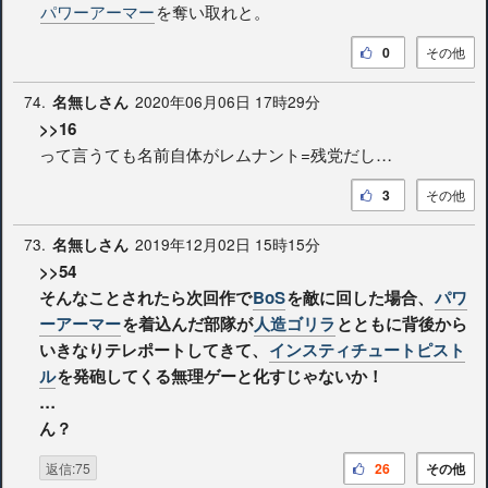
パワーアーマー
を奪い取れと。
0
その他
74.
2020年06月06日 17時29分
名無しさん
>>16
って言うても名前自体がレムナント=残党だし…
3
その他
73.
2019年12月02日 15時15分
名無しさん
>>54
そんなことされたら次回作で
BoS
を敵に回した場合、
パワ
ーアーマー
を着込んだ部隊が
人造ゴリラ
とともに背後から
いきなりテレポートしてきて、
インスティチュートピスト
ル
を発砲してくる無理ゲーと化すじゃないか！
…
ん？
返信:75
26
その他