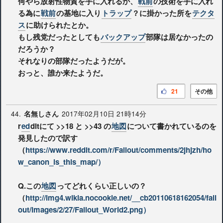
何やら放射性物質を手に入れるか、
戦前
の技術を手に入れ
る為に
戦前
の基地に入り
トラップ
？に掛かった所を
テクタ
ス
に助けられたとか。
もし残党だったとしても
バックアップ
部隊は居なかったの
だろうか？
それなりの部隊だったようだが。
おっと、誰か来たようだ。
21
その他
44.
2017年02月10日 21時14分
名無しさん
r
ed
ditにて
>>18
と
>>43
の
地図
について書かれているのを
発見したので訳す
（
https://www.reddit.com/r/Fallout/comments/2jhjzh/ho
w_canon_is_this_map/）
Q.この
地図
ってどれくらい正しいの？
（
http://img4.wikia.nocookie.net/__cb20110618162054/fall
out/images/2/27/Fallout_World2.png）