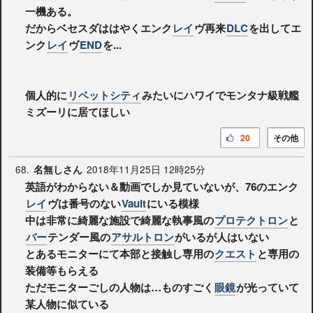
一機ある。
だからベセスダははやくエンク
レイ
ヴ再来
DLC
を出してエ
ンク
レイ
ヴ
END
を...
個人的に
リベットシティ
みたいにハワイでモンタナ級戦艦
ミズーリに居てほしい
20
その他
68.
2018年11月25日 12時25分
名無しさん
英語がわからない＆動画でしか見ていないが、76のエンク
レイ
ヴは番号のない
Vault
にいる模様
中は非常に綺麗な施設で綺麗な執事風の
プロテクトロン
と
バー
テンダー風の
アサルトロン
がいるが人はいない
とあるモニターにて本部と接触し専用の
クエスト
と専用の
装備等もらえる
ただモニターごしの人物は…ものすごく
眼鏡
が光っていて
某人物に似ている