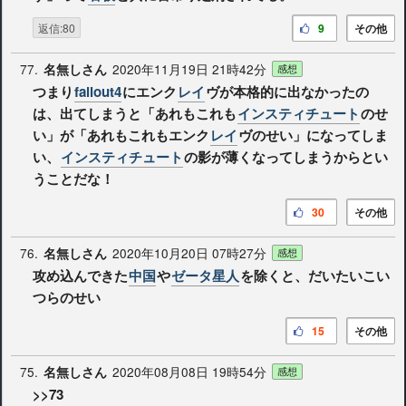
返信:80
9
その他
77.
2020年11月19日 21時42分
名無しさん
感想
つまり
fallout4
にエンク
レイ
ヴが本格的に出なかったの
は、出てしまうと「あれもこれも
インスティチュート
のせ
い」が「あれもこれもエンク
レイ
ヴのせい」になってしま
い、
インスティチュート
の影が薄くなってしまうからとい
うことだな！
30
その他
76.
2020年10月20日 07時27分
名無しさん
感想
攻め込んできた
中国
や
ゼータ星人
を除くと、だいたいこい
つらのせい
15
その他
75.
2020年08月08日 19時54分
名無しさん
感想
>>73