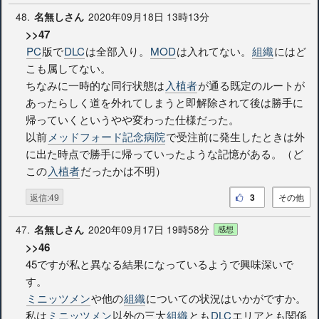
48.
2020年09月18日 13時13分
名無しさん
>>47
PC
版で
DLC
は全部入り。
MOD
は入れてない。
組織
にはど
こも属してない。
ちなみに一時的な同行状態は
入植者
が通る既定のルートが
あったらしく道を外れてしまうと即解除されて後は勝手に
帰っていくというやや変わった仕様だった。
以前
メッドフォード記念病院
で受注前に発生したときは外
に出た時点で勝手に帰っていったような記憶がある。（ど
この
入植者
だったかは不明）
返信:49
3
その他
47.
2020年09月17日 19時58分
名無しさん
感想
>>46
45ですが私と異なる結果になっているようで興味深いで
す。
ミニッツメン
や他の
組織
についての状況はいかがですか。
私は
ミニッツメン
以外の三大
組織
とも
DLC
エリアとも関係