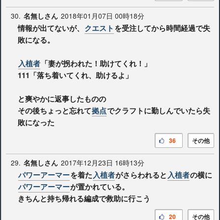
30.
2018年01月07日 00時18分
名無しさん
情報が出てないが、
クエスト
を受注してから時間経過で失
敗になる。
入植者
「妻が拐われた！助けてくれ！」
111「落ち着いてくれ、助けるよ」
と爽やかに返事したものの
その後ちょっと忘れて
拠点
でクラフトに勤しんでいたら失
敗になった
36
その他
29.
2017年12月23日 16時13分
名無しさん
パワーアーマー
を着た
入植者
がさらわれると
入植者
の横に
パワーアーマー
が置かれている。
きちんと持ち帰れる編成で救助に行こう
20
その他