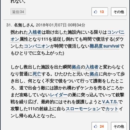
れない。
返信:34
13
その他
31.
2018年01月07日 00時34分
名無しさん
拐われた
入植者
は助け出した施設内にいる限りは
コンパニ
オン
属性となり111を追従し倒れても時間で復活する(ダウ
ンした
コンパニオン
が時間で復活しない
難易度
survival
で
もひとりでに立ち上がった)
しかし救出した施設を出た瞬間
拠点
の
入植者
と変わらなく
なり普通に
死亡
する。ひたひたと元いた
拠点
に向かって歩
き出し、何となく不安で後をついて行って護衛をしたとこ
ろ、道で出会う敵には誰かれ構わずケンカを売るどころか
まだ攻略していない
レイダー
の巣に突っ込んでいって銃撃
戦を繰り広げ、最終的にはそれを援護しようと
V.A.T.S.
で
攻撃した111の射線上に自ら
スローモーション
で
カット
イ
ンし帰らぬ人となった。
24
その他