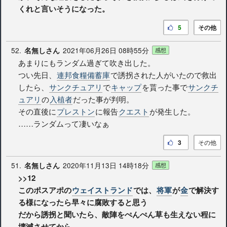
くれと言いそうになった。
5
その他
52.
2021年06月26日 08時55分
名無しさん
感想
あまりにもランダム過ぎて吹き出した。
つい先日、
連邦食糧備蓄庫
で誘拐された人がいたので救出
したら、
サンクチュアリ
で
キャップ
を貰った事で
サンクチ
ュアリ
の
入植者
だった事が判明。
その直後に
プレストン
に報告
クエスト
が発生した。
……ランダムって凄いなぁ
3
その他
51.
2020年11月13日 14時18分
名無しさん
感想
>>12
このポスアポの
ウェイストランド
では、
将軍
が
金
で解決す
る様になったら早々に腐敗すると思う
だから誘拐と聞いたら、敵陣をぺんぺん草も生えない程に
壊滅させてから