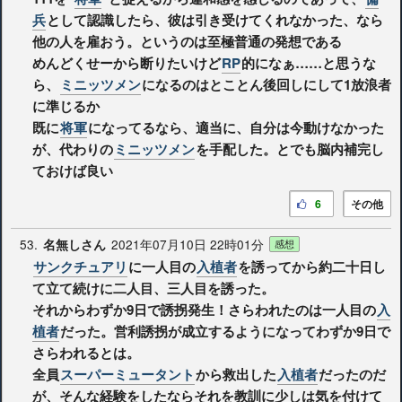
兵
として認識したら、彼は引き受けてくれなかった、なら
他の人を雇おう。というのは至極普通の発想である
めんどくせーから断りたいけど
RP
的になぁ……と思うな
ら、
ミニッツメン
になるのはとことん後回しにして1放浪者
に準じるか
既に
将軍
になってるなら、適当に、自分は今動けなかった
が、代わりの
ミニッツメン
を手配した。とでも脳内補完し
ておけば良い
6
その他
53.
2021年07月10日 22時01分
名無しさん
感想
サンクチュアリ
に一人目の
入植者
を誘ってから約二十日し
て立て続けに二人目、三人目を誘った。
それからわずか9日で誘拐発生！さらわれたのは一人目の
入
植者
だった。営利誘拐が成立するようになってわずか9日で
さらわれるとは。
全員
スーパーミュータント
から救出した
入植者
だったのだ
が、そんな経験をしたならそれを教訓に少しは気を付けて