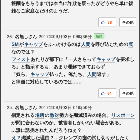
報酬をもらうまでは本当に詐欺を疑ったがどうやら単に複
雑なご家庭なだけのようだ。
38
その他
26.
2017年09月03日 09時36分
名無しさん
感想
SM
が
キャップ
をふっかけるのは
人間
を呼び込むための
罠
なのでは？
フィスト
あたりが部下に「一人さらって
キャップ
を要求し
ろ」と指示するも、あまり理解できておらず
「奴ら、
キャップ
払った。俺たち、
人間
返す」
と律儀に対応しているのでは……
81
その他
25.
2017年09月03日 01時50分
名無しさん
指定される
場所
の
敵対
勢力を殲滅済みの場合、
リスポーン
が間に合わないのか、被害者しかいない場合がある。
…誰に誘拐されたんだろうねぇ？
え？
殲滅した理由？…クレンブの歯の試し切りがしたく