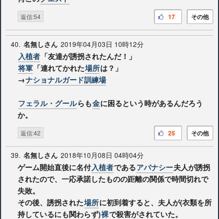
返信:54
17
その他
40.
2019年04月03日 10時12分
名無しさん
入植者
「友達が誘拐されたんだ！」
将軍
「連れてかれた
場所
は？」
→
ナショナルガード訓練場
フェラル・グール
らも
金
に困るという時があるんだろう
か。
返信:42
25
その他
39.
2018年10月08日 04時04分
名無しさん
ゲーム開始直後に名付
入植者
である
アバナシー
夫人が誘拐
されたので、一応承諾したものの距離の関係で時間切れで
失敗。
その後、誘拐された
場所
に初到着すると、夫人が(衣類を所
持しているにも関わらず)
裸
で殺害がされていた。