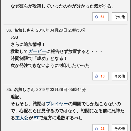
なぜ彼らが没落していったのかが分かった気がする。
61
その他
36.
2018年04月29日 20時50分
名無しさん
>30
さらに追加情報！
救助して
ガービー
に報告せず放置すると・・・
時間制限で「成功」となる！
次が発注できないように封印したかった
13
その他
35.
2018年03月29日 05時44分
名無しさん
追記。
そもそも、戦闘は
プレイヤー
の周囲でしか起こらないの
で、心配ならば見守るのではなく、戦闘になる前に死神た
る
主人公
が
FT
で遠方に退散するべし
23
その他