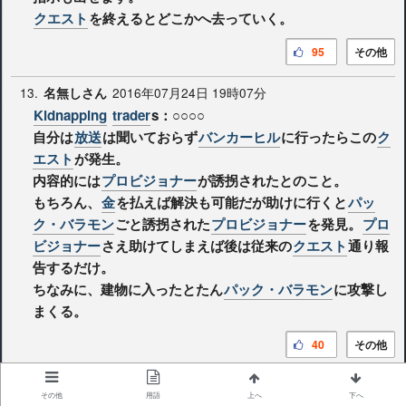
クエスト
を終えるとどこかへ去っていく。
95
その他
13.
2016年07月24日 19時07分
名無しさん
Kidnapping
trader
s：○○○○
自分は
放送
は聞いておらず
バンカーヒル
に行ったらこの
ク
エスト
が発生。
内容的には
プロビジョナー
が誘拐されたとのこと。
もちろん、
金
を払えば解決も可能だが助けに行くと
パッ
ク・バラモン
ごと誘拐された
プロビジョナー
を発見。
プロ
ビジョナー
さえ助けてしまえば後は従来の
クエスト
通り報
告するだけ。
ちなみに、建物に入ったとたん
パック・バラモン
に攻撃し
まくる。
40
その他
12.
2016年07月20日 01時04分
名無しさん
その他
用語
上へ
下へ