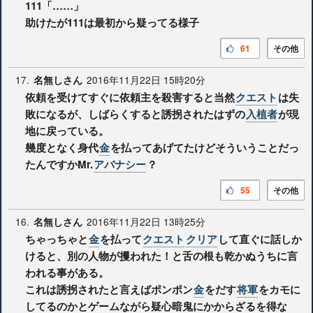
111「……」
助けたが111は最初から疑ってる様子
61
その他
17.
2016年11月22日 15時20分
名無しさん
依頼を受けてすぐに依頼主を殺害すると当然
クエスト
は失
敗になるが、しばらくすると誘拐されたはずの
入植者
が現
地に戻っている。
幾度となく身代
金
を払ってあげてたけどそういうことだっ
たんですかMr.
アバナシー
？
55
その他
16.
2016年11月22日 13時25分
名無しさん
ちゃっちゃと
金
を払って
クエスト
クリア
して直ぐに話しか
けると、別の人物が攫われた！と舌の根も乾かぬうちに言
われる事がある。
これは誘拐されたと言えばポンポン
金
をだす
将軍
をカモに
してるのかとゲームながら疑心暗鬼にかからざるを得な