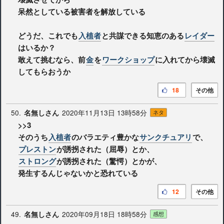
呆然としている被害者を解放している
どうだ、これでも
入植者
と共謀できる知恵のある
レイダー
はいるか？
敢えて挑むなら、前
金
を
ワークショップ
に入れてから壊滅
してもらおうか
18
その他
50.
2020年11月13日 13時58分
名無しさん
ネタ
>>3
そのうち
入植者
のバラエティ豊かな
サンクチュアリ
で、
プレストン
が誘拐された（屈辱）とか、
ストロング
が誘拐された（驚愕）とかが、
発生するんじゃないかと恐れている
12
その他
49.
2020年09月18日 18時58分
名無しさん
感想