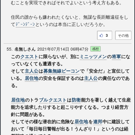
むことを実現できればそれでよいという考え方もある。
住民の誰からも嫌われたくないと、無謀な長距離遠征をし
て
ﾃﾞｰﾝﾃﾞｰﾝ
というのは本当に正しいだろうか。
3
その他
55.
2021年07月14日 06時47分
名無しさん
感想
この
クエスト
に限らないが、別に
ミニッツメン
の
将軍
にな
っていなくても遭遇する。
そして
主人公
は
募集無線ビーコン
で「安全だ」と宣伝して
いる。
居住地
の安全を保証するのは
主人公
の責任なのであ
る。
居住地
のトラ
ブル
クエスト
は
防衛
能力を著しく越えて生産
能力を追求したりすると起こりやすくなる。つまり経営方
針に問題がある。
そしてその様な潜在的に危険な
居住地
を
連邦
中に建設して
おいて「毎日毎日警報が出る！うんざり！」というのは経