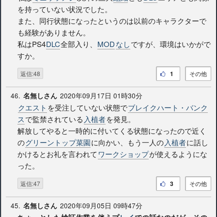
を持っていない状況でした。
また、同行状態になったというのは以前のキャラクターで
も経験がありません。
私はPS4
DLC
全部入り、
MOD
なし
ですが、環境はいかがで
すか。
返信:48
1
その他
46.
2020年09月17日 01時30分
名無しさん
クエスト
を受注していない状態で
ブレイクハート・バンク
ス
で監禁されている
入植者
を発見。
解放してやると一時的に付いてくる状態になったので近く
の
グリーントップ菜園
に向かい、もう一人の
入植者
に話し
かけるとお礼を言われて
ワークショップ
が使えるようにな
った。
返信:47
3
その他
45.
2020年09月05日 09時47分
名無しさん