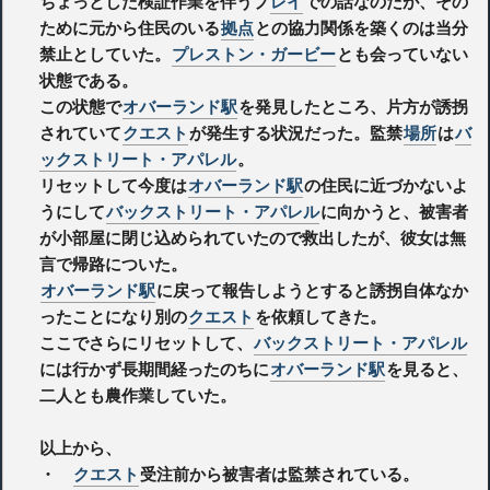
ちょっとした検証作業を伴うプ
レイ
での話なのだが、その
ために元から住民のいる
拠点
との協力関係を築くのは当分
禁止としていた。
プレストン・ガービー
とも会っていない
状態である。
この状態で
オバーランド駅
を発見したところ、片方が誘拐
されていて
クエスト
が発生する状況だった。監禁
場所
は
バ
ックストリート・アパレル
。
リセットして今度は
オバーランド駅
の住民に近づかないよ
うにして
バックストリート・アパレル
に向かうと、被害者
が小部屋に閉じ込められていたので救出したが、彼女は無
言で帰路についた。
オバーランド駅
に戻って報告しようとすると誘拐自体なか
ったことになり別の
クエスト
を依頼してきた。
ここでさらにリセットして、
バックストリート・アパレル
には行かず長期間経ったのちに
オバーランド駅
を見ると、
二人とも農作業していた。
以上から、
・
クエスト
受注前から被害者は監禁されている。