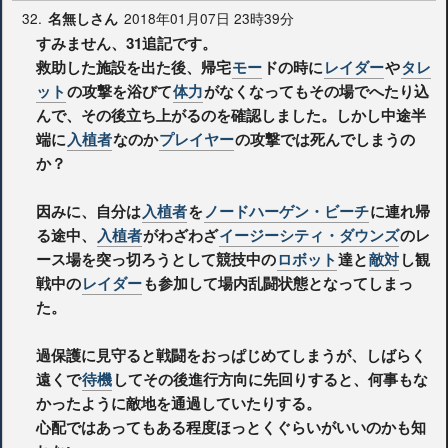
32.
2018年01月07日 23時39分
名無しさん
すみません、31追記です。
救助した施設を出た後、帰宅
モー
ドの時に
レイダー
や
タレ
ット
の攻撃を浴びて
体力
がなくなってもその場でへたり込
んで、その後立ち上がるのを確認しました。しかし中途半
端に
入植者
なのか
プレイヤー
の攻撃では死んでしまうの
か？
因みに、自分は
入植者
を
ノードハーゲン・ビーチ
に連れ帰
る途中、
入植者
がわざわざ
イージーシティ・ダウンズ
のレ
ース場を突っ切ろうとして競技中の
ロボット
達と
敵対
し観
戦中の
レイダー
も参加して場内乱闘状態となってしまっ
た。
過保護に見守ると戦闘をおっぱじめてしまうが、しばらく
遠くで
待機
してその後進行方向に先回りすると、何事もな
かったように敵地を通過していたりする。
心配ではあってもある程度ほっとくぐらいがいいのかも知