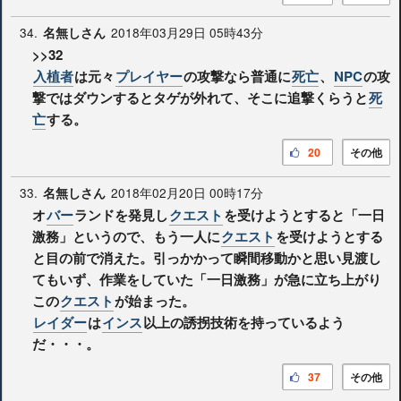
34.
2018年03月29日 05時43分
名無しさん
>>32
入植者
は元々
プレイヤー
の攻撃なら普通に
死亡
、
NPC
の攻
撃ではダウンするとタゲが外れて、そこに追撃くらうと
死
亡
する。
20
その他
33.
2018年02月20日 00時17分
名無しさん
オ
バー
ランドを発見し
クエスト
を受けようとすると「一日
激務」というので、もう一人に
クエスト
を受けようとする
と目の前で消えた。引っかかって瞬間移動かと思い見渡し
てもいず、作業をしていた「一日激務」が急に立ち上がり
この
クエスト
が始まった。
レイダー
は
インス
以上の誘拐技術を持っているよう
だ・・・。
37
その他