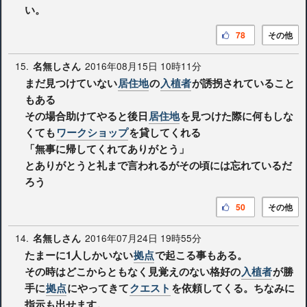
い。
78
その他
15.
2016年08月15日 10時11分
名無しさん
まだ見つけていない
居住地
の
入植者
が誘拐されていること
もある
その場合助けてやると後日
居住地
を見つけた際に何もしな
くても
ワークショップ
を貸してくれる
「無事に帰してくれてありがとう」
とありがとうと礼まで言われるがその頃には忘れているだ
ろう
50
その他
14.
2016年07月24日 19時55分
名無しさん
たまーに1人しかいない
拠点
で起こる事もある。
その時はどこからともなく見覚えのない格好の
入植者
が勝
手に
拠点
にやってきて
クエスト
を依頼してくる。ちなみに
指示も出せます。