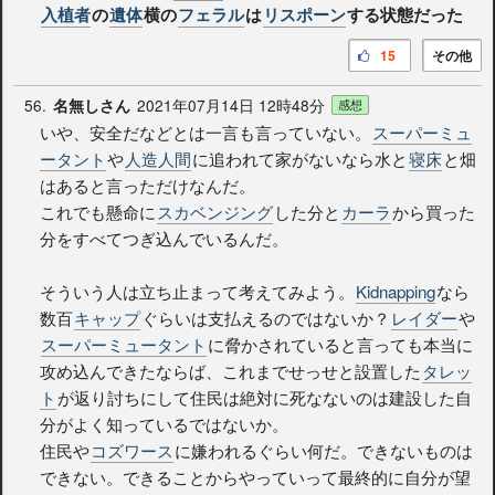
入植者
の
遺体
横の
フェラル
は
リスポーン
する状態だった
15
その他
56.
2021年07月14日 12時48分
名無しさん
感想
いや、安全だなどとは一言も言っていない。
スーパーミュ
ータント
や
人造人間
に追われて家がないなら水と
寝床
と畑
はあると言っただけなんだ。
これでも懸命に
スカベンジング
した分と
カーラ
から買った
分をすべてつぎ込んでいるんだ。
そういう人は立ち止まって考えてみよう。
Kidnapping
なら
数百
キャップ
ぐらいは支払えるのではないか？
レイダー
や
スーパーミュータント
に脅かされていると言っても本当に
攻め込んできたならば、これまでせっせと設置した
タレッ
ト
が返り討ちにして住民は絶対に死なないのは建設した自
分がよく知っているではないか。
住民や
コズワース
に嫌われるぐらい何だ。できないものは
できない。できることからやっていって最終的に自分が望