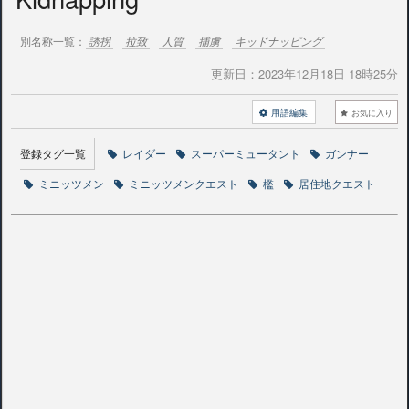
別名称一覧：
誘拐
拉致
人質
捕虜
キッドナッピング
更新日：
2023年12月18日 18時25分
用語編集
お気に入り
登録タグ一覧
レイダー
スーパーミュータント
ガンナー
ミニッツメン
ミニッツメンクエスト
檻
居住地クエスト