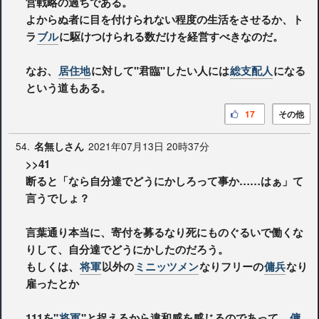
営戦略の過ちである。
よからぬ者に目を付けられない程度の生活をさせるか、ト
ラ
ブル
に駆けつけられる数だけを経営すべきなのだ。
なお、
居住地
に対して"君臨"したい人には
総支配人
になる
という道もある。
17
その他
54.
2021年07月13日 20時37分
名無しさん
>>41
断ると「なら自分達でどうにかしろって事か……はぁ」て
言うでしょ？
言葉通り本当に、寄付を募るなり死にものぐるいで働くな
りして、自分達でどうにかしたのだろう。
もしくは、
将軍
以外の
ミニッツメン
なりフリーの
傭兵
なり
雇ったとか
111を"
将軍
"と捉えるから違和感を感じるのであって、
傭