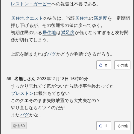
レストン・ガービー
への報告は不要である。
居住地
クエスト
の失敗は、当該
居住地
の
満足度
を一定期間
押し下げるが、その後通常の値に戻ってゆく。
初期住民のいる
居住地
は
満足度
が低くなりすぎると友好関
係が切れてしまう。
上記を踏まえれば
バグ
かどうか判断できるだろう。
2
その他
59.
2023年12月18日 16時00分
名無しさん
すっかり忘れてて気がついたら誘拐事件終わってた
プレストン
に報告もできない
このクエそのまま失敗放置でも大丈夫なの？
やり直しならキツイのだが
また
バグ
かな…
返信:60
1
その他