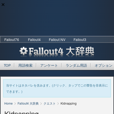
Fallout76
Fallout4
Fallout:NV
Fallout3
TOP
用語検索
アンケート
ランダム用語
オプション
当サイトはネタバレを含みます。(クリック、タップでこの警告を非表示に
できます。)
>
>
>
Home
Fallout4 大辞典
クエスト
Kidnapping
Kidnapping