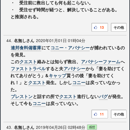
・ 受注前に救出しても何も起こらない。
・ 受注せず時間が経つと、解決していることがある。
と推測される。
13
その他
44.
2020年01月01日 01時04分
名無しさん
連邦食料備蓄庫
にて
コニー・アバナシー
が捕われているの
を発見。
この
クエスト
絡みとは知らず救出、
アバナシーファーム
へ
ファストトラベル
すると夫
アバナシー
から「妻を助けてく
れてありがとう」&
キャップ
貰うの後「妻を助けてく
れ！」と
クエスト
発生。しかし
コニー
は戻っていなかっ
た。
プレストン
と話すの所で
クエスト
進行しない
バグ
が発生。
そして今も
コニー
は戻っていない。
11
その他
43.
2019年04月26日 02時48分
名無しさん
感想