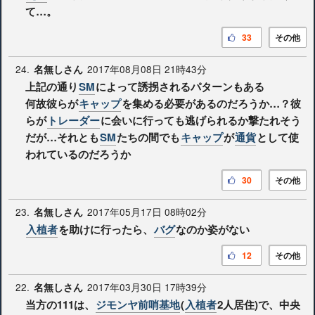
て…。
33
その他
24.
2017年08月08日 21時43分
名無しさん
上記の通り
SM
によって誘拐されるパターンもある
何故彼らが
キャップ
を集める必要があるのだろうか…？彼
らが
トレーダー
に会いに行っても逃げられるか撃たれそう
だが…それとも
SM
たちの間でも
キャップ
が
通貨
として使
われているのだろうか
30
その他
23.
2017年05月17日 08時02分
名無しさん
入植者
を助けに行ったら、
バグ
なのか姿がない
12
その他
22.
2017年03月30日 17時39分
名無しさん
当方の111は、
ジモンヤ前哨基地
(
入植者
2人居住)で、中央