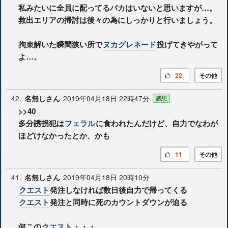
私みたいに全員に配ってるバカはいないと思いますが…。
救出エリアの掃討は後々の為にしっかりと行いましょう。
拘束解いた瞬間狭い所で
ヌカグレネード
投げてきやがって
よ…。
22
その他
42.
2019年04月18日 22時47分
名無しさん
感想
>>40
多分誘拐犯は
フェラル
に食われたんだけど、自力でなわが
ほどけなかったとか、かも
11
その他
41.
2019年04月18日 20時10分
名無しさん
クエスト
発注しなければ数日後自力で帰ってくる
クエスト
発注と同時に死のカウントダウンが迫る
何この
クエスト
・・・