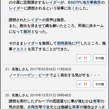
の小屋に定期湧きする
レイダー
が、
BADTFL地方事務所
の
レイダー
に誘拐されるという珍事に出
くわ
した。
誘拐された
レイダー
の音声は無音。
また、救出を済ませて縄を解いたところ、即座に赤ネーム
になって
敵対
となった。
そのまま
レイダー
を無視して
前哨基地
に
FT
したところ、無
事
クエスト
を完了することができた。
71
その他
21.
2017年02月04日 11時36分
名無しさん
ノードハーゲン・ビーチ
でよく発生する気がする・・・
23
その他
20.
2016年12月31日 08時48分
名無しさん
誘拐を実行したグループの思惑通りに事が進むかは
将軍
の
気分次第。
水商売
等で
金
欠とは無縁な
将軍
の場合はさっさ