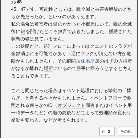
>>48
45、47です。可能性としては、敵全滅と被害者解放のどち
らが先だったか、というのがありえます。
私の場合は被害者は
鍵
のかかった小部屋にいて、敵の全滅
後に
鍵
を開けたところ無言で歩きだしました。捕縛された
状態の姿は見ていません。
この状態だと、処理フローによっては
クエスト
のフラグが
全部消される可能性があり（逆にフラグが消えない方が危
険かもしれません）、その瞬間
居住地
所属のはずの
入植者
がはるか離れた
場所
にいるので勝手に帰ろうとすると考え
ることもできます。
これも同じだった場合はイベント処理における挙動の「揺
らぎ」と考えるべきかもしれません。イベントフローで参
照される何らかのID（
オブジェクト
固有またはイベント用
一時データなど）の順の前後などによって処理順が変わり
挙動も変わる、などが考えられます。
2
その他