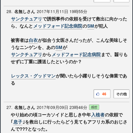
28.
2017年11月11日 19時55分
名無しさん
サンクチュアリ
で誘拐事件の依頼を受けて救出に向かった
ら、なんと
メッドフォード記念病院
の
SM
が犯人
被害者は
白衣
が似合う女医さんだったが、こんな美味しそ
うなニンゲンを、あの
SM
が
サンクチュアリ
から
メッドフォード記念病院
まで、齧りも
せずに丁重に護送したというのか？
レックス・グッドマン
が聞いたら小躍りしそうな偉業であ
る
46
その他
27.
2017年09月09日 23時46分
名無しさん
感想
やり始めの頃コーカソイドと思しき中年
入植者
の依頼で
｢
息子
｣を救出しに行ったらどう見てもアフリカ系のおじさ
んで???となった。