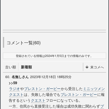
コメント一覧(60)
登録されている情報は2024年1月5日までの情報のみです。
古い順
新着順
末コメへ
60.
2023年12月18日 18時25分
名無しさん
>>59
ラジオ
や
プレストン・ガービー
から受注した
ミニッツメン
クエスト
は、失敗した場合でも
プレストン・ガービー
に報
告するという
クエスト
フローになっている。
一方、住民から直接受注した場合は成功失敗に関わらず
プ