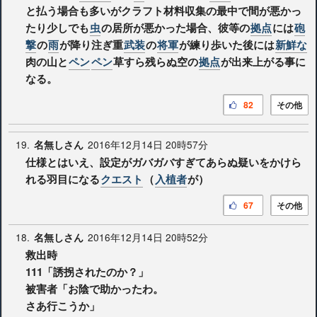
と払う場合も多いがクラフト材料収集の最中で間が悪かっ
たり少しでも
虫
の居所が悪かった場合、彼等の
拠点
には
砲
撃
の
雨
が降り注ぎ重
武装
の
将軍
が練り歩いた後には
新鮮な
肉の山と
ペン
ペン
草すら残らぬ空の
拠点
が出来上がる事に
なる。
82
その他
19.
2016年12月14日 20時57分
名無しさん
仕様とはいえ、設定がガバガバすぎてあらぬ疑いをかけら
れる羽目になる
クエスト
（
入植者
が）
67
その他
18.
2016年12月14日 20時52分
名無しさん
救出時
111「誘拐されたのか？」
被害者「お陰で助かったわ。
さあ行こうか」