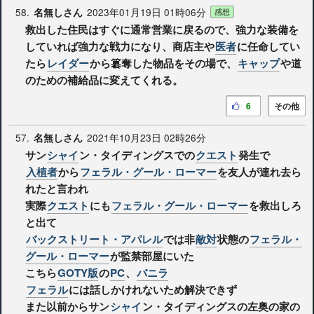
58.
2023年01月19日 01時06分
名無しさん
感想
救出した住民はすぐに通常営業に戻るので、強力な装備を
していれば強力な戦力になり、商店主や
医者
に任命してい
たら
レイダー
から簒奪した物品をその場で、
キャップ
や道
のための補給品に変えてくれる。
6
その他
57.
2021年10月23日 02時26分
名無しさん
サン
シャイ
ン・タイディングスでの
クエスト
発生で
入植者
から
フェラル・グール・ローマー
を友人が連れ去ら
れたと言われ
実際
クエスト
にも
フェラル・グール・ローマー
を救出しろ
と出て
バックストリート・アパレル
では非
敵対
状態の
フェラル・
グール・ローマー
が監禁部屋にいた
こちら
GOTY版
の
PC
、
バニラ
フェラル
には話しかけれないため解決できず
また以前からサン
シャイ
ン・タイディングスの左奥の家の