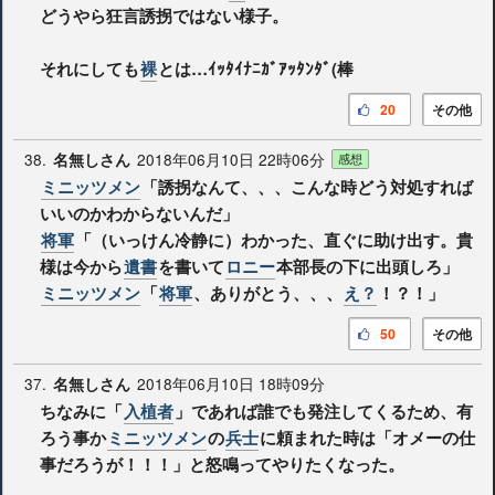
どうやら狂言誘拐ではない様子。
それにしても
裸
とは…ｲｯﾀｲﾅﾆｶﾞｱｯﾀﾝﾀﾞ(棒
20
その他
38.
2018年06月10日 22時06分
名無しさん
感想
ミニッツメン
「誘拐なんて、、、こんな時どう対処すれば
いいのかわからないんだ」
将軍
「（いっけん冷静に）わかった、直ぐに助け出す。貴
様は今から
遺書
を書いて
ロニー
本部長の下に出頭しろ」
ミニッツメン
「
将軍
、ありがとう、、、
え？
！？！」
50
その他
37.
2018年06月10日 18時09分
名無しさん
ちなみに「
入植者
」であれば誰でも発注してくるため、有
ろう事か
ミニッツメン
の
兵士
に頼まれた時は「オメーの仕
事だろうが！！！」と怒鳴ってやりたくなった。