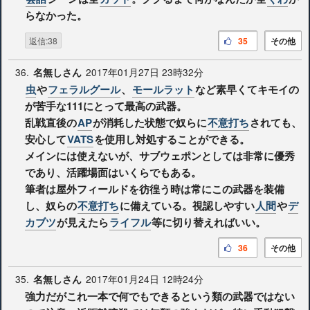
らなかった。
返信:38
35
その他
36.
2017年01月27日 23時32分
名無しさん
虫
や
フェラルグール
、
モールラット
など素早くてキモイの
が苦手な111にとって最高の武器。
乱戦直後の
AP
が消耗した状態で奴らに
不意打ち
されても、
安心して
VATS
を使用し対処することができる。
メインには使えないが、サブウェポンとしては非常に優秀
であり、活躍場面はいくらでもある。
筆者は屋外フィールドを彷徨う時は常にこの武器を装備
し、奴らの
不意打ち
に備えている。視認しやすい
人間
や
デ
カブツ
が見えたら
ライフル
等に切り替えればいい。
36
その他
35.
2017年01月24日 12時24分
名無しさん
強力だがこれ一本で何でもできるという類の武器ではない