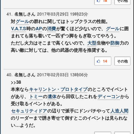
18
その他
41.
2017年03月29日 19時23分
名無しさん
対
グール
の群れに関してはトップクラスの性能。
V.A.T.S
時の
AP
の
消費
が驚くほど少ないので、
グール
に囲
まれても落ち着いて一匹ずつ脚をもぎ取ってやろう。
ただし火力はそこまで高くないので、
大型
生物や
防御
力の
高い敵に対しては、他の武器の使用を推奨する。
14
その他
40.
2017年02月03日 13時06分
名無しさん
>>38
本来なら
キャリントン・プロトタイプ
のところでイベント
があり、
トミー
の
遺体
から回収したこれを
ディーコン
から
受け取るイベントがある。
セキュリティドア
の辺りで派手にドンパチやって
人造人間
のリーダーまで誘き寄せて倒すとこのイベントは見られな
い…ようだ。