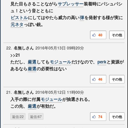
見た目もさることながら
サプレッサー
装着時にパシュパシ
ュ！という音とともに
ピストル
にしてはやたら威力の高い
弾
を発射する様が実に
元ネタ
っぽい銃。
40
その他
22.
2016年05月13日 09時20分
名無しさん
>>21
ただし、
厳選
しても
モジュール
だけなので、
perk
と資源が
あるなら
厳選
の必要性はない
46
その他
21.
2016年05月12日 11時00分
名無しさん
入手の際に付属
モジュール
が抽選される。
この先、
厳選
が有効だ。
返信:22
返信:67
74
その他