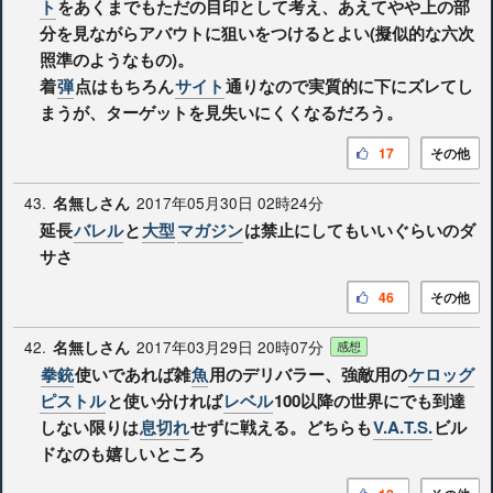
ト
をあくまでもただの目印として考え、あえてやや上の部
分を見ながらアバウトに狙いをつけるとよい(擬似的な六次
照準のようなもの)。
着
弾
点はもちろん
サイト
通りなので実質的に下にズレてし
まうが、ターゲットを見失いにくくなるだろう。
17
その他
43.
2017年05月30日 02時24分
名無しさん
延長
バレル
と
大型
マガジン
は禁止にしてもいいぐらいのダ
サさ
46
その他
42.
2017年03月29日 20時07分
名無しさん
感想
拳銃
使いであれば雑
魚
用のデリバラー、強敵用の
ケロッグ
ピストル
と使い分ければ
レベル
100以降の世界にでも到達
しない限りは
息切れ
せずに戦える。どちらも
V.A.T.S.
ビル
ドなのも嬉しいところ