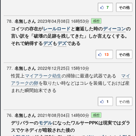
7
その他
78.
2023年04月08日 16時53分
名無しさん
感想
コイツの存在が
レールロード
と邂逅した時の
ディーコン
の
言い訳を「破壊の足跡を残してきた」しか言えなくする。
それで納得する
デズ
も
デズ
である
13
その他
77.
2022年12月25日 15時10分
名無しさん
性質上
マイアラーク幼生
の掃除に最適な武器である
マイ
アラークの卵
を取りたい時などはコレを装備しておけば産
まれた瞬間始末できる
1
その他
76.
2021年08月04日 14時00分
名無しさん
感想
デリバラーの
モデル
になったワルサーPPKは現実ではダラ
スでケネディが暗殺された後の