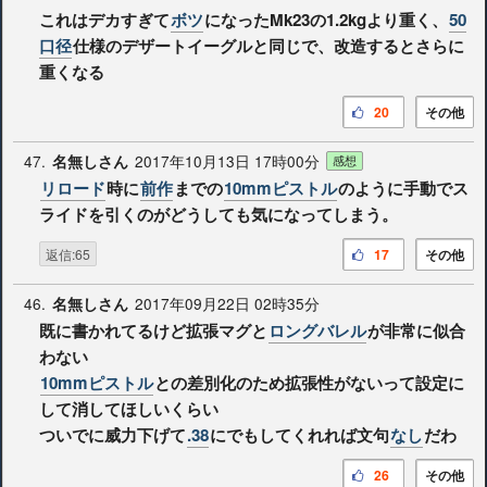
これはデカすぎて
ボツ
になったMk23の1.2kgより重く、
50
口径
仕様のデザートイーグルと同じで、改造するとさらに
重くなる
20
その他
47.
2017年10月13日 17時00分
名無しさん
感想
リロード
時に
前作
までの
10mmピストル
のように手動でス
ライドを引くのがどうしても気になってしまう。
返信:65
17
その他
46.
2017年09月22日 02時35分
名無しさん
既に書かれてるけど拡張マグと
ロングバレル
が非常に似合
わない
10mmピストル
との差別化のため拡張性がないって設定に
して消してほしいくらい
ついでに威力下げて
.38
にでもしてくれれば文句
なし
だわ
26
その他