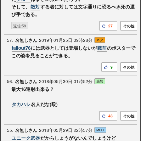
そして、
敵対
する者に対しては文字通りに恐るべき死の運
び手である。
返信:59
27
その他
57.
2019年01月25日 09時28分
名無しさん
ネタ
fallout76
には武器としては登場しないが
戦前
のポスターで
この姿を見ることができる。
9
その他
56.
2018年05月30日 01時52分
名無しさん
感想
最大16連射出来る？
タカハシ
名人だな(殴)
48
その他
55.
2018年05月29日 22時57分
名無しさん
MOD
ユニーク武器
だからしょうがないんでしょうけど