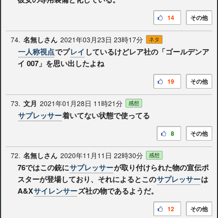
14
その他
74.
2021年03月23日 23時17分
名無しさん
ネタ
一人称視点
でプ
レイ
しているけどレア社の「ゴールデンア
イ 007」を思い出したよね
19
その他
73.
2021年01月28日 11時21分
文月
感想
サプレッサー
着いてない状態で使ってる
8
その他
72.
2020年11月11日 22時30分
名無しさん
感想
76ではこの銃に
サプレッサー
が取り付けられた物の宣伝ポ
スターが登場しており、それによるとこの
サプレッサー
は
A&X
サイレンサー
ズ社の物であるようだ。
12
その他