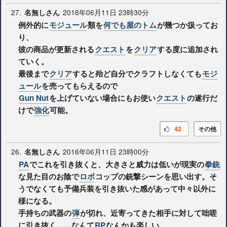
27.
2016年06月11日 23時30分
名無しさん
例外的に
モジュール
類を
何でも屋のトム
が幾つか扱ってお
り、
彼の商品が更新される
クエスト
を
クリア
する度に追加され
ていく。
最後まで
クリア
すると殆ど自分でクラフトしなくても
モジ
ュール
を売ってもらえるので
Gun Nut
を上げていない場合にもお使い
クエスト
の遂行だ
けで
強化
可能。
42
その他
26.
2016年06月11日 23時00分
名無しさん
PA
でこれを引き抜くと、大きさと威力は低いが現実の
拳銃
な見た目のお陰で
ロボ
コップの銃撃シーンを思い出す。そ
うでなくても予備兵装を引き抜いた感があって中々以外に
様になる。
手持ちの武器の
弾
が切れ、近寄ってきた相手に対して咄嗟
に引き抜く……なんて
RP
なんかも楽しい