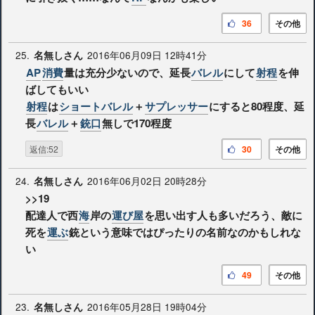
36
その他
25.
2016年06月09日 12時41分
名無しさん
AP
消費
量は充分少ないので、延長
バレル
にして
射程
を伸
ばしてもいい
射程
は
ショートバレル
＋
サプレッサー
にすると80程度、延
長
バレル
＋
銃口
無しで170程度
返信:52
30
その他
24.
2016年06月02日 20時28分
名無しさん
>>19
配達人で西
海
岸の
運び屋
を思い出す人も多いだろう、敵に
死を
運ぶ
銃という意味ではぴったりの名前なのかもしれな
い
49
その他
23.
2016年05月28日 19時04分
名無しさん