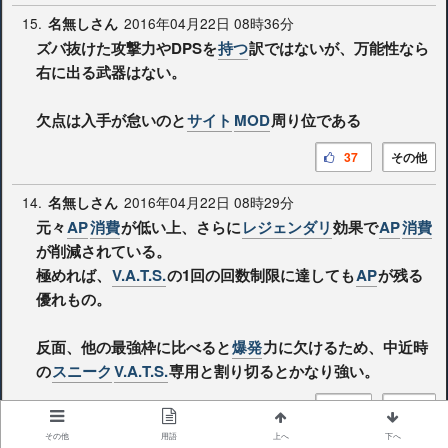
15.
2016年04月22日 08時36分
名無しさん
ズバ抜けた攻撃力やDPSを
持つ
訳ではないが、万能性なら
右に出る武器はない。
欠点は入手が怠いのと
サイト
MOD
周り位である
37
その他
14.
2016年04月22日 08時29分
名無しさん
元々
AP
消費
が低い上、さらに
レジェンダリ
効果で
AP
消費
が削減されている。
極めれば、
V.A.T.S.
の1回の回数制限に達しても
AP
が残る
優れもの。
反面、他の最強枠に比べると
爆発
力に欠けるため、中近時
の
スニーク
V.A.T.S.
専用と割り切るとかなり強い。
55
その他
その他
用語
上へ
下へ