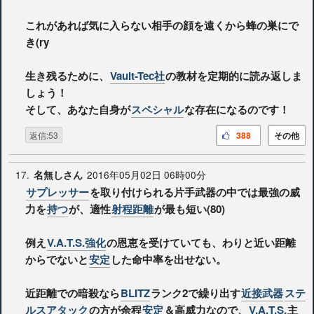
これがあれば気に入らない相手の顔を遠くから蜂の巣にで
き(ry
生き残るために、
Vault-Tec社
の教材を定期的に読み返しま
しょう！
そして、あなた自身が
スペシャル
な存在になるのです！
返信:53
388
その他
17.
2016年05月02日 06時00分
名無しさん
サプレッサー
を取り付けられる片手武器の中では最強の威
力を
持つ
が、適性
射程距離
が最も短い(80)
例え
V.A.T.S.強化
の恩恵を受けていても、わりと近い距離
からでないと
安定
した命中率を出せない。
近距離での暗殺なら
BLITZ
ランク2で繰り出す
近接武器
ステ
ルスアタック
の方が余程
安定
＆高威力なので、
V.A.T.S.
主