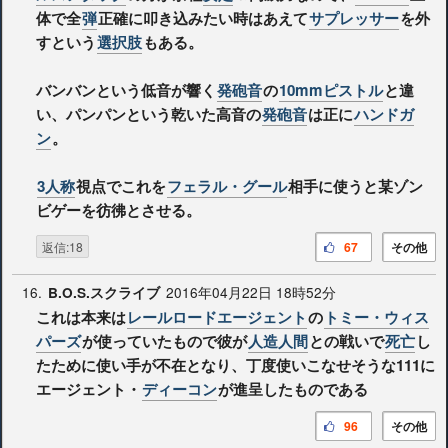
体で全
弾
正確に叩き込みたい時はあえて
サプレッサー
を外
すという
選択肢
もある。
バンバンという低音が響く
発砲音
の
10mmピストル
と違
い、パンパンという乾いた高音の
発砲音
は正に
ハンドガ
ン
。
3人称
視点でこれを
フェラル・グール
相手に使うと某ゾン
ビゲーを彷彿とさせる。
返信:18
67
その他
16.
2016年04月22日 18時52分
B.O.S.スクライブ
これは本来は
レールロードエージェント
の
トミー・ウィス
パーズ
が使っていたもので彼が
人造人間
との戦いで
死亡
し
たために使い手が不在となり、丁度使いこなせそうな111に
エージェント・
ディーコン
が進呈したものである
96
その他