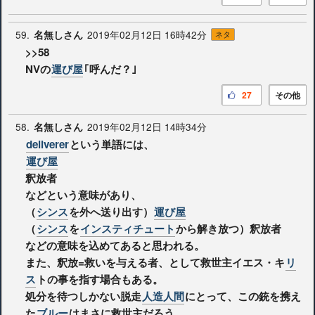
59.
2019年02月12日 16時42分
名無しさん
ネタ
>>58
NVの
運び屋
｢呼んだ？｣
27
その他
58.
2019年02月12日 14時34分
名無しさん
deliverer
という単語には、
運び屋
釈放者
などという意味があり、
（
シンス
を外へ送り出す）
運び屋
（
シンス
を
インスティチュート
から解き放つ）釈放者
などの意味を込めてあると思われる。
また、釈放=救いを与える者、として救世主イエス・キ
リ
ス
トの事を指す場合もある。
処分を待つしかない脱走
人造人間
にとって、この銃を携え
た
ブルー
はまさに救世主だろう。