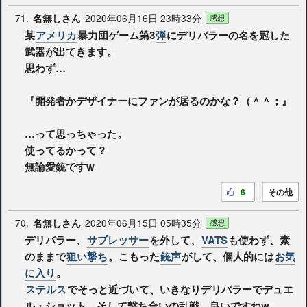
71.
2020年06月16日 23時33分
名無しさん
感想
某
アメリカ
暴力団ゲーム第3
弾
にデリバラーの名を冠した
武器が出てきます。
思わず…
『開発者かデザイナーにファンが居るのかな？（＾＾；』
…って思っちゃった。
使ってるかって？
無論愛銃ですw
6
その他
70.
2020年06月15日 05時35分
名無しさん
感想
デリバラー、
サプレッサー
を外して、
VATS
も使わず、素
のままで
狙い撃ち
。こもった
銃声
がして、個人的には
お気
に入り
。
ステルス
でそっと近づいて、いきなりデリバラーでデュエ
ル・ショット、そして撃ち合いの乱戦。良いですねw