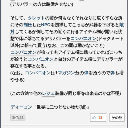
(デリバラーの方は装備させない)
そして、
タレット
の前か何もなくそれなりに広く平らな所
にその
制圧
した
NPC
を誘導してこっちが武器を下げると
敵
対
してくるが倒してその近くに行きアイテム欄が開いた状
態で床に落ちてるデリバラーを
コンパニオン
(ドックミート
以外)に拾って貰う(なお、この間は動かないこと)
コンパニオン
が拾ってもアイテム欄に残っていればこっち
が拾うと
コンパニオン
と自分のアイテム欄にデリバラーが
存在する事となる。
(なお、
コンパニオン
は1
マガジン
分の
弾
を拾うので
弾
も増
やせる)
(この方法で他の
レジェ
装備が同じ事を出来るのかは不明)
ディーコン
「世界に二つとない物だ(嘘)」
返信:63
12
その他