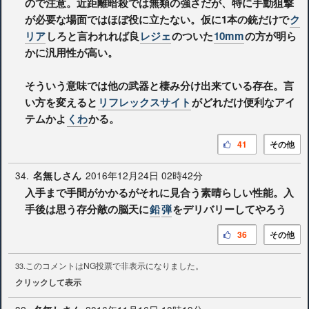
ので注意。近距離暗殺では無類の強さだが、特に手動狙撃
が必要な場面ではほぼ役に立たない。仮に1本の銃だけで
ク
リア
しろと言われれば良
レジェ
のついた
10mm
の方が明ら
かに汎用性が高い。
そういう意味では他の武器と棲み分け出来ている存在。言
い方を変えると
リフレックスサイト
がどれだけ便利なアイ
テムかよ
くわ
かる。
41
その他
34.
2016年12月24日 02時42分
名無しさん
入手まで手間がかかるがそれに見合う素晴らしい性能。入
手後は思う存分敵の脳天に
鉛
弾
をデリバリーしてやろう
36
その他
このコメントはNG投票で非表示になりました。
33.
クリックして表示