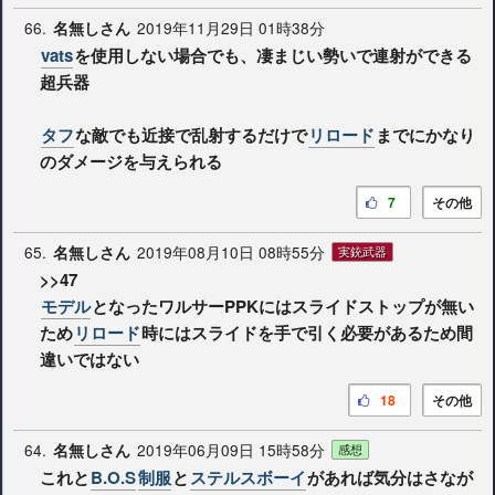
66.
2019年11月29日 01時38分
名無しさん
vats
を使用しない場合でも、凄まじい勢いで連射ができる
超兵器
タフ
な敵でも近接で乱射するだけで
リロード
までにかなり
のダメージを与えられる
7
その他
65.
2019年08月10日 08時55分
名無しさん
実銃武器
>>47
モデル
となったワルサーPPKにはスライドストップが無い
ため
リロード
時にはスライドを手で引く必要があるため間
違いではない
18
その他
64.
2019年06月09日 15時58分
名無しさん
感想
これと
B.O.S
制服
と
ステルスボーイ
があれば気分はさなが