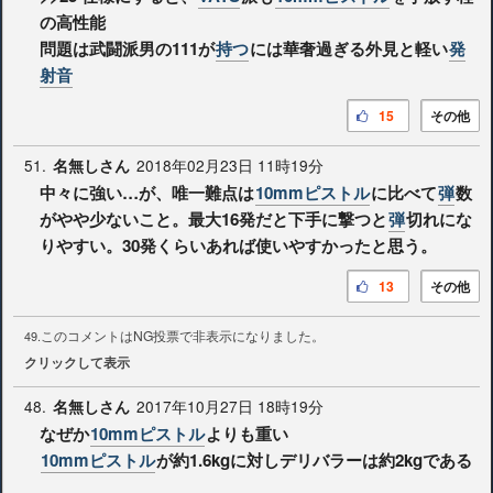
の高性能
問題は武闘派男の111が
持つ
には華奢過ぎる外見と軽い
発
射音
15
その他
51.
2018年02月23日 11時19分
名無しさん
中々に強い…が、唯一難点は
10mmピストル
に比べて
弾
数
がやや少ないこと。最大16発だと下手に撃つと
弾
切れにな
りやすい。30発くらいあれば使いやすかったと思う。
13
その他
このコメントはNG投票で非表示になりました。
49.
クリックして表示
48.
2017年10月27日 18時19分
名無しさん
なぜか
10mmピストル
よりも重い
10mmピストル
が約1.6kgに対しデリバラーは約2kgである