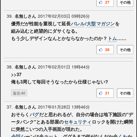
27
その他
39.
2017年02月03日 09時26分
名無しさん
優秀だが性能を重視して延長
バレル
/
大型
マガジン
を
組み込むと絶望的にダサくなる。
もう少しデザインなんとかならなかったのか？
トム
……
28
その他
38.
2017年02月01日 19時44分
名無しさん
>>37
俺も3周して毎回そうなったから仕様じゃない?
返信:40
21
その他
37.
2017年01月28日 13時46分
名無しさん
おそらく
バグ
だと思われるが、自分の場合は地下施設の"デ
ータバンク"とある部屋の
セキュリティ
ロックを開けた瞬間
に突然こいつの入手画面が現れた。
会話
シーンは全
カット
。ググるまで何がなんだか全
くわ
か