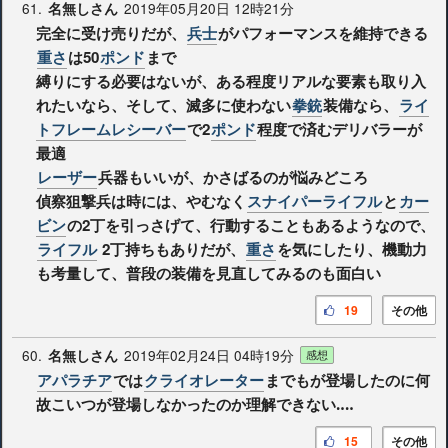
61.
2019年05月20日 12時21分
名無しさん
完全に受け売りだが、
兵士
がパフォーマンスを維持できる
重さ
は50
ポンド
まで
縛りにする必要はないが、ある程度リアルな要素も取り入
れたいなら、そして、滅多に使わない
拳銃
装備なら、
ライ
トフレームレシーバー
で2
ポンド
程度で済むデリバラーが
最適
レーザー
兵器もいいが、かさばるのが悩みどころ
偵察狙撃兵は時には、やむなく
スナイパーライフル
と
カー
ビン
の2丁を引っさげて、行動することもあるようなので、
ライフル
2丁持ちもありだが、
重さ
を気にしたり、機動力
も考量して、普段の装備を見直してみるのも面白い
19
その他
60.
2019年02月24日 04時19分
名無しさん
感想
アパラチア
では
クライオレーター
までもが登場したのに何
故こいつが登場しなかったのか理解できない‥‥
15
その他