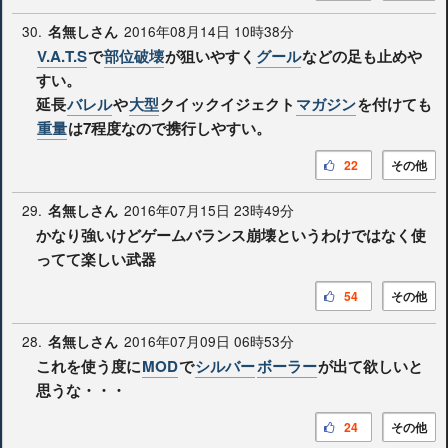
30.
2016年08月14日 10時38分
名無しさん
V.A.T.S
で
部位破壊
が狙いやすく
グール
などの足も止めや
すい。
延長
バレル
や
大型
クイックイジェクト
マガジン
を付けても
重量
は7程度なので携行しやすい。
22
その他
29.
2016年07月15日 23時49分
名無しさん
かなり強いけどゲームバランス崩壊というわけではなく使
ってて楽しい武器
54
その他
28.
2016年07月09日 06時53分
名無しさん
これを使う度に
MOD
で
シルバー
ボーラー
が出て欲しいと
思うな・・・
24
その他