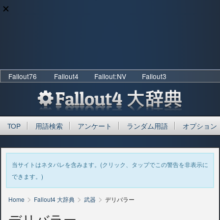
Fallout76
Fallout4
Fallout:NV
Fallout3
TOP
用語検索
アンケート
ランダム用語
オプション
当サイトはネタバレを含みます。(クリック、タップでこの警告を非表示に
できます。)
>
>
>
Home
Fallout4 大辞典
武器
デリバラー
デリバラー