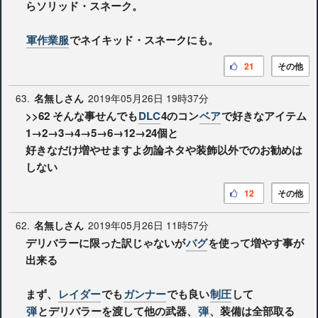
らソリッド・スネーク。
軍作業服
でネイキッド・スネークにも。
21
その他
63.
2019年05月26日 19時37分
名無しさん
>>62
そんな事せんでも
DLC
4のコン
ベア
で好きなアイテム
1→2→3→4→5→6→12→24個と
好きなだけ増やせますよ勿論ネタや装飾以外でのお勧めは
しない
12
その他
62.
2019年05月26日 11時57分
名無しさん
デリバラーに限った訳じゃないが
バグ
を使って増やす事が
出来る
まず、
レイダー
でも
ガンナー
でも良い
制圧
して
弾
とデリバラーを渡して他の武器、
弾
、装備は全部取る