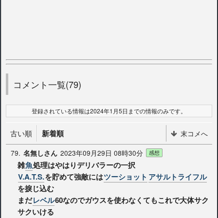
コメント一覧(79)
登録されている情報は2024年1月5日までの情報のみです。
古い順
新着順
末コメへ
79.
2023年09月29日 08時30分
名無しさん
感想
雑
魚
処理はやはりデリバラーの一択
V.A.T.S.
を貯めて強敵には
ツーショット
アサルトライフル
を捩じ込む
まだ
レベル
60なのでガウスを使わなくてもこれで大体サク
サクいける