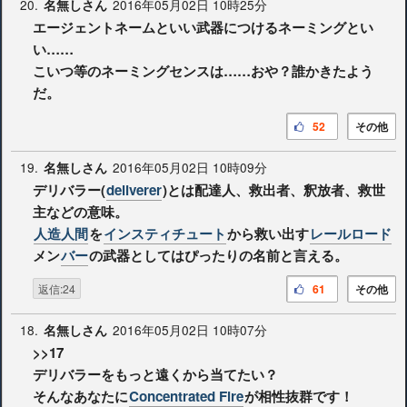
20.
2016年05月02日 10時25分
名無しさん
エージェントネームといい武器につけるネーミングとい
い……
こいつ等のネーミングセンスは……おや？誰かきたよう
だ。
52
その他
19.
2016年05月02日 10時09分
名無しさん
デリバラー(
deliverer
)とは配達人、救出者、釈放者、救世
主などの意味。
人造人間
を
インスティチュート
から救い出す
レールロード
メン
バー
の武器としてはぴったりの名前と言える。
返信:24
61
その他
18.
2016年05月02日 10時07分
名無しさん
>>17
デリバラーをもっと遠くから当てたい？
そんなあなたに
Concentrated Fire
が相性抜群です！