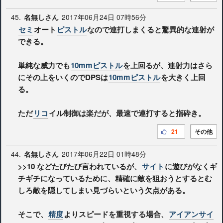
45.
2017年06月24日 07時56分
名無しさん
セミ
オート
ピストル
なので連打しまくると驚異的な連射が
できる。
単純な威力でも
10mmピストル
を上回るが、連射力はさら
にその上をいくのでDPSは
10mmピストル
を大きく上回
る。
ただ
リコ
イル制御は楽だが、最速で連打すると指砕き。
21
その他
44.
2017年06月22日 01時48分
名無しさん
>>10
などたびたび言われているが、
サイト
に遊びがなくギ
チギチになっているために、精確に敵を狙おうとするとむ
しろ敵を隠してしまい見づらいという欠点がある。
そこで、
精度
よりスピードを重視する場合、
アイアンサイ