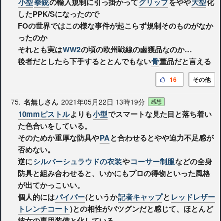
小型
拳銃
の輸入規制に引っ掛かって
グリップ
をやや
大型
化
したPPK/Sになったので
FOの世界ではこの様な事件が起こらず規制そのものがなか
ったのか
それとも実は
WW2
の頃の欧州戦線の鹵獲品なのか…
後者だとしたら下手するととんでもない
骨
董品だと言える
16
その他
75.
2021年05月22日 13時19分
名無しさん
感想
10mmピストル
よりも
小型
でスマートな見た目と落ち着い
た色合いをしている。
そのためか重厚な防具や
PA
と合わせるとやや迫力不足感が
否めない。
逆に
シルバーシュラウドの衣装
や
コーサー制服
などの全身
防具と組み合わせると、いかにもプロの得物といった風格
が出てかっこいい。
個人的には
パイパー
(というか
記者キャップ
と
レッドレザー
トレンチコート
)との相性がバツグンだと感じて、ほとんど
彼女の専用装備と化している。