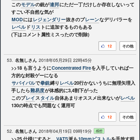
この
モデル
の銃が
連邦
にただ一丁だけしか存在しないって
すごい不自然な気が
MOD
には
レジェンダリー
抜きのプ
レーン
なデリバラーを
レベル
ド
リス
トに追加するものもある
(下はコメント属性ミスったので削除)
12
その他
53.
2018年05月29日 22時45分
名無しさん
>>18
も言うように
Concentrated Fire
を入手していれば一
方的な封殺ゲーになる
サバイバル
で
拳銃
縛り
レベル
20行かないうちに無理矢理入
手したら
難易度
が体感的に3,4割下がった
このプ
レイ
ス
タイル
自体あまりオススメ出来ないが
レベル
130の時点でも問題なく運用可
12
その他
52.
2018年04月19日 09時19分
名無しさん
感想
>>25
仕様にすると、
VATS
派も
10mmピストル
を手放す程