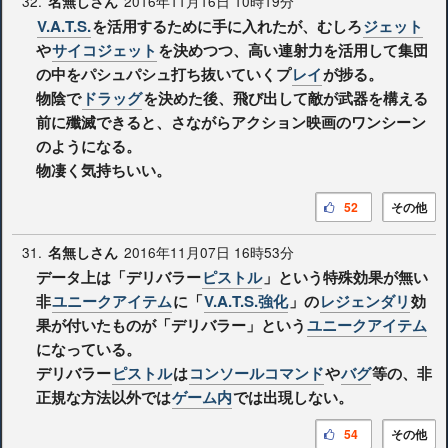
32.
2016年11月16日 10時19分
名無しさん
V.A.T.S.
を活用するために手に入れたが、むしろ
ジェット
や
サイコジェット
を決めつつ、高い連射力を活用して集団
の中をパシュパシュ打ち抜いていくプ
レイ
が捗る。
物陰で
ドラッグ
を決めた後、飛び出して敵が武器を構える
前に殲滅できると、さながらアクション映画のワンシーン
のようになる。
物凄く気持ちいい。
52
その他
31.
2016年11月07日 16時53分
名無しさん
データ上は「デリバラー
ピストル
」という特殊効果が無い
非
ユニークアイテム
に「
V.A.T.S.強化
」の
レジェンダリ
効
果が付いたものが「デリバラー」という
ユニークアイテム
になっている。
デリバラー
ピストル
は
コンソールコマンド
や
バグ
等の、非
正規な方法以外では
ゲーム内
では出現しない。
54
その他