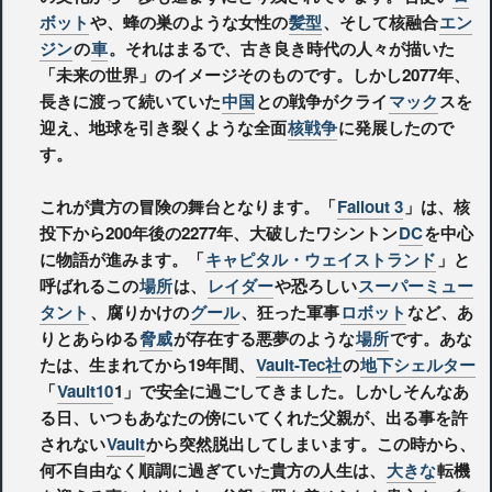
ボット
や、蜂の巣のような女性の
髪型
、そして核融合
エン
ジン
の
車
。それはまるで、古き良き時代の人々が描いた
「未来の世界」のイメージそのものです。しかし2077年、
長きに渡って続いていた
中国
との戦争がクライ
マック
スを
迎え、地球を引き裂くような全面
核戦争
に発展したので
す。
これが貴方の冒険の舞台となります。「
Fallout 3
」は、核
投下から200年後の2277年、大破したワシントン
DC
を中心
に物語が進みます。「
キャピタル・ウェイストランド
」と
呼ばれるこの
場所
は、
レイダー
や恐ろしい
スーパーミュー
タント
、腐りかけの
グール
、狂った軍事
ロボット
など、あ
りとあらゆる
脅威
が存在する悪夢のような
場所
です。あな
たは、生まれてから19年間、
Vault-Tec社
の
地下シェルター
「
Vault10
1」で安全に過ごしてきました。しかしそんなあ
る日、いつもあなたの傍にいてくれた父親が、出る事を許
されない
Vault
から突然脱出してしまいます。この時から、
何不自由なく順調に過ぎていた貴方の人生は、
大きな
転機