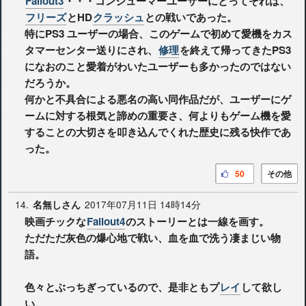
Fallout3
・・・コンシューマーユーザーにとってそれは、
フリーズ
とHD
クラッシュ
との戦いであった。
特にPS3 ユーザーの場合、このゲームで初めて愛機をカス
タマーセンター送りにされ、
修理
を終えて帰ってきたPS3
になおのこと愛着がわいたユーザーも多かったのではない
だろうか。
何かと不具合による悪名の高い同作品だが、ユーザーにゲ
ームに対する根気と諦めの重要さ、何よりもゲーム機を愛
することの大切さを叩き込んでくれた歴史に残る快作であ
った。
50
その他
14.
2017年07月11日 14時14分
名無しさん
映画チックな
Fallout4
のストーリーとは一線を画す。
ただただ灰色の爆心地で戦い、血を血で洗う凄まじい物
語。
色々とぶっちぎっているので、是非ともプ
レイ
して欲し
い。