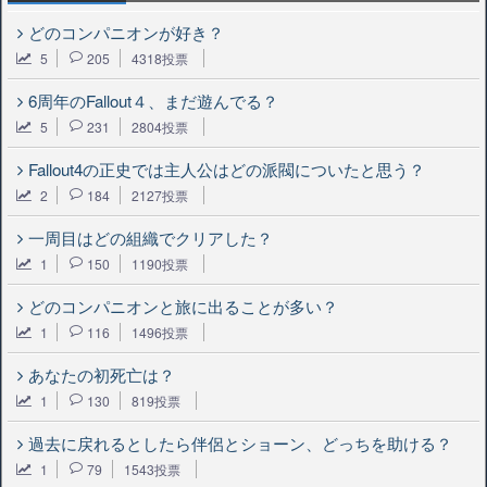
どのコンパニオンが好き？
5
205
4318投票
6周年のFallout４、まだ遊んでる？
5
231
2804投票
Fallout4の正史では主人公はどの派閥についたと思う？
2
184
2127投票
一周目はどの組織でクリアした？
1
150
1190投票
どのコンパニオンと旅に出ることが多い？
1
116
1496投票
あなたの初死亡は？
1
130
819投票
過去に戻れるとしたら伴侶とショーン、どっちを助ける？
1
79
1543投票