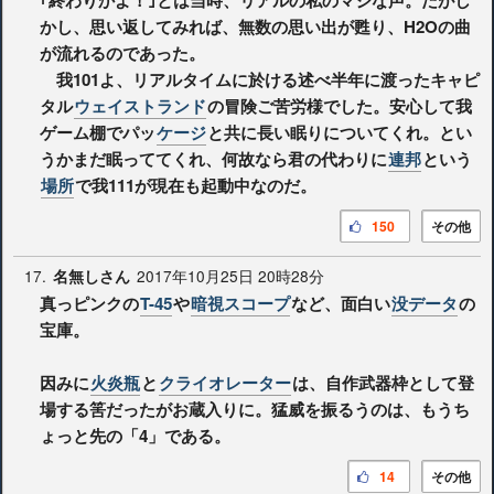
かし、思い返してみれば、無数の思い出が甦り、H2Oの曲
が流れるのであった。
我101よ、リアルタイムに於ける述べ半年に渡ったキャピ
タル
ウェイストランド
の冒険ご苦労様でした。安心して我
ゲーム棚でパッ
ケージ
と共に長い眠りについてくれ。とい
うかまだ眠っててくれ、何故なら君の代わりに
連邦
という
場所
で我111が現在も起動中なのだ。
150
その他
17.
2017年10月25日 20時28分
名無しさん
真っピンクの
T-45
や
暗視スコープ
など、面白い
没データ
の
宝庫。
因みに
火炎瓶
と
クライオレーター
は、自作武器枠として登
場する筈だったがお蔵入りに。猛威を振るうのは、もうち
ょっと先の「4」である。
14
その他