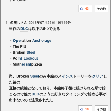
43
その他
4.
2016年07月29日 19時49分
名無しさん
当作の
DLC
は以下の5つである
・
Op
er
ation
Anchorage
・The Pitt
・Broken
Steel
・Po
int
Lookout
・Moth
er
shi
p Zeta
尚、Broken
Steel
のみ本編のメ
インス
トーリーを
クリア
し
た後の
直接の続編となっており、本編終了後に続けられる形で始
まるので他の
DLC
のように好きなタイミングで始める事が
出来ないので注意されたし
19
その他