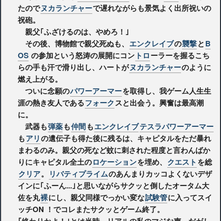
たので
ヌカランチャー
で遅れながらも景気よく出所祝いの
祝砲。
親父｢ふざけるのは、やめろ！｣
その後、博物館で親父死ぬも、
エンクレイブ
の
襲撃
と
B
OS
の参加という怒涛の展開にコン
トロ
ーラーを握るこち
らの手も汗で滑り出し、ハートが
ヌカランチャー
のように
燃え上がる。
ついに念願の
パワーアーマー
を取得し、我ゲーム人生生
涯の熱き友人である
フォーク
スと出会う。興奮は最高潮
に。
武器も
弾薬
も
仲間
も
エンクレイブ
テスラパワーアーマー
も
アリ
の遺伝子も得た後に残るは、キャピタルをただ暴れ
まわるのみ。親父の死など蚊に刺された程度と言わんばか
りにキャピタル全土の
ロケーション
を埋め、
クエスト
を総
クリア
。
リバティプライム
のあんまりカッコよくないデザ
インに｢ふーん...｣と思いながらサクッと倒したオータム大
佐を丸
裸
にし、親父同様でっかい変な
試験管
に入ってスイ
ッチON ！でコレまたサクッとゲーム終了。
｢終わりかよ！｣とは当時、リアルの私のマジな声。だがし