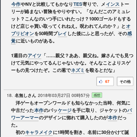
今作
やNVと比較してもかなり
TES
寄りで、メ
インス
トー
リーが絡まない冒険をやりやすい。「なんだこのアミュレ
ット？こんなのいつ手にいれたっけ？1000ゴールドもする
けど店じゃ買い取ってくれねえ。呪われてんのか？」と
オ
ブリビオン
を50時間プ
レイ
した後にふと思ったが、その
感
覚
に近いものがある。
1週目の
アイツ
「……親父？ああ、親父ね。嫁さんでも見つ
けて元気にやってるんじゃないかな。そんなことよりスゲ
ーもの見つけたぞ。この葱で
ネズミ
を殴るとだな」
67
その他
18.
2018年03月27日 00時57分
名無しさん
感想
洋ゲーもオープンワールドも知らなかった当時、何気に
中古だった
本作
のパッ
ケージ
を手に取り、ジャケットの
パ
ワーアーマー
のデザインに惚れて購入したのが
本作
だっ
た。
初の
キャラメイク
に1時間を割き、名前に30分かけて誕