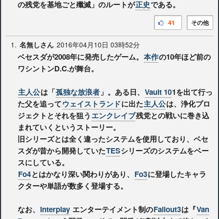
の残党を基地ごと殲滅」のルートが
正史
である。
41
その他
1.
2016年04月10日 03時52分
名無しさん
ベセスダが2008年に発売したゲーム。
本作
の10年ほど前の
ワシントンD.C.が舞台。
主人公
は「
孤独な放浪者
」。ある日、
Vault 10
1を出て行っ
た父を追って
ウェイストランド
に出た
主人公
は、浄化プロ
ジェクトとそれを狙う
エンクレイブ
残党との戦いに巻き込
まれていくというストーリー。
旧シリーズとは全く違ったシステムを使用しており、ベセ
スダが昔から開発していた
TES
シリーズのシステムをベー
スにしている。
Fo4
とはかなり深い関わりがあり、
Fo3
に登場したキャラ
クターや単語が数多く登場する。
なお、
Interplay
エンターテイメント制の
Fallout3
は『
Van