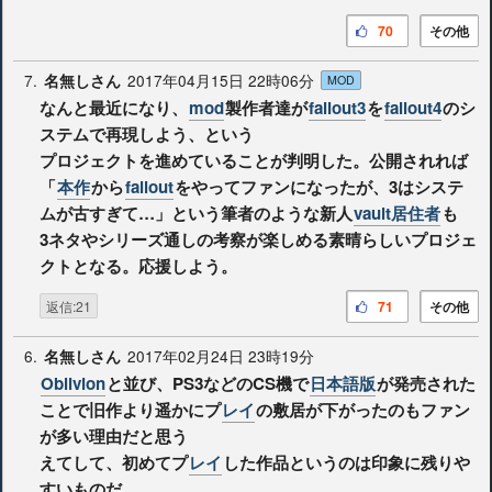
70
その他
7.
2017年04月15日 22時06分
名無しさん
MOD
なんと最近になり、
mod
製作者達が
fallout3
を
fallout4
のシ
ステムで再現しよう、という
プロジェクトを進めていることが判明した。公開されれば
「
本作
から
fallout
をやってファンになったが、3はシステ
ムが古すぎて…」という筆者のような新人
vault居住者
も
3ネタやシリーズ通しの考察が楽しめる素晴らしいプロジェ
クトとなる。応援しよう。
返信:21
71
その他
6.
2017年02月24日 23時19分
名無しさん
Oblivion
と並び、PS3などのCS機で
日本語版
が発売された
ことで旧作より遥かにプ
レイ
の敷居が下がったのもファン
が多い理由だと思う
えてして、初めてプ
レイ
した作品というのは印象に残りや
すいものだ