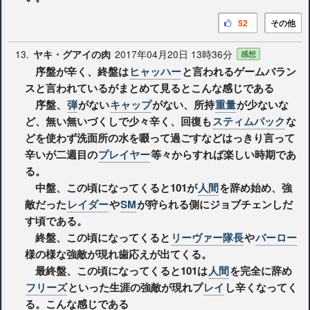
52
その他
13.
2017年04月20日 13時36分
ヤキ・グアイの肉
感想
序盤が辛く、終盤は
ヒャッハー
と言われるゲームバラン
スと言われているがまとめて見るとこんな感じである
序盤、
弾
がない
キャップ
がない、所持
重量
が少ないな
ど、無い無いづくしで少々辛く、回復も
スティムパック
な
どを使わず洗面所の水を啜って過ごすなどはっきり言って
辛いが二週目の
プレイヤー
等々からすれば楽しい時期であ
る。
中盤、この頃になってくると101が
人間
を辞め始め、強
敵だった
レイダー
や
SM
が狩られる側にジョブチェンしだ
す頃である。
終盤、この頃になってくると
リーヴァー隊長
や
バーロー
様の様な強敵が現れ歯応えが出てくる。
最終盤、この頃になってくると101は
人間
を完全に辞め
フリーズ
といった生涯の強敵が現れプ
レイ
し辛くなってく
る。こんな感じである