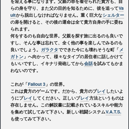
を迎える事になります。父親の罪を着せられた貴方も、自
らの身を守り、また父の目的を知るために、彼を追って
Va
ult
から脱出しなければなりません。重く巨大な
シェルター
の扉を開けると、その後の運命は全て貴方自身の手に委ね
られます。
何をするのも自由な世界。父親を探す旅に出るのも良いで
すし、そんな事は忘れて、全く他の事を楽しんでみるのも
良いでしょう。
ガラクタ
でできた今にも壊れそうな町「
メ
ガトン
」へ向かって、様々なタイプの居住者に話しかけて
もいいですし、イキナリ発砲してから
会話
を試みてもかま
わないのです。
これが「
Fallout 3
」の世界。
これは貴方のゲームです。だから、貴方のプ
レイ
したいよ
うにプ
レイ
してください。正しいプ
レイ
方法というものは
存在しません。この解説書に記載されているスキルや能力
を集めて試してみて下さい。新しい戦闘システム
V.A.T.S.
も使ってみて下さい。