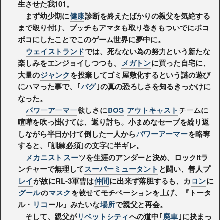
生させた我101。
まず幼少期に
健康
診断を終えたばかりの親父を気絶する
まで殴り付け、ブッチもアマタも取り巻きもついでにボコ
ボコにしたことでこのゲーム世界に夢中に。
ウェイストランド
では、死なない為の努力という新たな
楽しみをエンジョイしつつも、
メガトン
に買った自宅に、
大量の
ジャンク
を投棄してゴミ屋敷化するという謎の遊び
にハマった事で、｢
バグ
｣の真の恐ろしさを知るきっかけに
なった。
パワーアーマー
欲しさに
BOS
アウトキャスト
チームに
喧嘩を吹っ掛けては、返り討ち。小まめなセーブを繰り返
しながら半日かけて倒した一人から
パワーアーマー
を略奪
すると、｢訓練必須｣の文字に半ギレ。
メカニスト
スー
ツを生涯のアンダーと決め、ロックitラ
ンチャーで無理して
スーパーミュータント
と闘い、善人プ
レイ
が故にRL-3軍曹は
仲間
に出来ず落胆するも、カ
ロン
に
グール
の
マスク
を被せてモチベーションを上げ、『トータ
ル・
リコ
ール』みたいな
場所
で親父と再会。
そして、親父が
リベットシティ
への道中｢
廃車
｣に挟まっ