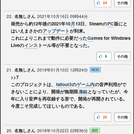
24
その他
22.
2021年10月16日 09時44分
名無しさん
発売から約12年後の2021年10
月
13日、Steamの
PC
版にと
はいえまさかの
アップデート
が到来。
これによりこれまで動作に必要だった
Ga
mes for Windows
Liveの
インス
トール等が不要となった。
9
その他
21.
2019年01月10日 12時24分
名無しさん
MOD
>>7
このプロジェクトは、
fallout3
の
ゲーム内
の音声利用がで
きないことにより、開発が無期限
凍結
となっていたが、今
年に入り音声を再収録する形で、開発が再開されている。
今度こそ完成してほしいものである。
25
その他
20.
2018年10月22日 22時36分
名無しさん
感想