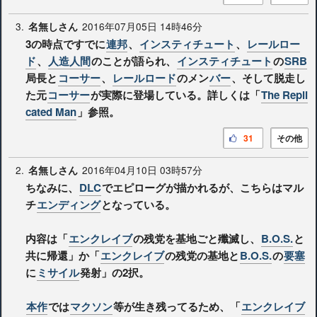
3.
2016年07月05日 14時46分
名無しさん
3の時点ですでに
連邦
、
インスティチュート
、
レールロー
ド
、
人造人間
のことが語られ、
インスティチュート
の
SRB
局長と
コーサー
、
レールロード
のメン
バー
、そして脱走し
た元
コーサー
が実際に登場している。詳しくは「
The Repli
cated Man
」参照。
31
その他
2.
2016年04月10日 03時57分
名無しさん
ちなみに、
DLC
でエピローグが描かれるが、こちらはマル
チ
エンディング
となっている。
内容は「
エンクレイブ
の残党を基地ごと殲滅し、
B.O.S.
と
共に帰還」か「
エンクレイブ
の残党の基地と
B.O.S.
の
要塞
に
ミサイル
発射」の2択。
本作
では
マクソン
等が生き残ってるため、「
エンクレイブ