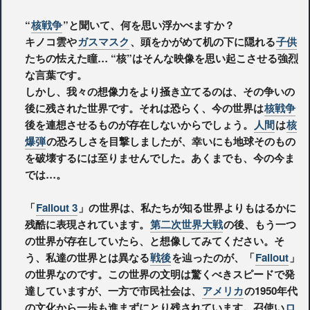
“
核戦争
”と聞いて、何を思い浮かべますか？
キノコ雲や
ガスマスク
、頭をかがめて机の下に隠れる
子供
たちの怯えた瞳… “核”はそんな映像を思い起こさせる強烈
な言葉です。
しかし、我々の想像力をより掻き立てるのは、その争いの
後に残された世界です。それは恐らく、今の世界は
核戦争
後を連想させるものが存在しないからでしょう。
人間
は
核
爆弾
の恐ろしさを目撃しましたが、幸いにも地球そのもの
を破壊するには至りませんでした。あくまでも、今の今ま
では…。
「
Fallout 3
」の世界は、私たちが知る世界よりもはるかに
残酷に表現されています。
第二次世界大戦
の後、もう一つ
の世界が存在していたら、と想像してみてください。そ
う、私達の世界とは異なる
戦後
を辿ったのが、「
Fallout
」
の世界なのです。この世界の文明は驚くべきスピードで発
達していますが、一方で市民社会は、
アメリカ
の1950年代
の文化から一歩も進まずにとり残されています。召使い
ロ