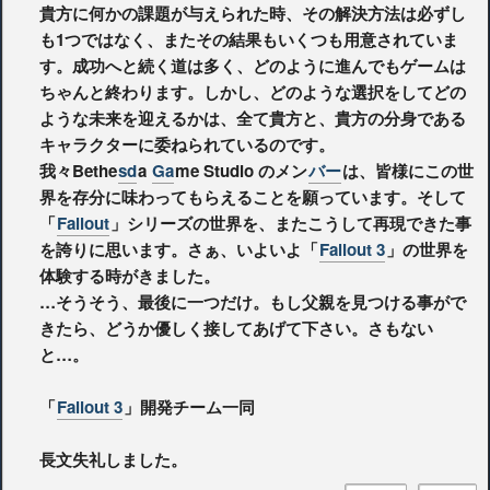
貴方に何かの課題が与えられた時、その解決方法は必ずし
も1つではなく、またその結果もいくつも用意されていま
す。成功へと続く道は多く、どのように進んでもゲームは
ちゃんと終わります。しかし、どのような選択をしてどの
ような未来を迎えるかは、全て貴方と、貴方の分身である
キャラクターに委ねられているのです。
我々Bethe
sd
a
Ga
me Studio のメン
バー
は、皆様にこの世
界を存分に味わってもらえることを願っています。そして
「
Fallout
」シリーズの世界を、またこうして再現できた事
を誇りに思います。さぁ、いよいよ「
Fallout 3
」の世界を
体験する時がきました。
…そうそう、最後に一つだけ。もし父親を見つける事がで
きたら、どうか優しく接してあげて下さい。さもない
と…。
「
Fallout 3
」開発チーム一同
長文失礼しました。