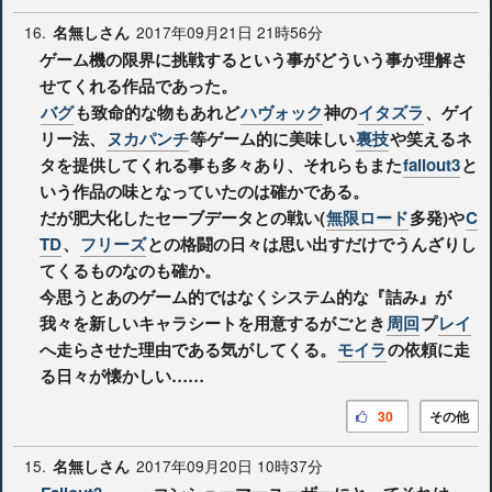
16.
2017年09月21日 21時56分
名無しさん
ゲーム機の限界に挑戦するという事がどういう事か理解さ
せてくれる作品であった。
バグ
も致命的な物もあれど
ハヴォック
神の
イタズラ
、ゲイ
リー法、
ヌカパンチ
等ゲーム的に美味しい
裏技
や笑えるネ
タを提供してくれる事も多々あり、それらもまた
fallout3
と
いう作品の味となっていたのは確かである。
だが肥大化したセーブデータとの戦い(
無限ロード
多発)や
C
TD
、
フリーズ
との格闘の日々は思い出すだけでうんざりし
てくるものなのも確か。
今思うとあのゲーム的ではなくシステム的な『詰み』が
我々を新しいキャラシートを用意するがごとき
周回
プ
レイ
へ走らさせた理由である気がしてくる。
モイラ
の依頼に走
る日々が懐かしい……
30
その他
15.
2017年09月20日 10時37分
名無しさん