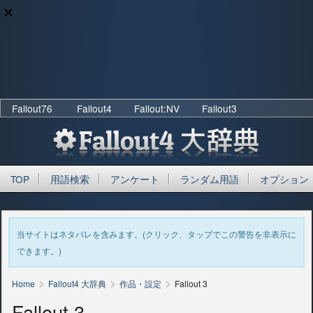
Fallout76
Fallout4
Fallout:NV
Fallout3
TOP
用語検索
アンケート
ランダム用語
オプション
当サイトはネタバレを含みます。(クリック、タップでこの警告を非表示に
できます。)
>
>
>
Home
Fallout4 大辞典
作品・設定
Fallout 3
Fallout 3