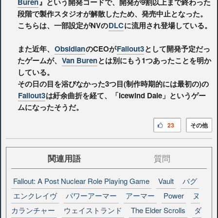
Buren
』という開発コードで、開発が9割以上まで終わった
段階で製作スタジオが解散したため、発売中止となった。
こちらは、一部設定がNVの
DLC
に流用され登場している。
また近年、
Obsidian
のCEOが
Fallout3
として開発予定だっ
たゲームが、
Van Buren
とは別にもう1つあったことを明か
している。
その日の目を浴びなかった3つ目(制作時期的には最初の)の
Fallout3
は紆余曲折を経て、「Icewind Dale」というゲー
ムになったそうだ。
23
その他
関連用語
質問
Fallout: A Post Nuclear Role Playing Game
Vault
バグ
エンクレイヴ
パワーアーマー
アーマー
Power
ヌ
カランチャー
ウェイストランド
The Elder Scrolls
ダ