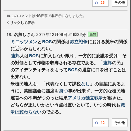
25
その他
このコメントはNG投票で非表示になりました。
19.
クリックして表示
18.
2017年12月09日 21時32分
名無しさん
感想
ミニッツメン
と
BOS
の関係は
独立戦争
における英米の関係
に近いかもしれない。
連邦
人は
BOS
に加入しない限り、一方的に庇護を受け、そ
の対価として作物を収奪される存在である。「
連邦
の民」
のアイデンティティをもって
BOS
の運営に口を出すことは
出来ない。
米植民地人も、「代表なくして課税
なし
」の言葉にあるよ
うに、英国議会に議席を
持つ
事が出来ず、一方的な植民地
運営への不満がつのった結果
アメリカ独立戦争
が起きた。
どちらが正しいかという点は置いといて、いつの時代も
戦
争は変わらない
のである。
42
その他