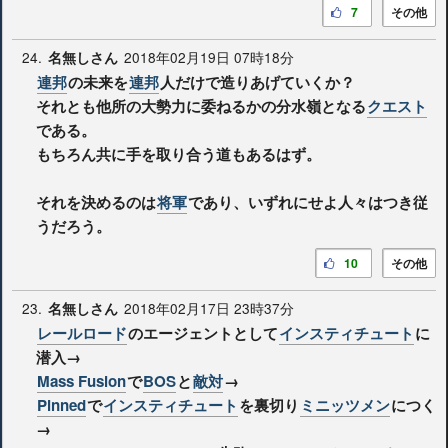
7
その他
24.
2018年02月19日 07時18分
名無しさん
連邦
の未来を
連邦
人だけで造りあげていくか？
それとも他所の大勢力に委ねるかの分水嶺となる
クエスト
である。
もちろん共に手を取り合う道もあるはず。
それを決めるのは
将軍
であり、いずれにせよ人々はつき従
うだろう。
10
その他
23.
2018年02月17日 23時37分
名無しさん
レールロード
のエージェントとして
インスティチュート
に
潜入→
Mass Fusion
で
BOS
と
敵対
→
Pinned
で
インスティチュート
を裏切り
ミニッツメン
につく
→