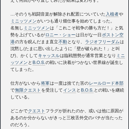
…そのうち戦闘音楽が解除され配置についていた
入植者
や
ミニッツメン
がいつも通り畑仕事を始めてしまった。
名無し
ミニッツメン
は「これこそ戦争の勝ち方だ！」と気
勢を上げているが
ロニー・ショー
は日がな一日
ボストン空
港
の方を睨んだまま直立
不動
となり、
ラジオフリーダム
は
沈黙し(たまに思い出したように「壁が破られた！」と叫
び)、かくして
キャッスル
は臨戦態勢が通常営業となり
ミニ
ッツメン
と
B.O.S.
の戦いに決着がつかない世界線が誕生し
てしまった。
仕方がないから
将軍
は一度は捨てた筈の
レールロード本部
で
無限クエスト
を受注して
インス
と
B.O.S.
との戦いを継続
している。
どこかで
クエスト
フラグが折れたのか、或いは他に原因が
あるのか分からないがきっと三枚舌外交のバチが当たった
のだろう。