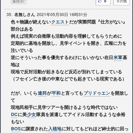
返信:37
0
その他
35.
2021年05月30日 16時31分
名無しさん
色々物議が絶えない
クエスト
だが実際問題『仕方がない』
部分はある
例えば現実の自衛隊も活動内容を理解してもらうために
定期的に基地を開放し、見学イベントを開き、広報に力を
注いでいる
逆にそういった事を優先するわけにもいかない在日
米軍
基
地は
現地で反対活動が起きるなど反応が別れてしまっている
（フセイン亡き後の中東などでも起きている現実である）
だが、いくら
連邦
が
平和
と言っても
プリドゥエン
を開放し
て
現地民相手に見学ツアーを開けるような時代ではない
DC
に美
少女
隊員を派遣してアイドル活動するような余裕
もない
BOS
に譲渡された
入植地
に対してもどれほど紳士的に回っ