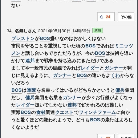
ない
24
その他
34.
2021年05月30日 14時56分
名無しさん
感想
プレストン
が
BOS
嫌いなのはおかしくはない
市民を守ることを重視していた頃の
BOS
であれば
ミニッツ
メン
と話し合いもできただろうが、今の
BOS
は技術を追い
かけて
連邦
まで戦争を持ち込みにきただけである
ましてや一般市民の目線でみれば
レイダー
と
ガンナー
が同
じに見えるように、
ガンナー
と
BOS
の違いもよ
くわ
からな
いだろう
BOS
は
軍隊
を名乗ってはいるがどちらかというと
傭兵
集団
だし、
傭兵
集団を名乗る
ガンナー
が少々お行儀がよくなっ
た
レイダー
扱いでしかない
連邦
で好かれるのは難しい
実際
BOS
の
食材
調達
クエスト
で
フィンチファーム
に向か
うと驚くほどの嫌われようで、どうも
BOS
の素行はよろし
くないようだ