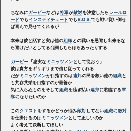
ちなみに
ガービー
などは
将軍
が
敵対
を決意したら
レールロ
ード
でも
インスティチュート
でも
B.O.S.
でも戦い従い倒せ
ば喜んで見せてくれるが
本来は彼と話すと実は他の
組織
との戦いを忌避し出来るな
ら避けたいとしてる台詞もちらほらあったりする
ガービー
「忠実な
ミニッツメン
として従おう」
彼は貴方をギリギリまで信じ従ってくれる
だが
ミニッツメン
が目指すのは
連邦
の民を救い他の
組織
と
も共存共栄を目指すのが最善か
気に入らぬものをそして
組織
を薙ぎ払い
連邦
に君臨する
軍
隊
になりたいのか
この
クエスト
をするかどうか悩み
敵対
してない
組織
に
敵対
を仕掛けるのは
ミニッツメン
として正しいのか
よく考えて決断してほしい