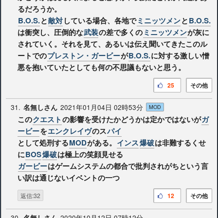
るだろうか。
B.O.S.
と
敵対
している場合、各地で
ミニッツメン
と
B.O.S.
は衝突し、圧倒的な
武装
の差で多くの
ミニッツメン
が灰に
されていく。それを見て、あるいは伝え聞いてきたこのル
ートでの
プレストン・ガービー
が
B.O.S.
に対する激しい憎
悪を抱いていたとしても何の不思議もないと思う。
25
その他
31.
2021年01月04日 02時53分
名無しさん
MOD
この
クエスト
の影響を受けたかどうかは定かではないが
ガ
ービー
を
エンクレイヴ
のス
パイ
として処刑する
MOD
がある。
インス
爆破
は非難するくせ
に
BOS
爆破
は極上の笑顔見せる
ガービー
はゲームシステムの都合で批判されがちという言
い訳は通じないイベントの一つ
返信:32
12
その他
30.
2020年10月12日 07時12分
名無しさん