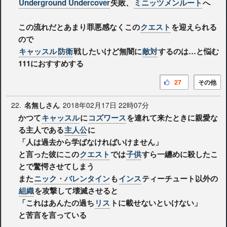
Underground Undercover
失敗、
ミニッツメンルート
へ
この流れだとあまり罪悪感なくこの
クエスト
を迎えられる
ので
キャッスル
防衛
戦したいけど無闇に
敵対
するのは…と悩む
111におすすめする
27
その他
22.
2018年02月17日 22時07分
名無しさん
かつて
キャッスル
に
コズワース
を連れて来たときに親愛な
る主人である
主人公
に
「人は過去から学ばなければいけません」
と言った彼にこの
クエスト
では
子供
すら一纏めに殺したこ
とで驚愕させてしまう
また
ニック・バレンタイン
も
インス
ティーチュート以外の
組織
を攻撃して壊滅させると
「これはあんたの過ち
リス
トに載せないといけない」
と苦言を言っている