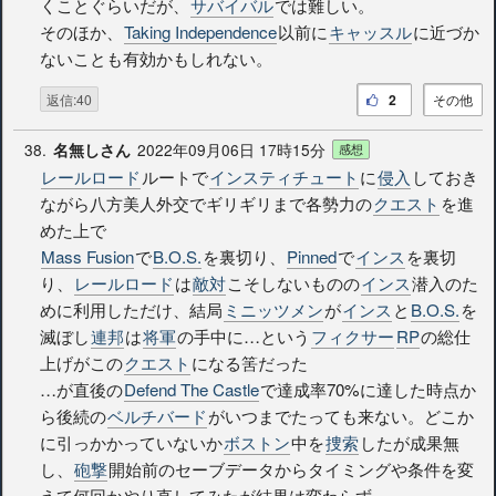
くことぐらいだが、
サバイバル
では難しい。
そのほか、
Taking Independence
以前に
キャッスル
に近づか
ないことも有効かもしれない。
返信:40
2
その他
38.
2022年09月06日 17時15分
名無しさん
感想
レールロード
ルートで
インスティチュート
に
侵入
しておき
ながら八方美人外交でギリギリまで各勢力の
クエスト
を進
めた上で
Mass Fusion
で
B.O.S.
を裏切り、
Pinned
で
インス
を裏切
り、
レールロード
は
敵対
こそしないものの
インス
潜入のた
めに利用しただけ、結局
ミニッツメン
が
インス
と
B.O.S.
を
滅ぼし
連邦
は
将軍
の手中に…という
フィクサー
RP
の総仕
上げがこの
クエスト
になる筈だった
…が直後の
Defend The Castle
で達成率70%に達した時点か
ら後続の
ベルチバード
がいつまでたっても来ない。どこか
に引っかかっていないか
ボストン
中を
捜索
したが成果無
し、
砲撃
開始前のセーブデータからタイミングや条件を変
えて何回かやり直してみたが結果は変わらず。