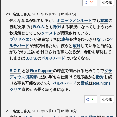
50
その他
28.
2019年12月12日 09時47分
名無しさん
色々な意見が出ているが、
ミニッツメンルート
でも
将軍
の
行動次第では
B.O.S.
とも
敵対
する状況になってしまうため
救済策としてこの
クエスト
が用意されている。
プリドゥエン
が健在なうちは
連邦
各地をひっきり
なし
に
ベ
ルチバード
が飛び回るため、彼らと
敵対
していると当然な
がらそれに追いかけ回される事になるが、母船を撃沈して
しまえば
B.O.S.
の
ベルチバード
はいなくなる。
B.O.S.
とは
Fire Support
の時点で関われるためここで
グラ
ディウス偵察隊
に追い撃ちを仕掛けて最序盤から
敵対
し続
ける事も可能なのだが、
ベルチバード
の
脅威
は
Reunions
クリア
直後から長く続く事になる。
7
その他
27.
2019年02月01日 09時10分
名無しさん