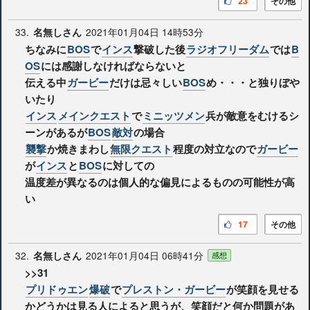
23
その他
33.
2021年01月04日 14時53分
名無しさん
ちなみに
BOS
で
インス
撃破した後
ラジオフリーダム
では
B
OS
には感謝しなければならないと
伝える中
ガービー
だけは忌々しい
BOS
め・・・と独りぼや
いたり
インス
メインクエスト
で
ミニッツメン
兵が敵意をむけるシ
ーンがあるが
BOS
敵対
の場合
襲撃
か焼きまわし
無限クエスト
程度の対立なので
ガービー
が
インス
と
BOS
に対しての
温度差が異なるのは個人的な偏見によるものの可能性が高
い
17
その他
32.
2021年01月04日 06時41分
名無しさん
感想
>>31
プリドゥエン
爆破
で
プレストン・ガービー
が笑顔を見せる
かどうかは見る人によると思うが、笑顔だと何か問題があ