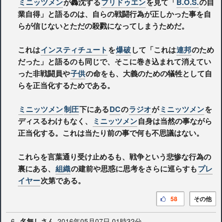
ミニッツメン
が轟沈する
プリドゥエン
を見て「
B.O.S.
の自
業自得」と語るのは、自らの戦闘行為が正しかった事を自
らが信じないとただの殺戮になってしまうためだ。
これは
インスティチュート
を
爆破
して「これは
連邦
のため
だった」と語るのも同じで、そこに巻き込まれて消えてい
った非戦闘員や
子供
の命をも、大義のための犠牲として自
らを正当化するためである。
ミニッツメン
制圧
下にある
DC
の
ラジオ
が
ミニッツメン
を
ディスるわけもなく、
ミニッツメン
自身は当然の事ながら
正当化する。これは当たり前の事で何も不思議はない。
これらを言葉通り受け止めるも、戦争という悲惨な行為の
裏にある、
組織
の建前や思惑に思考をさらに巡らすも
プレ
イヤー
次第である。
58
その他
6.
2016年05月07日 01時32分
名無しさん