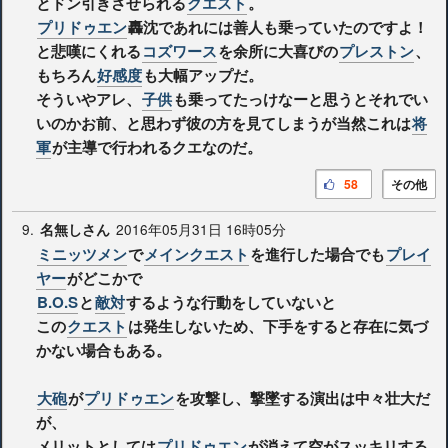
とドン引きさせられる
クエスト
。
プリドゥエン
轟沈であれには善人も乗っていたのですよ！
と悲嘆にくれる
コズワース
を余所に大喜びの
プレストン
、
もちろん
好感度
も大幅アップだ。
そういやアレ、
子供
も乗ってたっけなーと思うとそれでい
いのかお前、と思わず彼の方を見てしまうが当然これは
将
軍
が主導で行われるクエなのだ。
58
その他
9.
2016年05月31日 16時05分
名無しさん
ミニッツメン
で
メインクエスト
を進行した場合でも
プレイ
ヤー
がどこかで
B.O.S
と
敵対
するような行動をしていないと
この
クエスト
は発生しないため、下手をすると存在に気づ
かない場合もある。
大砲
が
プリドゥエン
を攻撃し、撃墜する演出は中々壮大だ
が、
メリットとしては
プリドゥエン
が消えて空がスッキリする