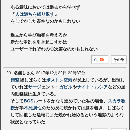
ある意味においては過去から学べず
『
人は過ちを繰り返す
』
をしでかした案件なのかもしれない
過去から学び融和を考えるか
新たな争乱を引き起こすかは
ユーザーそれぞれの心次第なのかもしれない
59
その他
20.
2017年12月22日 22時37分
名無しさん
砲撃
後しばらくは
ボストン空港
が炎上しているが、出現し
ていれば
サージ
ェント・
ガビル
や
ナイト・ルシア
などの屋
内勤務組は生きている。
そして
BOS
ルートをかなり進めていた私の場合、
スカラ教
授
が半
不死属性
のため炎に焼かれては膝を着き、しばらく
して回復した途端にまた焼かれ始めるという地獄のような
状況となっていた