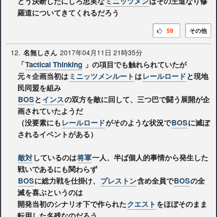
どう決断したにしろ忠実な
ミニッツメン
はその王道なり修
羅道についてきてくれるだろう
59
その他
12.
2017年04月11日 21時35分
名無しさん
「
Tactical Thinking
」の項目でも触れられていたが
元々企画当初は
ミニッツメンルート
は
レールロード
と現地
民同盟を組み
BOS
と
インス
の双方を敵に回して、三つ巴で闘う展開が企
画されていたようだ
（没要素にも
レールロード
がそのような状況で
BOS
に滅ぼ
されるイベントがある）
敵対
しているのは
将軍
一人、半ば個人的事情から発生した
戦いであるにも関わらず
BOS
に総力戦を仕掛け、
プレストン
含め全員で
BOS
の全
滅を喜ぶというのは
開発当初のシナリオ下で作られた
クエスト
をほぼそのまま
転用した名残なのだろう