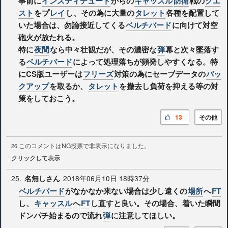
事前に
インスティチュート
からの
キャッスル
防衛
戦の
クエ
スト
をプ
レイ
し、その為に大量の
タレット
各種を配置して
いた場合は、勿論接近してくる
ベルチバード
に向けて対空
砲火が放たれる。
特に
夜間
なら中々壮観だが、その濃密な
弾
幕と次々墜落す
る
ベルチバード
によって処理落ちが頻発しやすくなる。特
にCS版ユーザーは
フリーズ
対策の為にセーブデータの
バッ
クアップ
を取るか、
タレット
を撤去し負荷を抑える等の対
策をしておこう。
13
その他
このコメントはNG投票で非表示になりました。
26.
クリックして表示
25.
2018年06月10日 18時37分
名無しさん
ベルチバード
がなかなか来ない場合は少し遠くの
場所
へ
FT
し、
キャッスル
へ
FT
し直すと良い。その場合、着いた瞬間
ドンパチ始まるので流れ
弾
に注意してほしい。