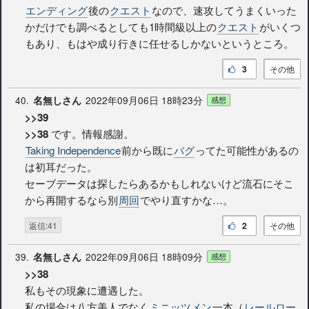
エンディング
後の
クエスト
なので、速攻してうまくいった
かだけでも調べるとしても1時間級以上の
クエスト
がいくつ
もあり、もはや成り行きに任せるしかないというところ。
3
その他
40.
2022年09月06日 18時23分
名無しさん
感想
>>39
>>38
です。情報感謝。
Taking Independence
前から既に
バグ
ってた可能性があるの
は初耳だった。
セーブデータは探したらあるかもしれないけど流石にそこ
から再開するなら別
周回
でやり直すかな…。
返信:41
2
その他
39.
2022年09月06日 18時09分
名無しさん
感想
>>38
私もその現象に遭遇した。
私の場合は八方美人でなく
ミニッツメン
一本（
レールロー