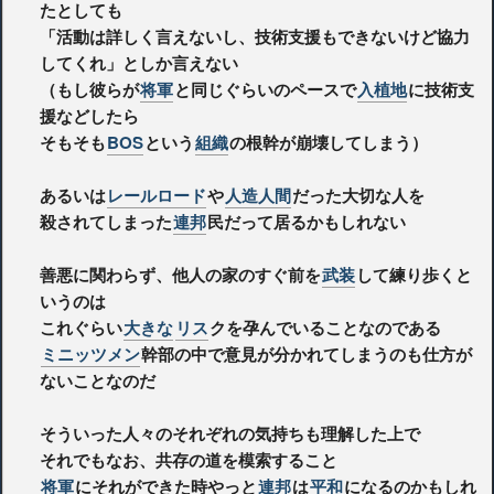
たとしても
「活動は詳しく言えないし、技術支援もできないけど協力
してくれ」としか言えない
（もし彼らが
将軍
と同じぐらいのペースで
入植地
に技術支
援などしたら
そもそも
BOS
という
組織
の根幹が崩壊してしまう）
あるいは
レールロード
や
人造人間
だった大切な人を
殺されてしまった
連邦
民だって居るかもしれない
善悪に関わらず、他人の家のすぐ前を
武装
して練り歩くと
いうのは
これぐらい
大きな
リス
クを孕んでいることなのである
ミニッツメン
幹部の中で意見が分かれてしまうのも仕方が
ないことなのだ
そういった人々のそれぞれの気持ちも理解した上で
それでもなお、共存の道を模索すること
将軍
にそれができた時やっと
連邦
は
平和
になるのかもしれ