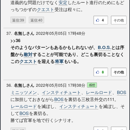
道義的な問題だけでなく
安定
したルート進行のためにもど
っちつかずの
クエスト
受注は程々に。
返信:39
返信:40
4
その他
37.
2022年05月05日 17時48分
名無しさん
>>36
そのようなパターンもあるかもしれないが、
B.O.S.
とは序
盤から
敵対
することが可能であり、どこも裏切ることなく
この
クエスト
を迎える
将軍
もいる。
8
その他
36.
2022年05月05日 17時38分
名無しさん
感想
ミニッツメン
、
インスティチュート
、
レールロード
、
BOS
に加担しておきながら
BOS
を裏切る三枚舌外交の111。
レールロード
を滅ぼし、
インスティチュート
を滅ぼし、そ
して
BOS
を裏切る。
勝てば官軍を地で行くシナリオ。