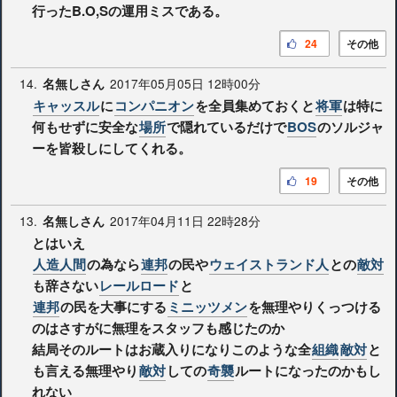
行ったB.O,Sの運用ミスである。
24
その他
14.
2017年05月05日 12時00分
名無しさん
キャッスル
に
コンパニオン
を全員集めておくと
将軍
は特に
何もせずに安全な
場所
で隠れているだけで
BOS
のソルジャ
ーを皆殺しにしてくれる。
19
その他
13.
2017年04月11日 22時28分
名無しさん
とはいえ
人造人間
の為なら
連邦
の民や
ウェイストランド人
との
敵対
も辞さない
レールロード
と
連邦
の民を大事にする
ミニッツメン
を無理やりくっつける
のはさすがに無理をスタッフも感じたのか
結局そのルートはお蔵入りになりこのような全
組織
敵対
と
も言える無理やり
敵対
しての
奇襲
ルートになったのかもし
れない