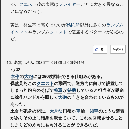
が、
クエスト
後の実態は
プレイヤー
ごとに大きく異なるこ
とになるだろう。
実は、発生率は高くはないが
検問所
以外に多くの
ランダム
イベント
やランダム
クエスト
で遭遇するパターンがあるの
だ。
0
その他
43.
2023年10月26日 03時44分
名無しさん
>>42
本作
の
大砲
には360度回転できる仕組みがある。
偶然見たこの
クエスト
の動画で、逆方向に向けて設置して
しまった砲台のそばで
将軍
が
待機
していると担当者が懸命
に操作ハンドルを回して
大砲
の向きを合わせているものが
あった。
土台と砲身の間に、
大きな
円盤か
車
輪、
歯車
のような装置
がありその上に砲身を載せていて、これを回転させること
によりどの方向にも向けることができるのだ。