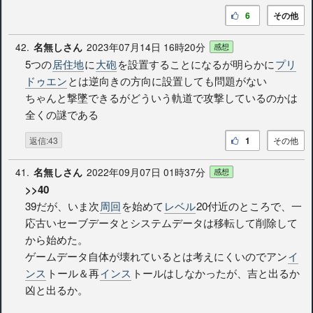
6
その他
42.
2023年07月14日 16時20分
名無しさん
感想
5つの
居住地
に
大砲
を設置することになるが明らかに
プリ
ドゥエン
とは逆向きの方向に設置しても問題がない
ちゃんと撃墜できるがどういう軌道で攻撃しているのかは
全くの謎である
返信:43
1
その他
41.
2022年09月07日 01時37分
名無しさん
感想
>>40
39だが、いま次
周回
を始めて
レベル
20付近のところで、一
応古いセーブデータとシステムデータは移転して削除して
から始めた。
ゲームデータ自体が壊れているとは考えにくいのでアン
イ
ンス
トール＆再
インス
トールはしなかったが、吉と出るか
凶と出るか。