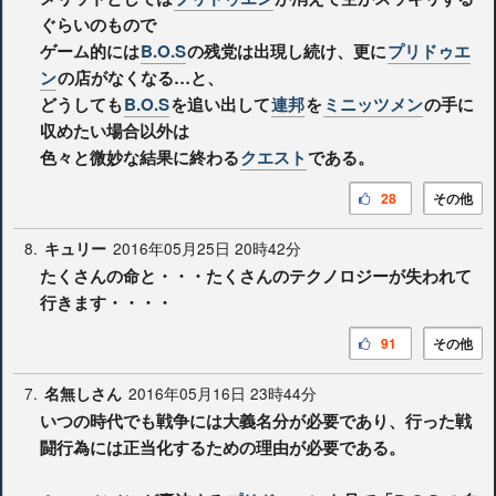
ぐらいのもので
ゲーム的には
B.O.S
の残党は出現し続け、更に
プリドゥエ
ン
の店がなくなる…と、
どうしても
B.O.S
を追い出して
連邦
を
ミニッツメン
の手に
収めたい場合以外は
色々と微妙な結果に終わる
クエスト
である。
28
その他
8.
2016年05月25日 20時42分
キュリー
たくさんの命と・・・たくさんのテクノロジーが失われて
行きます・・・・
91
その他
7.
2016年05月16日 23時44分
名無しさん
いつの時代でも戦争には大義名分が必要であり、行った戦
闘行為には正当化するための理由が必要である。