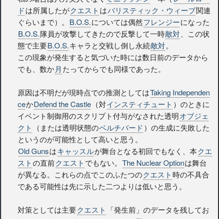
ド
は所属したが
クエスト
は
バリスティック・ウィーブ
関連
ぐらいまで）。
B.O.S.
については偶然
フレンジー
になった
B.O.S.
隊員が攻撃してきたので反撃して一時
敵対
、この状
態で主要
B.O.S.
キャラと交戦し倒し永続
敵対
。
この現象が発生すると気づいた時には数日前のデータから
でも、数か
月
たってからでも同様であった。
原因は不明だが現時点での推測としては
Taking Independen
ce
か
Defend the Castle
（対
インスティチュート
）のときに
イベント制御用のスクリプト付与がなされた透明
オブジェ
クト
（または透明状態の
ベルチバード
）の生成に失敗した
というのが可能性として高いと思う。
Old Guns
は
キャッスル
が舞台となる初回でもなく、本
クエ
スト
の直前
クエスト
でもない。
The Nuclear Option
は舞台
が異なる。これらの点でこのふたつの
クエスト
時の不具合
である可能性は先に示した二つよりは低いと思う。
対策としては主要
クエスト
「発生前」のデータを残してお