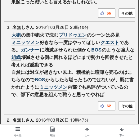
果起こった戦いとも言えるかもしれない。
66
その他
3.
2016年03月26日 23時10分
名無しさん
大砲
の集中砲火で沈む
プリドゥエン
のシーンは必見
ミニッツメン
好きなら一度はやってほしい
クエスト
であ
る。
ガンナー
に壊滅させられた側から
BOS
のような強大な
組織
壊滅させる側に回れるほどにまで勢力を回復させたと
考えれば感動できる
自然には対立が起きない以上、積極的に喧嘩を売るのはこ
ちらなので
BOS
からしたら堪ったものではないが、既に書
かれたように
ミニッツメン
内部でも悪評がついているの
で、部下の意思を組んで戦うと思ってやれば
62
その他
2.
2016年03月26日 19時47分
名無しさん
まあ、ようするに
敵対
していない
BOS
に対して
将軍
が民を
扇動
して攻撃するだけの
クエスト
である
その他
用語
上へ
下へ