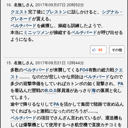
16.
2017年09月07日 20時52分
名無しさん
クエスト
完了後に
プレストン
に話しかけると、
シグナル・
グレネード
が貰える。
ベルチバード
を鹵獲し、操縦も訓練したようで、
本当に
ミニッツメン
が操縦する
ベルチバード
が呼び出せる
ようになる。
43
その他
15.
2017年08月21日 12時44分
名無しさん
多数の
ベルチバード
が来襲してくる
FO4
有数の総力戦
クエ
スト
……、なのだが悲しいかな所詮は
ベルチバード
なので
多少の迎撃準備をしていればカトンボの如く迎撃され、
PA
を着込んだ歴戦の
B.O.S
隊員達があっさり
海
の藻屑と化し
てしまう。
途中で降りるなりして
PA
を活かして集団で陸路で攻め込ん
でくればもっと激戦になったのだろうが……。
ベルチバード
の項目でさんざん言われているが、運送機も
しくは爆撃機として使用するべき航空機で直接カチコミを