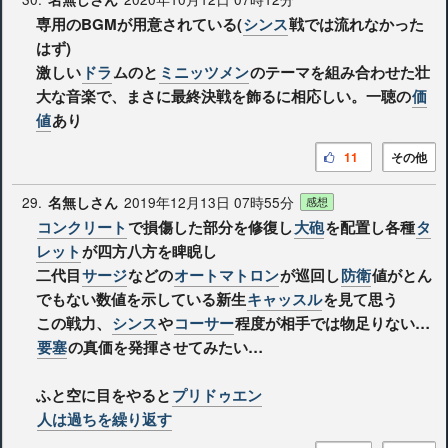
専用のBGMが用意されている(
シンス
戦では流れなかった
はず)
激しい
ドラ
ムのと
ミニッツメン
のテーマを組み合わせた壮
大な音楽で、まさに最終決戦を飾るに相応しい。一聴の
価
値
あり
11
その他
29.
2019年12月13日 07時55分
名無しさん
感想
コンクリート
で損傷した部分を修復し
大砲
を配置し各種
タ
レット
が四方八方を睥睨し
二代目
サージ
などの
オートマトロン
が巡回し
防衛
値がとん
でもない数値を示している新生
キャッスル
を見て思う
この戦力、
シンス
や
コーサー
程度が相手では物足りない…
要塞
の真価を発揮させてみたい…
ふと空に目をやると
プリドゥエン
人は過ちを繰り返す