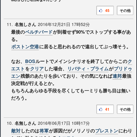
45
その他
11.
2016年12月21日 17時52分
名無しさん
最後の
ベルチバード
が到着せず90%でストップする事があ
る。
ボストン空港
に居ると思われるので遠出してぶっ壊そう。
なお、
BOS
ルートでメインシナリオを終了してからこの
ク
エスト
を
クリア
した場合、
リバティ・プライム
が
プリドゥ
エン
残骸のあたりを歩いており、その気になれば
連邦
最強
決定戦が行えるとか。
もちろんあらゆる手段を尽くしても一ミリも勝ち目は無い
だろう。
41
その他
10.
2016年06月17日 10時17分
名無しさん
敵対
したのは
将軍
が原因だがノリノリの
プレストン
にわり