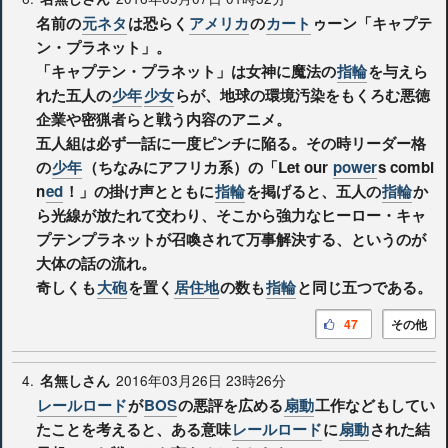
名前の
元ネタ
は恐らく
アメリカ
の
カート
ゥーン「キャプテ
ン・プラネット」。
「キャプテン・プラネット」は女神に魔法の
指輪
を与えら
れた五人の
少年
少女
らが、地球の環境汚染をもくろむ悪徳
企業や密猟者らと戦う内容のアニメ。
五人組は必ず一話に一度ピンチに陥る。その時リーダー格
の
少年
（ちなみにアフリカ系）の「Let our
power
s combi
n
ed
！」の掛け声とともに
指輪
を掲げると、五人の
指輪
か
ら光線が放たれて交わり、そこから強力なヒーロー・キャ
プテンプラネットが召喚されて万事解決する、というのが
大体の話の流れ。
奇しくも
大砲
を置く
居住地
の数も
指輪
と同じ五つである。
47
その他
4.
2016年03月26日 23時26分
名無しさん
レールロード
が
BOS
の悪評を広める
扇動
工作などもしてい
たことを考えると、ある意味
レールロード
に
扇動
された結