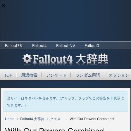
Fallout76
Fallout4
Fallout:NV
Fallout3
TOP
用語検索
アンケート
ランダム用語
オプション
当サイトはネタバレを含みます。(クリック、タップでこの警告を非表示に
できます。)
>
>
>
Home
Fallout4 大辞典
クエスト
With Our Powers Combined
With Our Powers Combined