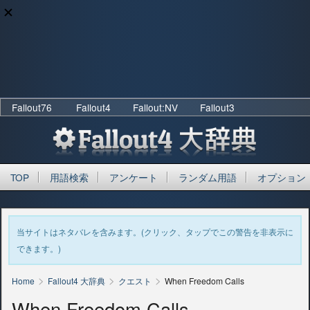
Fallout76
Fallout4
Fallout:NV
Fallout3
TOP
用語検索
アンケート
ランダム用語
オプション
当サイトはネタバレを含みます。(クリック、タップでこの警告を非表示に
できます。)
>
>
>
Home
Fallout4 大辞典
クエスト
When Freedom Calls
When Freedom Calls