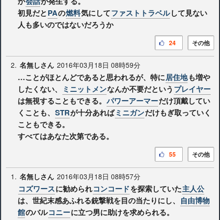
か
会話
が発生する。
初見だと
PA
の
燃料
気にして
ファストトラベル
して見ない
人も多いのではないだろうか
24
その他
2.
2016年03月18日 08時59分
名無しさん
…ことがほとんどであると思われるが、特に
居住地
も増や
したくない、
ミニットメン
なんか不要だという
プレイヤー
は無視することもできる。
パワーアーマー
だけ頂戴してい
くことも、
STR
が十分あれば
ミニガン
だけもぎ取っていく
こともできる。
すべてはあなた次第である。
55
その他
1.
2016年03月18日 08時57分
名無しさん
コズワース
に勧められ
コンコード
を探索していた
主人公
は、世紀末感あふれる銃撃戦を目の当たりにし、
自由博物
館
のバル
コニー
に立つ男に助けを求められる。