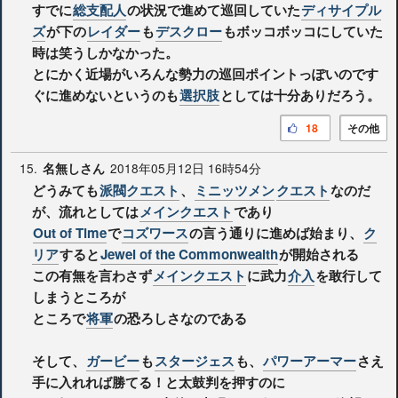
すでに
総支配人
の状況で進めて巡回していた
ディサイプル
ズ
が下の
レイダー
も
デスクロー
もボッコボッコにしていた
時は笑うしかなかった。
とにかく近場がいろんな勢力の巡回ポイントっぽいのです
ぐに進めないというのも
選択肢
としては十分ありだろう。
18
その他
15.
2018年05月12日 16時54分
名無しさん
どうみても
派閥クエスト
、
ミニッツメン
クエスト
なのだ
が、流れとしては
メインクエスト
であり
Out of Time
で
コズワース
の言う通りに進めば始まり、
ク
リア
すると
Jewel of the Commonwealth
が開始される
この有無を言わさず
メインクエスト
に武力
介入
を敢行して
しまうところが
ところで
将軍
の恐ろしさなのである
そして、
ガービー
も
スタージェス
も、
パワーアーマー
さえ
手に入れれば勝てる！と太鼓判を押すのに