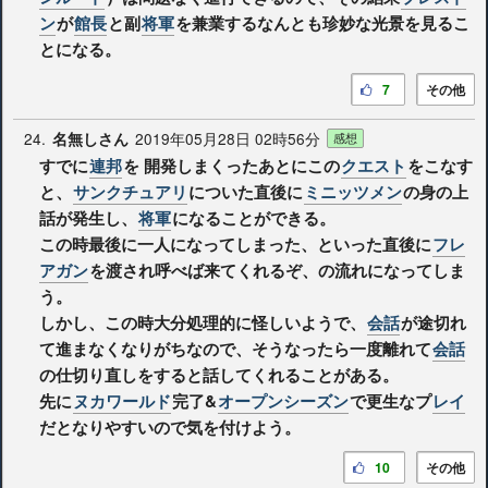
ン
が
館長
と副
将軍
を兼業するなんとも珍妙な光景を見るこ
とになる。
7
その他
24.
2019年05月28日 02時56分
名無しさん
感想
すでに
連邦
を 開発しまくったあとにこの
クエスト
をこなす
と、
サンクチュアリ
についた直後に
ミニッツメン
の身の上
話が発生し、
将軍
になることができる。
この時最後に一人になってしまった、といった直後に
フレ
アガン
を渡され呼べば来てくれるぞ、の流れになってしま
う。
しかし、この時大分処理的に怪しいようで、
会話
が途切れ
て進まなくなりがちなので、そうなったら一度離れて
会話
の仕切り直しをすると話してくれることがある。
先に
ヌカワールド
完了&
オープンシーズン
で更生なプ
レイ
だとなりやすいので気を付けよう。
10
その他