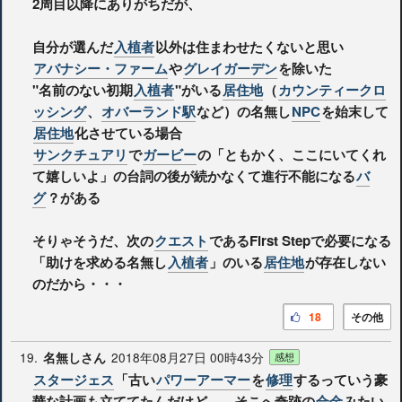
2周目以降にありがちだが、
自分が選んだ
入植者
以外は住まわせたくないと思い
アバナシー・ファーム
や
グレイガーデン
を除いた
"名前のない初期
入植者
"がいる
居住地
（
カウンティークロ
ッシング
、
オバーランド駅
など）の名無し
NPC
を始末して
居住地
化させている場合
サンクチュアリ
で
ガービー
の「ともかく、ここにいてくれ
て嬉しいよ」の台詞の後が続かなくて進行不能になる
バ
グ
？がある
そりゃそうだ、次の
クエスト
であるFirst Stepで必要になる
「助けを求める名無し
入植者
」のいる
居住地
が存在しない
のだから・・・
18
その他
19.
2018年08月27日 00時43分
名無しさん
感想
スタージェス
「古い
パワーアーマー
を
修理
するっていう豪
華な計画も立ててたんだけど……そこへ奇跡の
合金
みたい