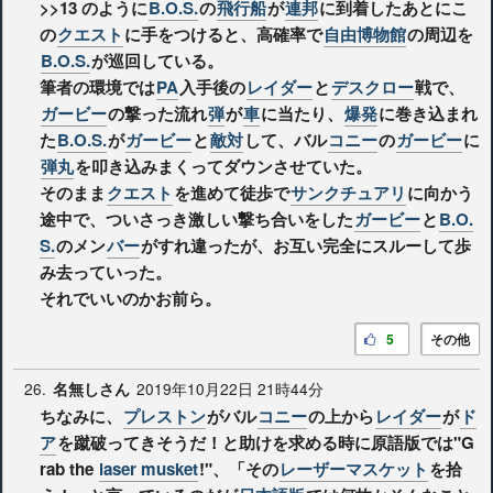
>>13
のように
B.O.S.
の
飛行船
が
連邦
に到着したあとにこ
の
クエスト
に手をつけると、高確率で
自由博物館
の周辺を
B.O.S.
が巡回している。
筆者の環境では
PA
入手後の
レイダー
と
デスクロー
戦で、
ガービー
の撃った流れ
弾
が
車
に当たり、
爆発
に巻き込まれ
た
B.O.S.
が
ガービー
と
敵対
して、バル
コニー
の
ガービー
に
弾丸
を叩き込みまくってダウンさせていた。
そのまま
クエスト
を進めて徒歩で
サンクチュアリ
に向かう
途中で、ついさっき激しい撃ち合いをした
ガービー
と
B.O.
S.
のメン
バー
がすれ違ったが、お互い完全にスルーして歩
み去っていった。
それでいいのかお前ら。
5
その他
26.
2019年10月22日 21時44分
名無しさん
ちなみに、
プレストン
がバル
コニー
の上から
レイダー
が
ド
ア
を蹴破ってきそうだ！と助けを求める時に原語版では"G
rab the
laser musket
!"、「その
レーザーマスケット
を拾