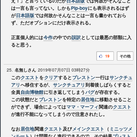
え！」と言っているのだが
日本語版
では何故かそんなこと
は一言も言ってない。しかも
Pip-boy
にも表示されるはず
が
日本語版
では何故かそんなことは一言も書かれておら
ず、ただオプションにだけ表示される。
正直個人的には
今作
の中での
誤訳
としては最悪の部類に入
ると思う。
19
その他
25.
2019年07月07日 03時27分
名無しさん
この
クエスト
を
クリア
すると
プレストン
一行は
サンクチュ
アリ
へ移住するが、
サンクチュアリ
到着後しばらくすると
全員
自由博物館
に引き返してしまう
バグ
が存在する。
この状態だと
プレストン
を特定の
居住地
に移動させること
ができず、場合によっては
ママ・マーフィ
関連の
クエスト
が進行不能になってしまうので注意されたし。
なお
居住地
関連
クエスト
及び
メインクエスト
（
ミニッツメ
ンルート
）は問題なく進行できるので、その結果
プレスト