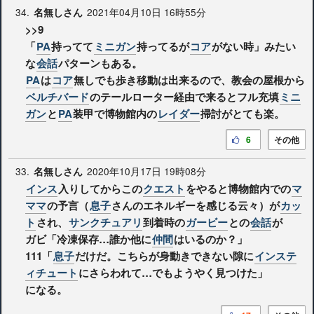
34.
2021年04月10日 16時55分
名無しさん
>>9
「
PA
持ってて
ミニガン
持ってるが
コア
がない時」みたい
な
会話
パターンもある。
PA
は
コア
無しでも歩き移動は出来るので、教会の屋根から
ベルチバード
のテールローター経由で来るとフル充填
ミニ
ガン
と
PA
装甲で博物館内の
レイダー
掃討がとても楽。
6
その他
33.
2020年10月17日 19時08分
名無しさん
インス
入りしてからこの
クエスト
をやると博物館内での
マ
ママ
の予言（
息子
さんのエネルギーを感じる云々）が
カッ
ト
され、
サンクチュアリ
到着時の
ガービー
との
会話
が
ガビ「冷凍保存…誰か他に
仲間
はいるのか？」
111「
息子
だけだ。こちらが身動きできない隙に
インステ
ィチュート
にさらわれて…でもようやく見つけた」
になる。