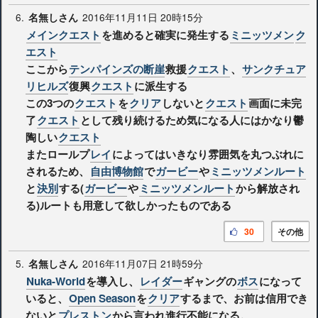
6.
2016年11月11日 20時15分
名無しさん
メインクエスト
を進めると確実に発生する
ミニッツメン
ク
エスト
ここから
テンパインズの断崖
救援
クエスト
、
サンクチュア
リヒルズ
復興
クエスト
に派生する
この3つの
クエスト
を
クリア
しないと
クエスト
画面に未完
了
クエスト
として残り続けるため気になる人にはかなり鬱
陶しい
クエスト
またロールプ
レイ
によってはいきなり雰囲気を丸つぶれに
されるため、
自由博物館
で
ガービー
や
ミニッツメンルート
と
決別
する(
ガービー
や
ミニッツメンルート
から解放され
る)ルートも用意して欲しかったものである
30
その他
5.
2016年11月07日 21時59分
名無しさん
Nuka-World
を導入し、
レイダー
ギャングの
ボス
になって
いると、
Open Season
を
クリア
するまで、お前は信用でき
ないと
プレストン
から言われ進行不能になる。