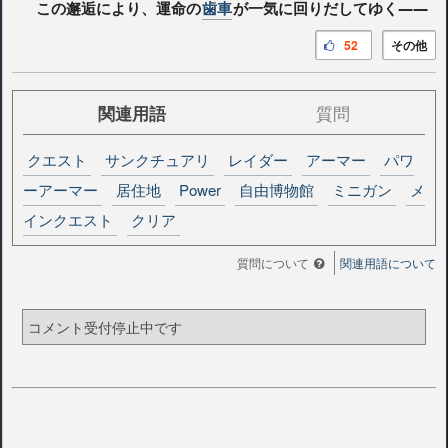
この邂逅により、運命の
歯車
が一気に回りだしてゆく――
52
その他
関連用語
質問
クエスト
サンクチュアリ
レイダー
アーマー
パワ
ーアーマー
居住地
Power
自由博物館
ミニガン
メ
インクエスト
クリア
質問について
関連用語について
コメント受付停止中です