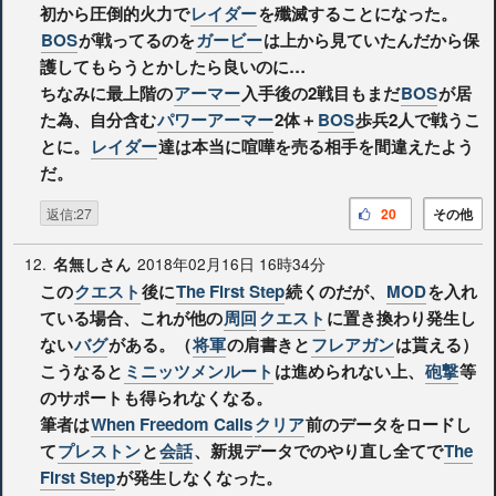
初から圧倒的火力で
レイダー
を殲滅することになった。
BOS
が戦ってるのを
ガービー
は上から見ていたんだから保
護してもらうとかしたら良いのに…
ちなみに最上階の
アーマー
入手後の2戦目もまだ
BOS
が居
た為、自分含む
パワーアーマー
2体＋
BOS
歩兵2人で戦うこ
とに。
レイダー
達は本当に喧嘩を売る相手を間違えたよう
だ。
返信:27
20
その他
12.
2018年02月16日 16時34分
名無しさん
この
クエスト
後に
The First Step
続くのだが、
MOD
を入れ
ている場合、これが他の
周回
クエスト
に置き換わり発生し
ない
バグ
がある。（
将軍
の肩書きと
フレアガン
は貰える）
こうなると
ミニッツメンルート
は進められない上、
砲撃
等
のサポートも得られなくなる。
筆者は
When Freedom Calls
クリア
前のデータをロードし
て
プレストン
と
会話
、新規データでのやり直し全てで
The
First Step
が発生しなくなった。