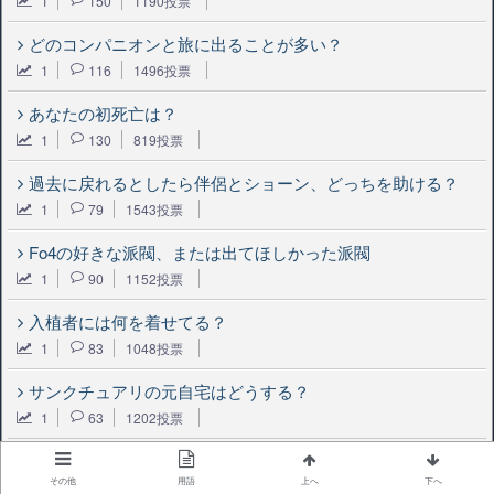
1
150
1190投票
どのコンパニオンと旅に出ることが多い？
1
116
1496投票
あなたの初死亡は？
1
130
819投票
過去に戻れるとしたら伴侶とショーン、どっちを助ける？
1
79
1543投票
Fo4の好きな派閥、または出てほしかった派閥
1
90
1152投票
入植者には何を着せてる？
1
83
1048投票
サンクチュアリの元自宅はどうする？
1
63
1202投票
人気アンケート一覧
その他
用語
上へ
下へ