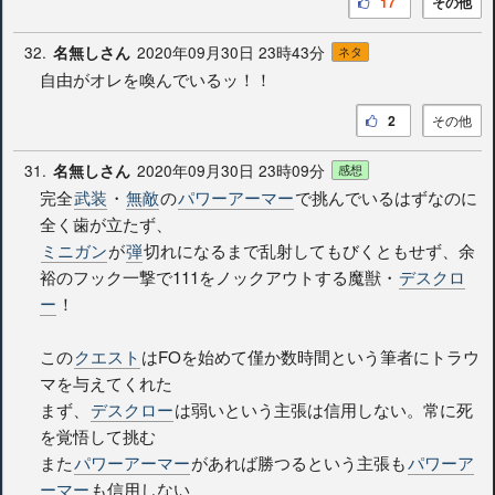
17
その他
32.
2020年09月30日 23時43分
名無しさん
ネタ
自由がオレを喚んでいるッ！！
2
その他
31.
2020年09月30日 23時09分
名無しさん
感想
完全
武装
・
無敵
の
パワーアーマー
で挑んでいるはずなのに
全く歯が立たず、
ミニガン
が
弾
切れになるまで乱射してもびくともせず、余
裕のフック一撃で111をノックアウトする魔獣・
デスクロ
ー
！
この
クエスト
はFOを始めて僅か数時間という筆者にトラウ
マを与えてくれた
まず、
デスクロー
は弱いという主張は信用しない。常に死
を覚悟して挑む
また
パワーアーマー
があれば勝つるという主張も
パワーア
ーマー
も信用しない