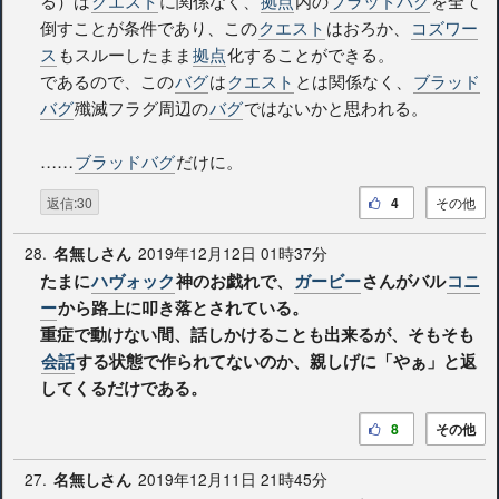
る）は
クエスト
に関係なく、
拠点
内の
ブラッドバグ
を全て
倒すことが条件であり、この
クエスト
はおろか、
コズワー
ス
もスルーしたまま
拠点
化することができる。
であるので、この
バグ
は
クエスト
とは関係なく、
ブラッド
バグ
殲滅フラグ周辺の
バグ
ではないかと思われる。
……
ブラッドバグ
だけに。
返信:30
4
その他
28.
2019年12月12日 01時37分
名無しさん
たまに
ハヴォック
神のお戯れで、
ガービー
さんがバル
コニ
ー
から路上に叩き落とされている。
重症で動けない間、話しかけることも出来るが、そもそも
会話
する状態で作られてないのか、親しげに「やぁ」と返
してくるだけである。
8
その他
27.
2019年12月11日 21時45分
名無しさん