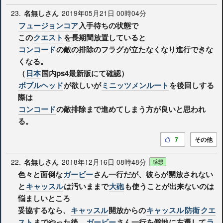
23.
2019年05月21日 00時04分
名無しさん
フュージョンコア
入手待ちの状態で
この
クエスト
を長期間放置していると
コンコード
の敵の排除のフラグが立たなくなり進行できな
くなる。
（
日本
国内ps4最新版にて確認）
ボブルヘッド
が欲しいが
ミニッツメンルート
を後回しする
際は
コンコード
の敵排除まで進めてしまう方が良いと思われ
る。
7
その他
22.
2018年12月16日 08時48分
名無しさん
感想
色々と面倒な
ガービー
さん一行だが、彼らが開放されない
と
キャッスル
は汚いままで
大砲
も使うことが出来ないのは
悩ましいところ
妥協するなら、
キャッスル
開放からの
キャッスル
防衛
クエ
スト
までやった後、
ガービー
さん一行を僻地に左遷して
ラ