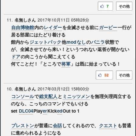
7
その他
11.
2017年10月11日 05時28分
名無しさん
自由博物館
内の
レイダー
を全滅させる前に
ガービー
一行が
居る部屋にはたどり着ける
館内から
ジェットパック
他
mod
なし
の
バニラ
状態で
が、全滅させてから来い！というつれない返答が開かない
ドア
の向こうから聞こえてくる
何てことだ！「ところで
将軍
」は既に始まっている！
52
その他
10.
2017年03月12日 15時00分
名無しさん
コンソール
で
総支配人
と
ミニッツメン
を無理矢理両立する
のなら、こっちのコマンドでもいける
set
DLC04
Play
er
Kick
ed
Out to 1
プレストン
が普通に
会話
してくれるので、
クエスト
も普通
に進められるようになる