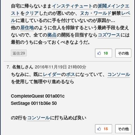
自宅に帰らないまま
インスティチュート
の
派閥メインクエ
スト
を
クリア
したのが悪いのか、
ヌカ・ワールド
解禁
レベ
ル
に達しているのに手を付けていないのが原因か…
他の
居住地
のように住人を排除するという最終手段も使え
ないので、全ての
拠点
の開拓を目指すなら
コズワース
には
最初のうちに会っておくべきなようだ。
返信:29
10
その他
7.
2016年11月19日 21時00分
名無しさん
ちなみに、既に
レイダー
の
ボス
になっていて、
コンソール
を使用して無理やり進めるなら
CompleteQuest 001a001c
SetStage 0011b36e 50
の2行を
コンソール
に打ち込めば良い
15
その他