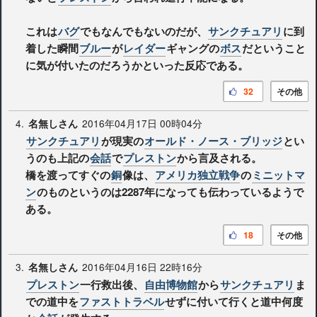
これは
バグ
でもなんでもないのだが、
サンクチュアリ
に到
着した瞬間
ブルー
が
レイダー
ギャングの
ボス
だということ
に気が付いたのだろうかといった反応である。
32
その他
4.
2016年04月17日 00時04分
名無しさん
サンクチュアリ
が現実の
オールド・ノース・ブリッジ
とい
うのも上記の
会話
で
プレストン
から言及される。
橋を渡ってすぐの
銅
像は、
アメリカ独立戦争
の
ミニットマ
ン
のものというのは2287年になっても伝わっているようで
ある。
18
その他
3.
2016年04月16日 22時16分
名無しさん
プレストン
一行救出後、
自由博物館
から
サンクチュアリ
ま
での道中を
ファストトラベル
せずに付いて行くと道中何度