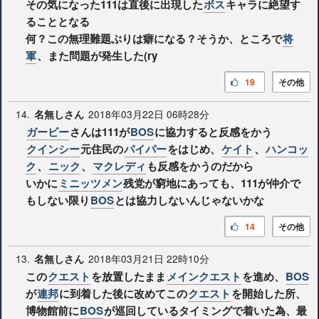
その気になった111は直後に出現した
ボス
キャラに絶望す
ることとなる
何？この無理難題ぶりは癖になる？そうか、ところで
将
軍
、また問題が発生した(ry
19
その他
14.
2018年03月22日 06時28分
名無しさん
ガービー
さんは111が
BOS
に協力すると反感をかう
クインシー
元住民の
パイパー
をはじめ、
ケイト
、
ハンコッ
ク
、
ニック
、
マクレディ
も反感をかうのだから
いかに
ミニッツメン
残党が窮地にあっても、111が仲介で
もしない限り
BOS
とは協力しないんじゃないかな
14
その他
13.
2018年03月21日 22時10分
名無しさん
この
クエスト
を放置したまま
メインクエスト
を進め、
BOS
が
連邦
に到着した後に改めてこの
クエスト
を開始した所、
博物館前に
BOS
が巡回しているタイミングで着いた為、最