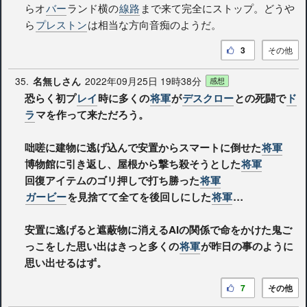
らオ
バー
ランド横の
線路
まで来て完全にストップ。どうや
ら
プレストン
は相当な方向音痴のようだ。
3
その他
35.
2022年09月25日 19時38分
名無しさん
感想
恐らく初プ
レイ
時に多くの
将軍
が
デスクロー
との死闘で
ド
ラ
マを作って来ただろう。
咄嗟に建物に逃げ込んで安置からスマートに倒せた
将軍
博物館に引き返し、屋根から撃ち殺そうとした
将軍
回復アイテムのゴリ押しで打ち勝った
将軍
ガービー
を見捨てて全てを後回しにした
将軍
…
安置に逃げると遮蔽物に消えるAIの関係で命をかけた鬼ご
っこをした思い出はきっと多くの
将軍
が昨日の事のように
思い出せるはず。
7
その他