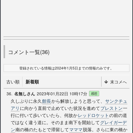
コメント一覧(36)
登録されている情報は2024年1月5日までの情報のみです。
古い順
新着順
末コメへ
36.
2023年01月22日 10時17分
名無しさん
感想
久しぶりに永久
館長
から解放しようと思って、
サンクチュ
アリ
に向かう直前で止めていた状況を進めて
プレストン
一
行に付いて歩いていたら、何故か
レッドロケット
の前の道
ではなく違う道に。そのまま南下を開始して
グレイガーデ
ン
南の橋のたもとで滞留して
マママ
脱落。さらに東の橋か