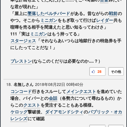
な君が現れた」
「屋上に
墜落したベルチバード
がある。昔ながらの
戦前
の
やつ。そこから
ミニガン
をもぎ取って行けば
レイダー
共も
喧嘩を売る相手を間違えたと思い知るってわけさ」
111「実は
ミニガン
はもう持ってる」
スタージェス
「それならあいつらは地獄行きの特急券を手
にしたってことだな！」
プレストン
(ならこのくだりは必要なのか‥‥？）
28
その他
18.
2018年08月22日 00時40分
名無しさん
コンコード
行きをスルーして
メインクエスト
を進めていた
場合、バイパーとの
会話
（各勢力について尋ねるもの）か
らこの
クエスト
を受注することもある模様。
ケロッグ
撃破後、
ダイアモンドシティ
の
パブリック・オカ
レンシズ
にて確認