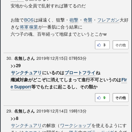
安地から全員で乱射すれば勝てるのだ
お陰で
BOS
は縁遠く、狙撃・
砲撃
・
奇襲
・
フレアガン
大好
きな
将軍
稼業
が一番肌に合う結果に
六つ子の魂、百年経って地獄までというとこかw
3
その他
30.
2019年12月15日 07時53分
名無しさん
>>29
サンクチュアリ
にいるのは
ブロートフライ
ね
殲滅対象がどこぞに消えてしまって進行不可というのは
Fir
e Support
等でもたまに起こるし、その類か
9
その他
29.
2019年12月14日 19時13分
名無しさん
>>8
サンクチュアリ
の解放（
ワークショップ
を使えるようにす