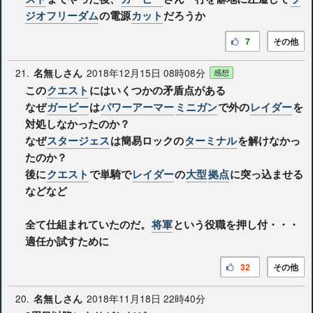
ジオフリーダム
の電源
カット
だろうか
7
その他
21.
2018年12月15日 08時08分
名無しさん
感想
この
クエスト
にはいくつかの矛盾点がある
なぜ
ガービー
は
パワーアーマー
ミニガン
で外の
レイダー
を
対処しなかったのか？
なぜ
スタージェス
は簡易ロックの
ターミナル
を解けなかっ
たのか？
後に
クエスト
で単騎で
レイダー
の
大型
拠点
に突っ込ませる
などなど
全て仕組まれていたのだ。
将軍
という役職を押し付・・・
適任か試すために
32
その他
20.
2018年11月18日 22時40分
名無しさん