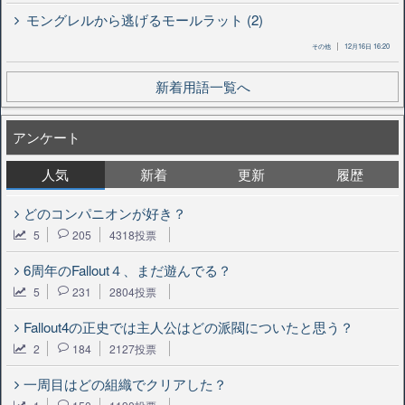
モングレルから逃げるモールラット (2)
その他
12月16日 16:20
新着用語一覧へ
アンケート
人気
新着
更新
履歴
どのコンパニオンが好き？
5
205
4318投票
6周年のFallout４、まだ遊んでる？
5
231
2804投票
Fallout4の正史では主人公はどの派閥についたと思う？
2
184
2127投票
一周目はどの組織でクリアした？