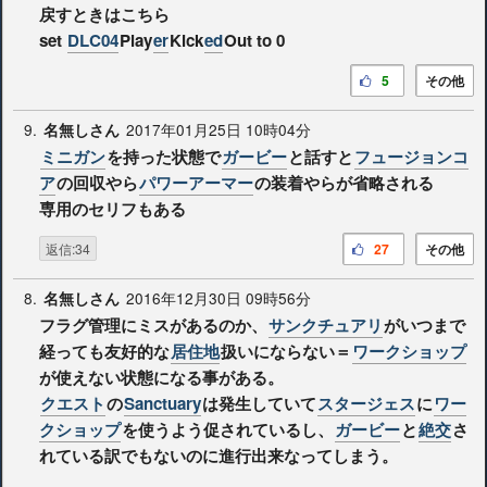
戻すときはこちら
set
DLC04
Play
er
Kick
ed
Out to 0
5
その他
9.
2017年01月25日 10時04分
名無しさん
ミニガン
を持った状態で
ガービー
と話すと
フュージョンコ
ア
の回収やら
パワーアーマー
の装着やらが省略される
専用のセリフもある
返信:34
27
その他
8.
2016年12月30日 09時56分
名無しさん
フラグ管理にミスがあるのか、
サンクチュアリ
がいつまで
経っても友好的な
居住地
扱いにならない＝
ワークショップ
が使えない状態になる事がある。
クエスト
の
Sanctuary
は発生していて
スタージェス
に
ワー
クショップ
を使うよう促されているし、
ガービー
と
絶交
さ
れている訳でもないのに進行出来なってしまう。