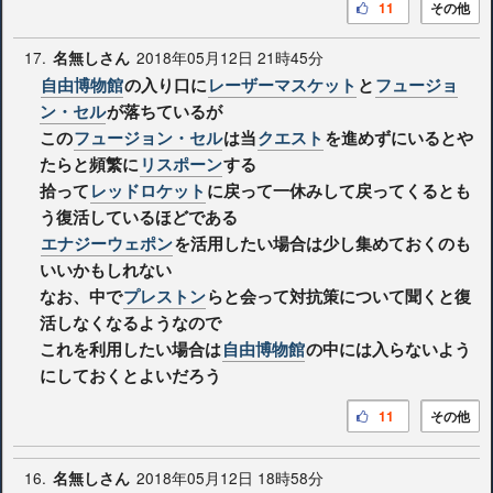
11
その他
17.
2018年05月12日 21時45分
名無しさん
自由博物館
の入り口に
レーザーマスケット
と
フュージョ
ン・セル
が落ちているが
この
フュージョン・セル
は当
クエスト
を進めずにいるとや
たらと頻繁に
リスポーン
する
拾って
レッドロケット
に戻って一休みして戻ってくるとも
う復活しているほどである
エナジーウェポン
を活用したい場合は少し集めておくのも
いいかもしれない
なお、中で
プレストン
らと会って対抗策について聞くと復
活しなくなるようなので
これを利用したい場合は
自由博物館
の中には入らないよう
にしておくとよいだろう
11
その他
16.
2018年05月12日 18時58分
名無しさん