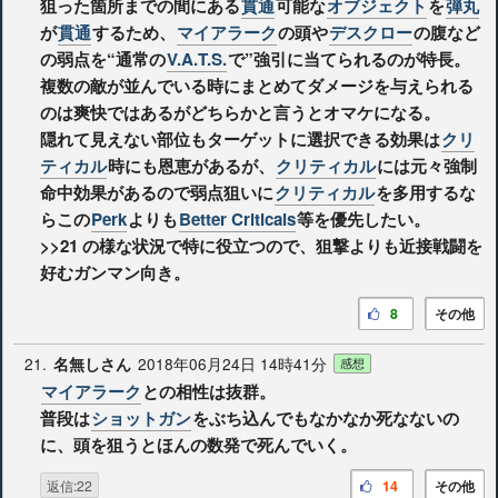
狙った箇所までの間にある
貫通
可能な
オブジェクト
を
弾丸
が
貫通
するため、
マイアラーク
の頭や
デスクロー
の腹など
の弱点を“通常の
V.A.T.S.
で”強引に当てられるのが特長。
複数の敵が並んでいる時にまとめてダメージを与えられる
のは爽快ではあるがどちらかと言うとオマケになる。
隠れて見えない部位もターゲットに選択できる効果は
クリ
ティカル
時にも恩恵があるが、
クリティカル
には元々強制
命中効果があるので弱点狙いに
クリティカル
を多用するな
らこの
Perk
よりも
Better Criticals
等を優先したい。
>>21
の様な状況で特に役立つので、狙撃よりも近接戦闘を
好むガンマン向き。
8
その他
21.
2018年06月24日 14時41分
名無しさん
感想
マイアラーク
との相性は抜群。
普段は
ショットガン
をぶち込んでもなかなか死なないの
に、頭を狙うとほんの数発で死んでいく。
返信:22
14
その他