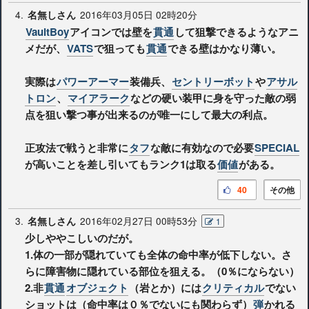
4.
2016年03月05日 02時20分
名無しさん
VaultBoy
アイコンでは壁を
貫通
して狙撃できるようなアニ
メだが、
VATS
で狙っても
貫通
できる壁はかなり薄い。
実際は
パワーアーマー
装備兵、
セントリーボット
や
アサル
トロン
、
マイアラーク
などの硬い装甲に身を守った敵の弱
点を狙い撃つ事が出来るのが唯一にして最大の利点。
正攻法で戦うと非常に
タフ
な敵に有効なので必要
SPECIAL
が高いことを差し引いてもランク1は取る
価値
がある。
40
その他
3.
2016年02月27日 00時53分
名無しさん
1
少しややこしいのだが。
1.体の一部が隠れていても全体の命中率が低下しない。さ
らに障害物に隠れている部位を狙える。（0％にならない）
2.非
貫通
オブジェクト
（岩とか）には
クリティカル
でない
ショットは（命中率は０％でないにも関わらず）
弾
かれる