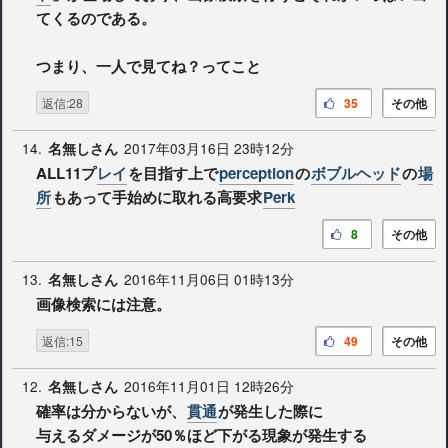
てくるのである。
つまり、一人で見てね？ってこと
返信:28
35
その他
14.
2017年03月16日 23時12分
名無しさん
ALL11プ
レイ
を目指す上で
perception
の
ボブルヘッド
の
場
所
もあって手始めに取れる高要求
Perk
8
その他
13.
2016年11月06日 01時13分
名無しさん
画像検索には注意。
返信:15
49
その他
12.
2016年11月01日 12時26分
名無しさん
確率は分からないが、
貫通
が発生した際に
与えるダメージが50％ほど下がる現象が発生する