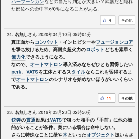
ハープーンガン
などの当たり判定が大きい？武器だと隠れ
た部位への命中率が0％になることがある。
4
その他
24.
2020年04月10日 09時04分
名無しさん
真正面から
コンバット
・インヒビターや
フュージョンコア
を撃ち抜けるため、高耐久超火力の
ロボット
どもを素早く
無力化
できるようになる。
なので、
オートマトロン
導入済みならぜひとも習得したい
perk
。
VATS
を主体とするス
タイル
ならこれを習得するま
で
オートマトロン
のシナリオを始めないほうがいいくらい
である。
11
その他
23.
2019年03月23日 02時50分
名無しさん
銃弾
の
貫通
効果は
VATS
で狙った相手の「手前」に他の標
的がいることが条件。奥にいる場合は命中しない。
さらに特殊なことに壁や
木
といった
オブジェクト
扱いもさ