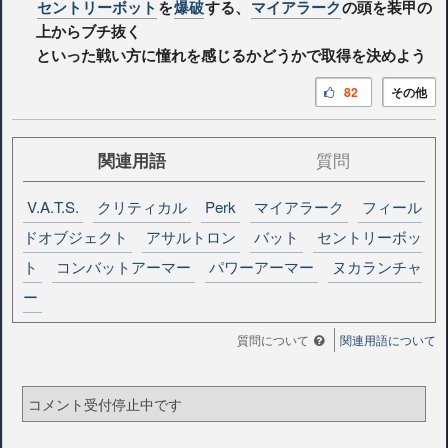
セントリーボット
を
爆破
する、
マイアラーク
の頭を装甲の
上からブチ抜く
といった戦い方に憧れを感じるかどうかで取得を決めよう
82
その他
関連用語
質問
V.A.T.S.
クリティカル
Perk
マイアラーク
フィール
ドオブジェクト
アサルトロン
バット
セントリーボッ
ト
コンバットアーマー
パワーアーマー
ヌカランチャ
ー
質問について
関連用語について
コメント受付停止中です