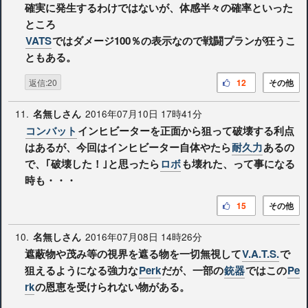
確実に発生するわけではないが、体感半々の確率といった
ところ
VATS
ではダメージ100％の表示なので戦闘プランが狂うこ
ともある。
返信:20
12
その他
11.
2016年07月10日 17時41分
名無しさん
コンバット
インヒビーターを正面から狙って破壊する利点
はあるが、今回はインヒビーター自体やたら
耐久力
あるの
で、｢破壊した！｣と思ったら
ロボ
も壊れた、って事になる
時も・・・
15
その他
10.
2016年07月08日 14時26分
名無しさん
遮蔽物や茂み等の視界を遮る物を一切無視して
V.A.T.S.
で
狙えるようになる強力な
Perk
だが、一部の
銃器
ではこの
Pe
rk
の恩恵を受けられない物がある。