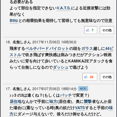
る必要がある
よって部位を指定できない
V.A.T.S.
による近接攻撃には効
果がなく
Blitz
との相乗効果を期待して習得しても無意味なので注意
7
その他
18.
2017年11月06日 16時36分
名無しさん
飛来する
ベルチバード
パイロット
の頭を
ガラス
越しに
44ピ
ストル
で吹き飛ばす爽快感は病みつきだがアクション映画
みたいに背を向けて歩いているとKAMIKAZEアタックを食
らって台無しになるので
ダッシュ
で逃げよう
26
その他
17.
2017年07月06日 18時14分
名無しさん
MOD
>>3
の3は違くね？(もしくは
パッチ
で変更？)
居住地
なんかで手前に
味方
(居住者)、奥に
襲撃
者なんか居
た場合に(重なっている時)奥の奴だけ
VATS
すると手前の
味
方
にダメージ与えないで、後ろだけ倒せるんだけど。