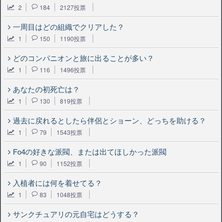
2
184
2127投票
一周目はどの組織でクリアした？
1
150
1190投票
どのコンパニオンと旅に出ることが多い？
1
116
1496投票
あなたの初死亡は？
1
130
819投票
過去に戻れるとしたら伴侶とショーン、どっちを助ける？
1
79
1543投票
Fo4の好きな派閥、または出てほしかった派閥
1
90
1152投票
入植者には何を着せてる？
1
83
1048投票
サンクチュアリの元自宅はどうする？