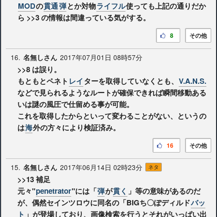
MOD
の
貫通
弾
とか対物
ライフル
使っても上記の通りだか
ら
>>3
の情報は間違っている気がする。
8
その他
16.
2017年07月01日 08時57分
名無しさん
>>8
は誤り。
もともとペネト
レイ
ターを取得していなくとも、
V.A.N.S.
などで見られるようなルートが確保できれば瞬間移動ある
いは謎の風圧で仕留める事が可能。
これを取得したからといって変わることがない、というの
は
海
外の方々により検証済み。
16
その他
15.
2017年06月14日 02時23分
名無しさん
ネタ
>>13
補足
元々"
penetrator
"には「
弾
が
貫く
」等の意味があるのだ
が、偶然セインツロウに同名の「BIGち〇ぽディルド
バッ
ト
」が登場しており、画像検索を行うとそれがいっぱい出