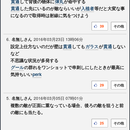
貫通
して背後の物体に
弾丸
が命中する
貫通
した先にいるのが敵ならいいが
入植者
等だと大変な事
になるので取得時は射線に気をつけよう
39
その他
6.
2016年03月23日 13時06分
名無しさん
設定上仕方ないのだが壁は
貫通
しても
ガラス
が
貫通
しない
など
不思議な状況が多発する
グール
の群れをワンショットで串刺しにしたときが最高に
気持ちいい
perk
29
その他
5.
2016年03月05日 07時01分
名無しさん
複数の敵が正面に重なっている場合、後ろの敵を狙うと前
の敵にも当たる。
25
その他