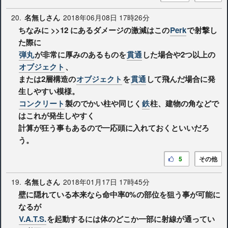
20.
2018年06月08日 17時26分
名無しさん
ちなみに
>>12
にあるダメージの激減はこの
Perk
で射撃し
た際に
弾丸
が非常に厚みのあるものを
貫通
した場合や2つ以上の
オブジェクト
、
または2層構造の
オブジェクト
を
貫通
して飛んだ場合に発
生しやすい模様。
コンクリート
製のでかい柱や同じく
鉄
柱、建物の角などで
はこれが発生しやすく
計算が狂う事もあるので一応頭に入れておくといいだろ
う。
5
その他
19.
2018年01月17日 17時45分
名無しさん
壁に隠れている本来なら命中率0%の部位を狙う事が可能に
なるが
V.A.T.S.
を起動するには体のどこか一部に射線が通ってい