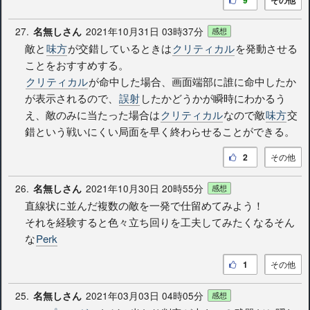
27.
2021年10月31日 03時37分
名無しさん
感想
敵と
味方
が交錯しているときは
クリティカル
を発動させる
ことをおすすめする。
クリティカル
が命中した場合、画面端部に誰に命中したか
が表示されるので、
誤射
したかどうかが瞬時にわかるう
え、敵のみに当たった場合は
クリティカル
なので敵
味方
交
錯という戦いにくい局面を早く終わらせることができる。
2
その他
26.
2021年10月30日 20時55分
名無しさん
感想
直線状に並んだ複数の敵を一発で仕留めてみよう！
それを経験すると色々立ち回りを工夫してみたくなるそん
な
Perk
1
その他
25.
2021年03月03日 04時05分
名無しさん
感想