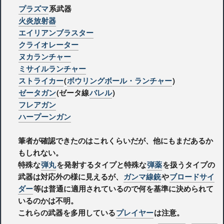
プラズマ
系武器
火炎放射器
エイリアンブラスター
クライオレーター
ヌカランチャー
ミサイルランチャー
ストライカー
(
ボウリングボール・ランチャー
)
ゼータガン
(ゼータ線
バレル
)
フレアガン
ハープーンガン
筆者が確認できたのはこれくらいだが、他にもまだあるか
もしれない。
特殊な
弾丸
を発射するタイプと特殊な
弾薬
を扱うタイプの
武器は対応外の様に見えるが、
ガンマ線銃
や
ブロードサイ
ダー
等は普通に適用されているので何を基準に決められて
いるのかは不明。
これらの武器を多用している
プレイヤー
は注意。