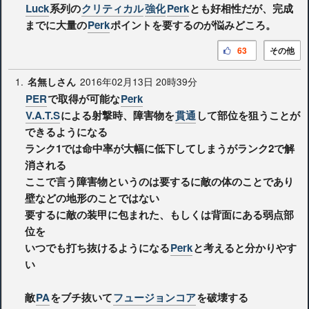
Luck
系列の
クリティカル
強化
Perk
とも好相性だが、完成
までに大量の
Perk
ポイントを要するのが悩みどころ。
63
その他
1.
2016年02月13日 20時39分
名無しさん
PER
で取得が可能な
Perk
V.A.T.S
による射撃時、障害物を
貫通
して部位を狙うことが
できるようになる
ランク1では命中率が大幅に低下してしまうがランク2で解
消される
ここで言う障害物というのは要するに敵の体のことであり
壁などの地形のことではない
要するに敵の装甲に包まれた、もしくは背面にある弱点部
位を
いつでも打ち抜けるようになる
Perk
と考えると分かりやす
い
敵
PA
をブチ抜いて
フュージョンコア
を破壊する