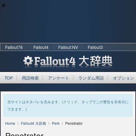
Fallout76
Fallout4
Fallout:NV
Fallout3
TOP
用語検索
アンケート
ランダム用語
オプション
当サイトはネタバレを含みます。(クリック、タップでこの警告を非表示に
できます。)
>
>
>
Home
Fallout4 大辞典
Perk
Penetrator
Penetrator