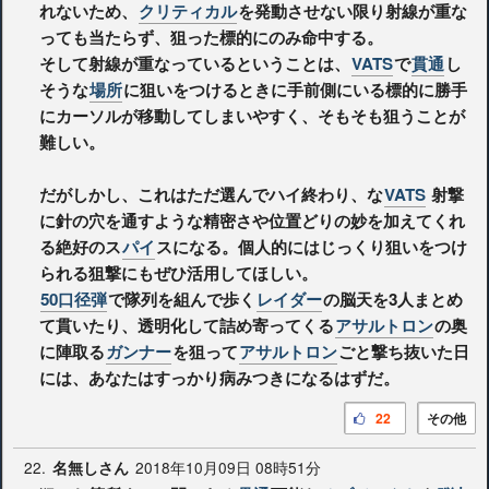
れないため、
クリティカル
を発動させない限り射線が重な
っても当たらず、狙った標的にのみ命中する。
そして射線が重なっているということは、
VATS
で
貫通
し
そうな
場所
に狙いをつけるときに手前側にいる標的に勝手
にカーソルが移動してしまいやすく、そもそも狙うことが
難しい。
だがしかし、これはただ選んでハイ終わり、な
VATS
射撃
に針の穴を通すような精密さや位置どりの妙を加えてくれ
る絶好のス
パイ
スになる。個人的にはじっくり狙いをつけ
られる狙撃にもぜひ活用してほしい。
50口径弾
で隊列を組んで歩く
レイダー
の脳天を3人まとめ
て貫いたり、透明化して詰め寄ってくる
アサルトロン
の奥
に陣取る
ガンナー
を狙って
アサルトロン
ごと撃ち抜いた日
には、あなたはすっかり病みつきになるはずだ。
22
その他
22.
2018年10月09日 08時51分
名無しさん