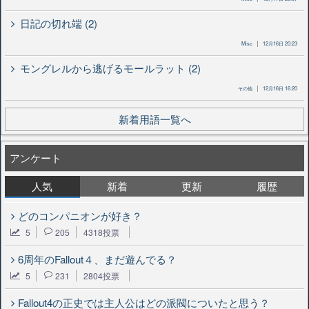
日記の切れ端 (2)
Misc
12月16日 20:23
モングレルから逃げるモールラット (2)
その他
12月16日 16:20
新着用語一覧へ
アンケート
人気
新着
更新
履歴
どのコンパニオンが好き？
5
205
4318投票
6周年のFallout４、まだ遊んでる？
5
231
2804投票
Fallout4の正史では主人公はどの派閥についたと思う？