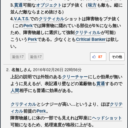
3.
貫通
可能な
オブジェクト
はブチ抜く（
味方
も敵も。縦に
並んだ敵ならまとめ抜ける）
4.
V.A.T.S.
での
クリティカル
ショットは障害物をブチ抜く
（この
Perk
では障害物に隠れている部位が0％になら無い
ため、障害物越しに選択して強制
クリティカル
が可能）
こういう
Perk
である。少なくとも
Critical Banker
は欲し
い。
返信:17
返信:17
87
その他
2.
2016年02月26日 22時56分
名無しさん
上記の説明では外殻のある
クリーチャー
にしか効果が無い
ように見えるが、表記通り壁などの遮蔽物も
貫通
するので
人間
相手にも普通に効果がある。
クリティカル
とシナジーが高い…というより、ほぼ
クリテ
ィカル
前提の
Perk
。
障害物越しに体の一部でも見えれば即座に
ヘッドショット
可能になるため、処理速度が格段に上がる。