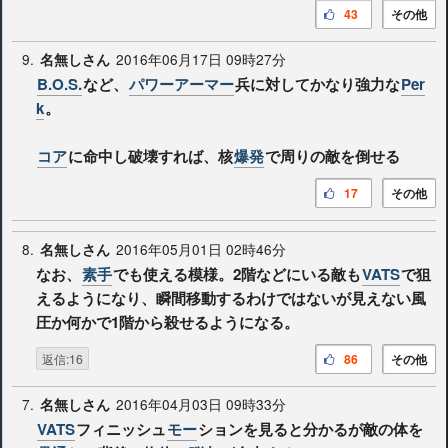
43
その他
9.
2016年06月17日 09時27分
名無しさん
B.O.S.
など、
パワーアーマー
兵に対してかなり強力な
Per
k
。
コア
に命中し破壊すれば、核
爆発
で周りの敵を倒せる
17
その他
8.
2016年05月01日 02時46分
名無しさん
なお、
素手
でも使える模様。2階などにいる敵も
VATS
で狙
えるようになり、瞬間移動するわけではないが見えない風
圧か何かで1階から殺せるようになる。
返信:16
86
その他
7.
2016年04月03日 09時33分
名無しさん
VATS
フィニッシュ
モー
ションを見ると分かるが敵の体を