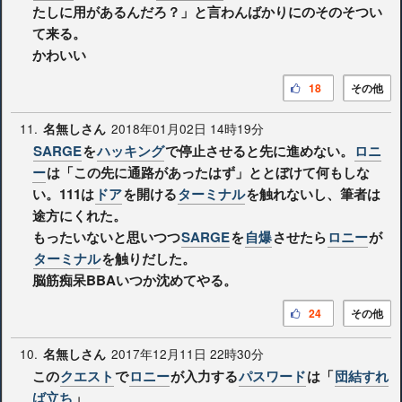
たしに用があるんだろ？」と言わんばかりにのそのそつい
て来る。
かわいい
18
その他
11.
2018年01月02日 14時19分
名無しさん
SARGE
を
ハッキング
で停止させると先に進めない。
ロニ
ー
は「この先に通路があったはず」ととぼけて何もしな
い。111は
ドア
を開ける
ターミナル
を触れないし、筆者は
途方にくれた。
もったいないと思いつつ
SARGE
を
自爆
させたら
ロニー
が
ターミナル
を触りだした。
脳筋痴呆BBAいつか沈めてやる。
24
その他
10.
2017年12月11日 22時30分
名無しさん
この
クエスト
で
ロニー
が入力する
パスワード
は「
団結すれ
ば立ち
」