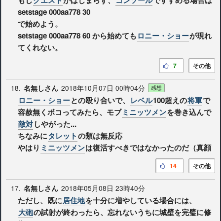
setstage 000aa778 30
で始めよう。
setstage 000aa778 60 から始めても
ロニー・ショー
が現れ
てくれない。
7
その他
18.
2018年10月07日 00時04分
名無しさん
感想
ロニー・ショー
との殴り合いで、
レベル
100超えの
将軍
で
容赦無くボコってみたら、モブ
ミニッツメン
を巻き込んで
敵対
しやがった...
ちなみに
タレット
の類は無反応
やはり
ミニッツメン
は復活すべきではなかったのだ（真顔
14
その他
17.
2018年05月08日 23時40分
名無しさん
ただし、既に
居住地
を十分に増やしている場合には、
大砲
の試射が終わったら、忘れないうちに城壁を完璧に修