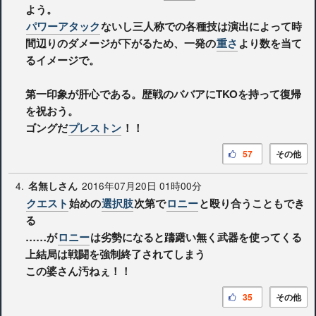
よう。
パワーアタック
ないし三人称での各種技は演出によって時
間辺りのダメージが下がるため、一発の
重さ
より数を当て
るイメージで。
第一印象が肝心である。歴戦のババアにTKOを持って復帰
を祝おう。
ゴングだ
プレストン
！！
57
その他
4.
2016年07月20日 01時00分
名無しさん
クエスト
始めの
選択肢
次第で
ロニー
と殴り合うこともでき
る
……が
ロニー
は劣勢になると躊躇い無く武器を使ってくる
上結局は戦闘を強制終了されてしまう
この婆さん汚ねぇ！！
35
その他