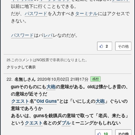
以前に地下に行くこともできる。
だが、
パスワード
を入力すべき
ターミナル
にはアクセスで
きない。
パスワード
はバ
レバ
レなのだが。
2
その他
このコメントはNG投票で非表示になりました。
25.
クリックして表示
22.
2020年10月02日 21時17分
名無しさん
感想
gunそのものにも
大砲
の意味がある。oldは懐かしき昔の、
の意味が近そうだ
クエスト
名"
Old Guns
"とは「いにしえの
大砲
」ぐらいの
意味であろうか
あるいは、gunsを銃猟兵の意味で取って「老兵、来たる」
という
クエスト
名とのダ
ブル
ミーニングかもしれない
10
その他