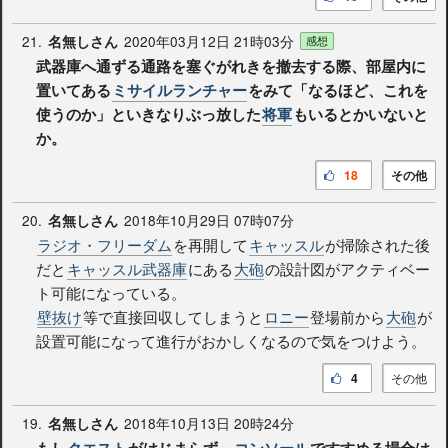
21.
2020年03月12日 21時03分
名無しさん
感想
武器庫へ通ずる通路を塞ぐがれきを撤去する際、部屋内に
置いてある
ミサイルランチャー
をみて「なるほど、これを
使うのか」といきなりぶっ放した
将軍
もいるとかいないと
か。
18
その他
20.
2018年10月29日 07時07分
名無しさん
ラジオ・フリーダム
を再開して
キャッスル
が掃除された後
だと
キャッスル武器庫
にある
大砲
の設計図がアクティベー
ト可能になっている。
壁抜け
等で直接回収してしまうと
ロニー
登場前から
大砲
が
設置可能になって進行がおかしくなるので気をつけよう。
4
その他
19.
2018年10月13日 20時24分
名無しさん
もし
クエスト
がはじまらず、
コンソール
ですすめる場合は