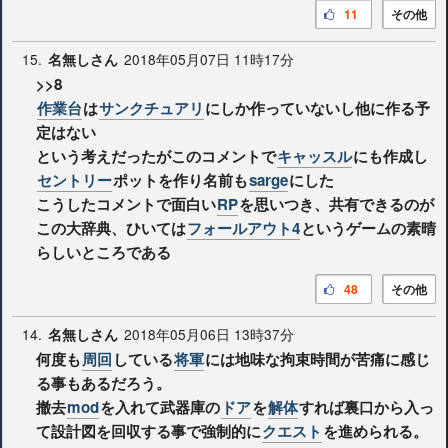
11
その他
15.
2018年05月07日 11時17分
名無しさん
>>8
作業台
は
サンクチュアリ
にしか作っていないし他に作る予
定はない
という考えだったがこのコメントで
キャッスル
にも作成し
セントリー
ポットを作り名前も
sarge
にした
こうしたコメントで面白い
RP
を思いつき、共有できるのが
この大辞典、ひいては
フォールアウト4
というゲームの素晴
らしいところである
48
その他
14.
2018年05月06日 13時37分
名無しさん
何度も
周回
している
将軍
には地味な拘束時間が苦痛に感じ
る事もあるだろう。
撤去
mod
を入れて武器庫の
ドア
を
解体
すれば裏口から入っ
て設計図を回収する事で強制的に
クエスト
を進められる。