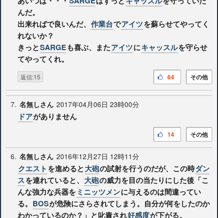
あいつは・・・
SARGE
はずっと
キャッスル
を守っていた
んだ。
出来ればで良いんだ、
作業台
で
アイツ
を蘇らせてやってく
れないか？
きっと
SARGE
も喜ぶ、また
アイツ
に
キャッスル
を守らせ
てやってくれ。
返信:15
64
その他
7.
2017年04月06日 23時00分
名無しさん
ドア
がありません
14
その他
6.
2016年12月27日 12時11分
名無しさん
クエスト
を進めると
大砲
の試射を行うのだが、この時
ダン
ス
を連れていると、
大砲
の威力を目の当たりにした後「こ
んな強力な兵器を
ミニッツメン
に与えるのは間違ってい
る。
BOS
が危険にさらされてしまう。自分が何をしたのか
わかっているのか？」と叱責され
好感度
が下がる。