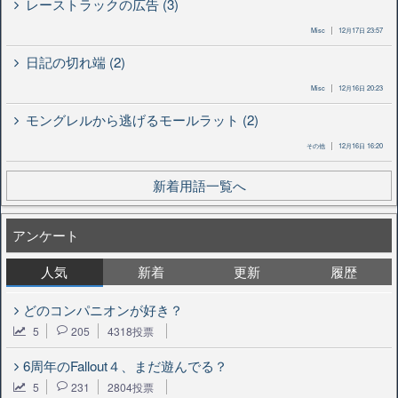
レーストラックの広告 (3)
Misc
12月17日 23:57
日記の切れ端 (2)
Misc
12月16日 20:23
モングレルから逃げるモールラット (2)
その他
12月16日 16:20
新着用語一覧へ
アンケート
人気
新着
更新
履歴
どのコンパニオンが好き？
5
205
4318投票
6周年のFallout４、まだ遊んでる？
5
231
2804投票