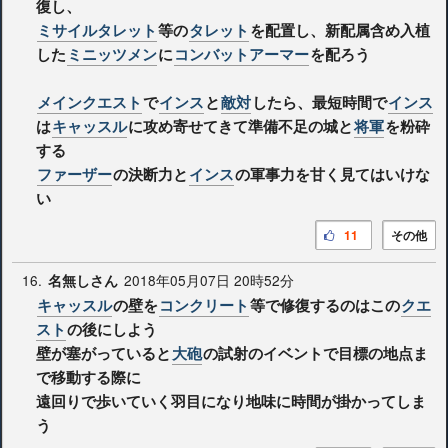
復し、
ミサイルタレット
等の
タレット
を配置し、新配属含め入植
した
ミニッツメン
に
コンバットアーマー
を配ろう
メインクエスト
で
インス
と
敵対
したら、最短時間で
インス
は
キャッスル
に攻め寄せてきて準備不足の城と
将軍
を粉砕
する
ファーザー
の決断力と
インス
の軍事力を甘く見てはいけな
い
11
その他
16.
2018年05月07日 20時52分
名無しさん
キャッスル
の壁を
コンクリート
等で修復するのはこの
クエ
スト
の後にしよう
壁が塞がっていると
大砲
の試射のイベントで目標の地点ま
で移動する際に
遠回りで歩いていく羽目になり地味に時間が掛かってしま
う