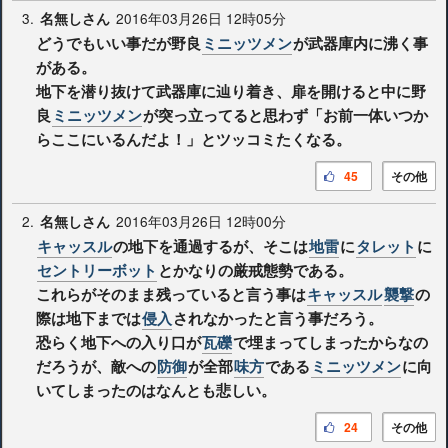
3.
2016年03月26日 12時05分
名無しさん
どうでもいい事だが野良
ミニッツメン
が武器庫内に沸く事
がある。
地下を潜り抜けて武器庫に辿り着き、扉を開けると中に野
良
ミニッツメン
が突っ立ってると思わず「お前一体いつか
らここにいるんだよ！」とツッコミたくなる。
45
その他
2.
2016年03月26日 12時00分
名無しさん
キャッスル
の地下を通過するが、そこは
地雷
に
タレット
に
セントリーボット
とかなりの厳戒態勢である。
これらがそのまま残っていると言う事は
キャッスル
襲撃
の
際は地下までは
侵入
されなかったと言う事だろう。
恐らく地下への入り口が
瓦礫
で埋まってしまったからなの
だろうが、敵への
防御
が全部
味方
である
ミニッツメン
に向
いてしまったのはなんとも悲しい。
24
その他