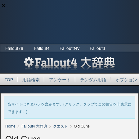
Fallout76
Fallout4
Fallout:NV
Fallout3
TOP
用語検索
アンケート
ランダム用語
オプション
当サイトはネタバレを含みます。(クリック、タップでこの警告を非表示に
できます。)
>
>
>
Home
Fallout4 大辞典
クエスト
Old Guns
Old Guns