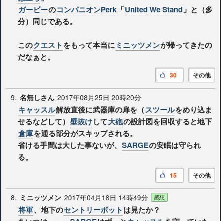
ガービー
の
コンパニオンPerk
「
United We Stand
」と（多
分）同じである。
この
クエスト
をもって本当に
ミニッツメン
が帰ってきたの
だなぁと。
30
その他
9.
2017年08月25日 20時20分
名無しさん
キャッスル
解放直後に武器庫の扉を（
スツール
をめり込ま
せるなどして）
壁抜け
して
大砲
の設計図を回収すると地下
倉庫
を通る部分がスキップされる。
省ける手間は大した事ないが、
SARGE
の安眠は守られ
る。
15
その他
8.
2017年04月18日 14時49分
ミニッツメン
感想
将軍
、地下の
セントリーボット
は見たか？