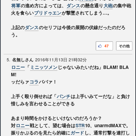
将軍
の進め方によっては、
ダンス
の懸念通り
大砲
の集中砲
火を食らい
プリドゥエン
が撃墜されてしまう…。
上記の
ダンス
のセリフは今後の展開の伏線だったのだろ
う。
47
その他
5.
2016年11月13日 21時32分
名無しさん
ロニー
「
ミニッツメン
じゃないみたいだね」BLAM! BLA
M!
ッだらァ
コラ
ババァ！
上手く殴り倒せれば「
パンチ
は上手いみてーだな」と負け
惜しみを言わせることができる
あまり時間をかけるといけないのだろうか？
対
ロニー
戦として、望む場合は
STR
10、unarmdMAXで。
振りかぶるのを見たら的確に
ガード
し、通常打撃を連打し