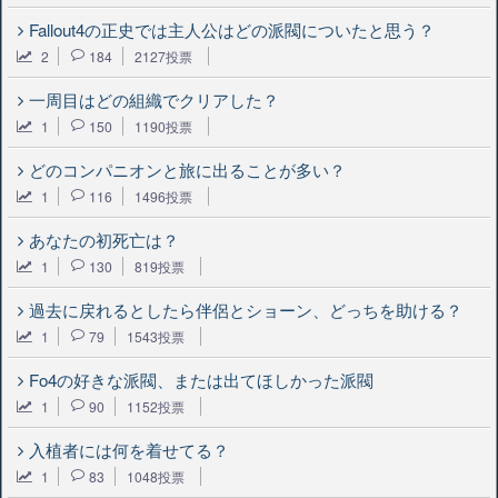
Fallout4の正史では主人公はどの派閥についたと思う？
2
184
2127投票
一周目はどの組織でクリアした？
1
150
1190投票
どのコンパニオンと旅に出ることが多い？
1
116
1496投票
あなたの初死亡は？
1
130
819投票
過去に戻れるとしたら伴侶とショーン、どっちを助ける？
1
79
1543投票
Fo4の好きな派閥、または出てほしかった派閥
1
90
1152投票
入植者には何を着せてる？
1
83
1048投票