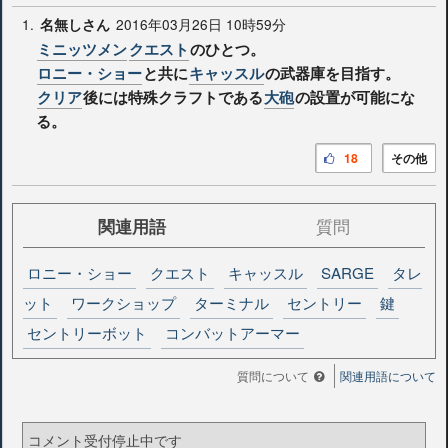
1.
2016年03月26日 10時59分
名無しさん
ミニッツメン
クエスト
のひとつ。
ロニー・ショー
と共に
キャッスル
の武器庫を目指す。
クリア
後には特殊クラフトである
大砲
の設置が可能にな
る。
18
その他
関連用語
質問
ロニー・ショー
クエスト
キャッスル
SARGE
タレ
ット
ワークショップ
ターミナル
セントリー
鍵
セントリーボット
コンバットアーマー
質問について
関連用語について
コメント受付停止中です