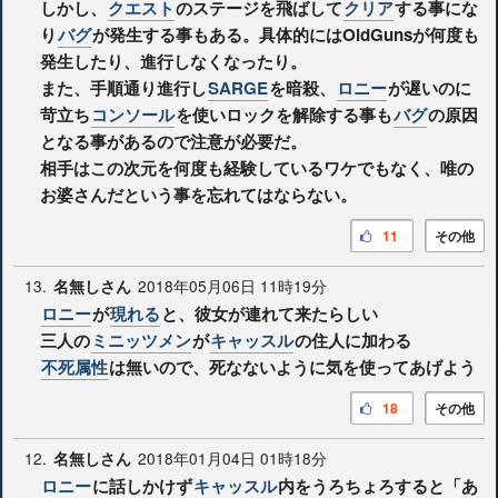
しかし、
クエスト
のステージを飛ばして
クリア
する事にな
り
バグ
が発生する事もある。具体的にはOldGunsが何度も
発生したり、進行しなくなったり。
また、手順通り進行し
SARGE
を暗殺、
ロニー
が遅いのに
苛立ち
コンソール
を使いロックを解除する事も
バグ
の原因
となる事があるので注意が必要だ。
相手はこの次元を何度も経験しているワケでもなく、唯の
お婆さんだという事を忘れてはならない。
11
その他
13.
2018年05月06日 11時19分
名無しさん
ロニー
が
現れる
と、彼女が連れて来たらしい
三人の
ミニッツメン
が
キャッスル
の住人に加わる
不死属性
は無いので、死なないように気を使ってあげよう
18
その他
12.
2018年01月04日 01時18分
名無しさん
ロニー
に話しかけず
キャッスル
内をうろちょろすると「あ