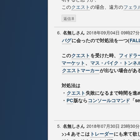
この
クエスト
の場合、遠方の
フェラ
返信:8
6.
2018年09月04日 09時27分
名無しさん
バグ
に会ったので対処法を一つ(
FAL
この
クエスト
を受けた時、
フィドラ
マーケット
、
マス・パイク・トンネ
クエストマーカー
が出ない場合があ
対処法は
・
クエスト
失敗になるまで時間を進
・
PC
版なら
コンソールコマンド
「se
5.
2018年07月30日 23時30分
名無しさん
>>4
あそこは
トレーダー
にも来て欲