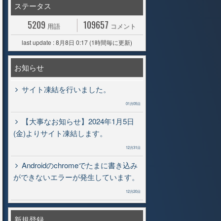
ステータス
5209
109657
用語
コメント
last update : 8月8日 0:17 (1時間毎に更新)
お知らせ
サイト凍結を行いました。
01月05日
【大事なお知らせ】2024年1月5日
(金)よりサイト凍結します。
12月31日
Androidのchromeでたまに書き込み
ができないエラーが発生しています。
12月20日
新規登録