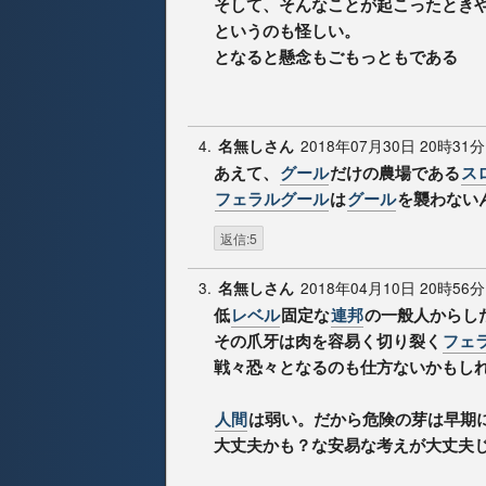
そして、そんなことが起こったとき
というのも怪しい。
となると懸念もごもっともである
4.
2018年07月30日 20時31分
名無しさん
あえて、
グール
だけの農場である
ス
フェラルグール
は
グール
を襲わない
返信:5
3.
2018年04月10日 20時56分
名無しさん
低
レベル
固定な
連邦
の一般人からし
その爪牙は肉を容易く切り裂く
フェ
戦々恐々となるのも仕方ないかもし
人間
は弱い。だから危険の芽は早期
大丈夫かも？な安易な考えが大丈夫