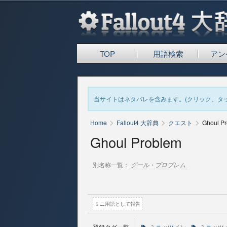
TOP
用語検索
アン
当サイトはネタバレを含みます。(クリック、タ
>
>
>
Home
Fallout4 大辞典
クエスト
Ghoul P
Ghoul Problem
別名称一覧：
グール・プロブレム
ミニ用語として報告
登録タグ一覧
ミニッツメン
ミニッツ