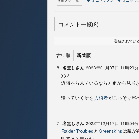
コメント一覧(8)
登録されている
古い順
新着順
8.
2023年01月07日 11時20分
名無しさん
>>7
近隣から来ているなら方角から見当
帰っていく所を
入植者
がこっそり尾
7.
2022年12月17日 11時54分
名無しさん
Raider Troubles
と
Greenskins
は敵が
明すると思うが、