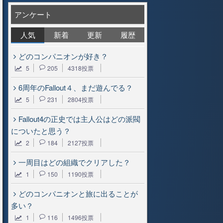
アンケート
人気
新着
更新
履歴
どのコンパニオンが好き？
5
205
4318投票
6周年のFallout４、まだ遊んでる？
5
231
2804投票
Fallout4の正史では主人公はどの派閥
についたと思う？
2
184
2127投票
一周目はどの組織でクリアした？
1
150
1190投票
どのコンパニオンと旅に出ることが
多い？
1
116
1496投票