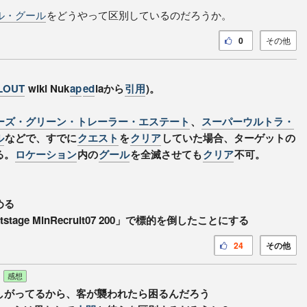
ル・グール
をどうやって区別しているのだろうか。
0
その他
LOUT
wiki Nuk
ap
ed
iaから
引用
)。
ーズ・グリーン・トレーラー・エステート
、
スーパーウルトラ・
ル
などで、すでに
クエスト
を
クリア
していた場合、ターゲットの
る。
ロケーション
内の
グール
を全滅させても
クリア
不可。
める
tstage MinRecruit07 200」で標的を倒したことにする
24
その他
感想
しがってるから、客が襲われたら困るんだろう