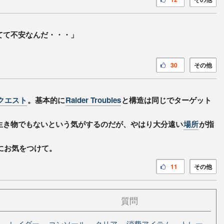
てて不安なんだ・・・」
30
その他
クエスト
。基本的に
Raider Troubles
と構造は同じでターゲット
。
生き物でもないという気がするのだが、やはり大分遠い
場所
が指
にお気をつけて。
11
その他
質問
ト
レイダー
コンソール
クリア
消費アイテム
トレー