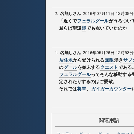
2.
2016年07月11日 12時38分
名無しさん
「近くで
フェラルグール
がうろつい
君らは望遠
鏡
でも覗いていたのか
1.
2016年05月26日 12時53分
名無しさん
居住地
から受けられる
無限
湧き
サブ
の
グール
を始末する
クエスト
である
フェラルグール
ってそんな移動する
定されたりするのはご愛敬。
それでは
将軍
、
ガイガーカウンター
関連用語
フェラル・グール
グール
クエス