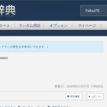
Fallout76
ケート
ランダム用語
オプション
マイページ
ップでこの警告を非表示にできます。)
roblem
更新日：
2023年01月07日 11時20分
用語編集
お気に入り
メンクエスト
フェラル・グール
居住地クエスト