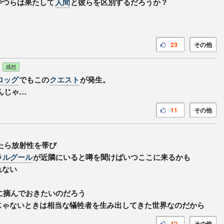
やつらは果たして
人間
と彼らを区別するだろうか？
23
その他
感想
ロッグ
でもこの
クエスト
が発生。
んじゃ…
11
その他
たら放射性を帯び
ラルグール
が近隣にいると噂を聞けばいつここに来るかも
れない
に摘んでおきたいのだろう
じゃないときは相当な犠牲者を生み出してきた世界なのだから
12
その他