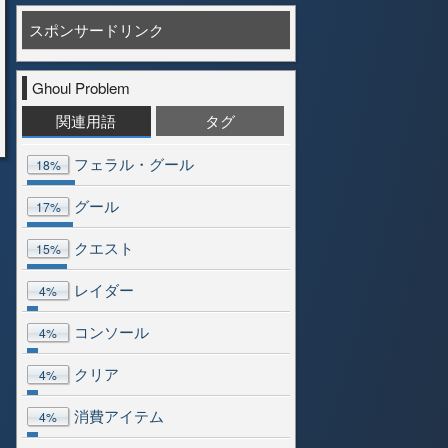
スポンサードリンク
Ghoul Problem
関連用語
タグ
フェラル・グール
18%
グール
17%
クエスト
15%
レイダー
4%
コンソール
4%
クリア
4%
消費アイテム
4%