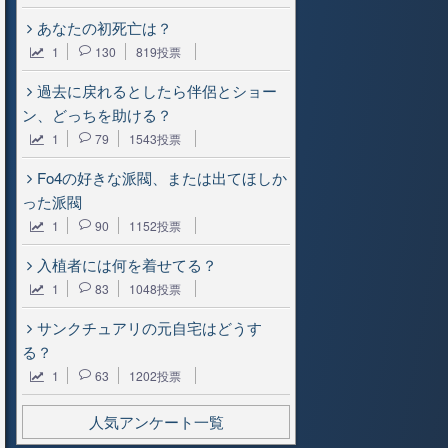
あなたの初死亡は？
1
130
819投票
過去に戻れるとしたら伴侶とショー
ン、どっちを助ける？
1
79
1543投票
Fo4の好きな派閥、または出てほしか
った派閥
1
90
1152投票
入植者には何を着せてる？
1
83
1048投票
サンクチュアリの元自宅はどうす
る？
1
63
1202投票
人気アンケート一覧