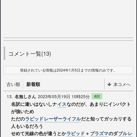
コメント一覧(13)
登録されている情報は2024年1月5日までの情報のみです。
古い順
新着順
末コメへ
13.
2023年05月19日 10時25分
名無しさん
感想
名訳に違いはないしナ
イス
なのだが、あまりにインパクト
が強いため
ただの
ラピッド
レーザーライフル
だと知ってガッカリする
人もいるだろう
せめて光線の色が違うとか
ラピッド
＋
プラズマ
のダ
ブル
レ