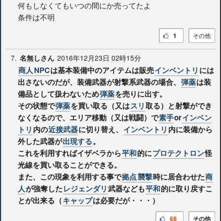
何もしなくてもいつの間にか売ってたよ
条件は不明
1
その他
7.
2016年12月23日 02時15分
名無しさん
商人
NPC
は基本装備中のアイテムは販売
インベントリ
には
出さないのだが、装備武器が射撃系武器の場合、
弾薬
は装
備品として扱わないため
弾薬
を売りに出す。
その状態で
弾薬
を買い取る（又は
スリ
取る）と射撃ができ
なくなるので、エリア移動（又は戦闘）で
素手
or
インベン
トリ
内の
近接武器
に切り替え、
インベントリ
内に装備から
外した武器が
出現する
。
これを利用すればイザベラから
平和
的に
プロテクトロン
怪
光線を買い取ることができる。
また、この現象を利用する事で
拠点
襲撃
時に居合わせた
商
人
が強奪した
レジェンダリ
武器なども
平和
的に取り戻すこ
とが出来る（
キャップ
は必要だが・・・）
68
その他