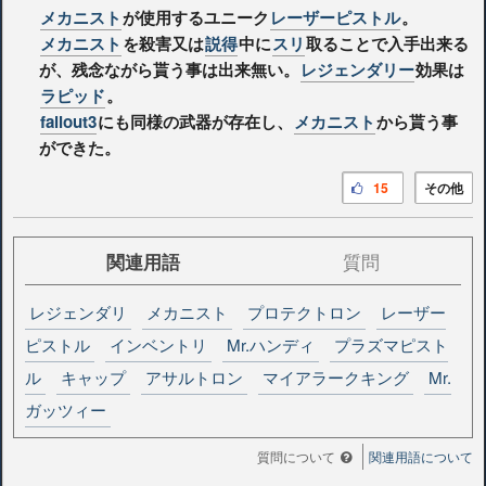
メカニスト
が使用するユニーク
レーザーピストル
。
メカニスト
を殺害又は
説得
中に
スリ
取ることで入手出来る
が、残念ながら貰う事は出来無い。
レジェンダリー
効果は
ラピッド
。
fallout3
にも同様の武器が存在し、
メカニスト
から貰う事
ができた。
15
その他
関連用語
質問
レジェンダリ
メカニスト
プロテクトロン
レーザー
ピストル
インベントリ
Mr.ハンディ
プラズマピスト
ル
キャップ
アサルトロン
マイアラークキング
Mr.
ガッツィー
質問について
関連用語について