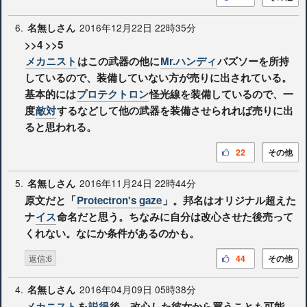
6.
2016年12月22日 22時35分
名無しさん
>>4
>>5
メカニスト
はこの武器の他に
Mr.ハンディ
バズソーを所持
しているので、装備していない方が売りに出されている。
基本的には
プロテクトロン
怪光線を装備しているので、一
度
敵対
するなどして他の武器を装備させられれば売りに出
ると思われる。
22
その他
5.
2016年11月24日 22時44分
名無しさん
原文だと「
Protectron's gaze
」。邦名はオリジナル超えた
ナ
イス
命名だと思う。ちなみに自分は改心させた後売って
くれない。なにか条件があるのかも。
返信:6
44
その他
4.
2016年04月09日 05時38分
名無しさん
メカニスト
を
説得
後、改心した彼女から買うことも可能。