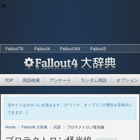
Fallout76
Fallout4
Fallout:NV
Fallout3
TOP
用語検索
アンケート
ランダム用語
オプション
当サイトはネタバレを含みます。(クリック、タップでこの警告を非表示に
できます。)
>
>
>
Home
Fallout4 大辞典
武器
プロテクトロン怪光線
プロテクトロン怪光線