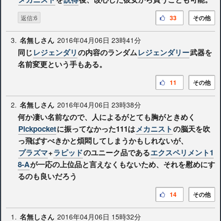
返信:6
33
その他
3.
2016年04月06日 23時41分
名無しさん
同じ
レジェンダリ
の内容のランダム
レジェンダリー
武器を
名前変更という手もある。
11
その他
2.
2016年04月06日 23時38分
名無しさん
何か凄い名前なので、人によるがとても胸がときめく
Pickpocket
に振ってなかった111は
メカニスト
の脳天を吹
っ飛ばすべきかと煩悶してしまうかもしれないが、
プラズマ
+
ラピッド
のユニーク品である
エクスペリメント1
8-A
が一応の上位品と言えなくもないため、それを慰めにす
るのも良いだろう
14
その他
1.
2016年04月06日 15時32分
名無しさん