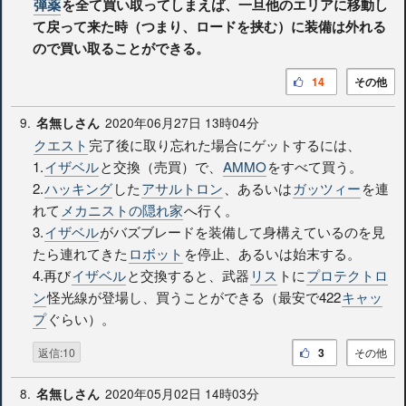
弾薬
を全て買い取ってしまえば、一旦他のエリアに移動し
て戻って来た時（つまり、ロードを挟む）に装備は外れる
ので買い取ることができる。
14
その他
9.
2020年06月27日 13時04分
名無しさん
クエスト
完了後に取り忘れた場合にゲットするには、
1.
イザベル
と交換（売買）で、
AMMO
をすべて買う。
2.
ハッキング
した
アサルトロン
、あるいは
ガッツィー
を連
れて
メカニストの隠れ家
へ行く。
3.
イザベル
がバズブレードを装備して身構えているのを見
たら連れてきた
ロボット
を停止、あるいは始末する。
4.再び
イザベル
と交換すると、武器
リス
トに
プロテクトロ
ン
怪光線が登場し、買うことができる（最安で422
キャッ
プ
ぐらい）。
返信:10
3
その他
8.
2020年05月02日 14時03分
名無しさん