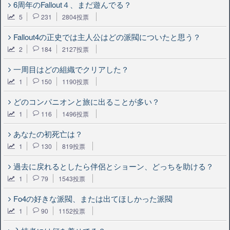
6周年のFallout４、まだ遊んでる？
5
231
2804投票
Fallout4の正史では主人公はどの派閥についたと思う？
2
184
2127投票
一周目はどの組織でクリアした？
1
150
1190投票
どのコンパニオンと旅に出ることが多い？
1
116
1496投票
あなたの初死亡は？
1
130
819投票
過去に戻れるとしたら伴侶とショーン、どっちを助ける？
1
79
1543投票
Fo4の好きな派閥、または出てほしかった派閥
1
90
1152投票