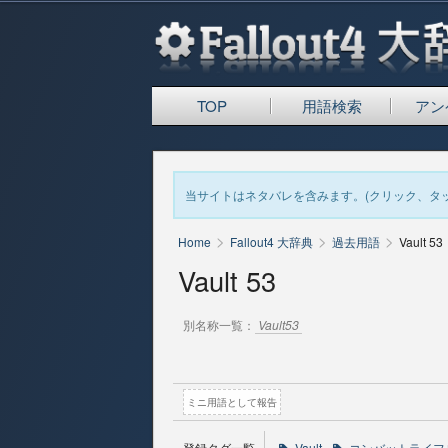
TOP
用語検索
アン
当サイトはネタバレを含みます。(クリック、タ
>
>
>
Home
Fallout4 大辞典
過去用語
Vault 53
Vault 53
別名称一覧：
Vault53
ミニ用語として報告
登録タグ一覧
Vault
コンバットライフ