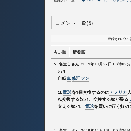
コメント一覧(5)
登録されている
古い順
新着順
5.
2019年10月27日 03時02分
名無しさん
>>4
自転
車
修理マン
Q.
電球
を1個交換するのに
アメリカ
A.交換する奴×1、交換する奴が乗る
支える奴×1、
電球
を買いに行く奴×1
4.
2018年11月13日 00時26分
名無しさん