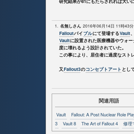
研究結果が81にもたらされれば大い
1.
2016年06月14日 11時43分
名無しさん
Fallout
バイ
ブル
にて登場する
Vault
Vault
に設置された医療機器やウォー
度に壊れるよう設計されていた。
この事により、居住者に過度なスト
又
Fallout3
の
コンセプトアート
とし
関連用語
Vault
Fallout: A Post Nuclear Role P
3
Vault 8
The Art of Fallout 4
修理