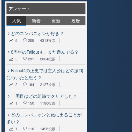
アンケート
人気
新着
更新
履歴
どのコンパニオンが好き？
5
205
4318投票
6周年のFallout４、まだ遊んでる？
5
231
2804投票
Fallout4の正史では主人公はどの派閥
についたと思う？
2
184
2127投票
一周目はどの組織でクリアした？
1
150
1190投票
どのコンパニオンと旅に出ることが
多い？
1
116
1496投票