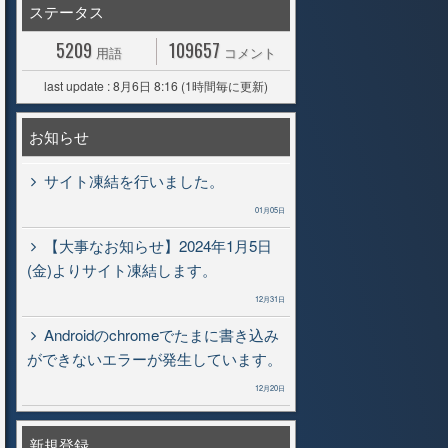
ステータス
5209
109657
用語
コメント
last update : 8月6日 8:16 (1時間毎に更新)
お知らせ
サイト凍結を行いました。
01月05日
【大事なお知らせ】2024年1月5日
(金)よりサイト凍結します。
12月31日
Androidのchromeでたまに書き込み
ができないエラーが発生しています。
12月20日
新規登録