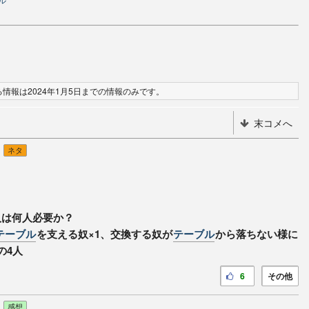
情報は2024年1月5日までの情報のみです。
末コメへ
ネタ
人は何人必要か？
テーブル
を支える奴×1、交換する奴が
テーブル
から落ちない様に
の4人
6
その他
感想