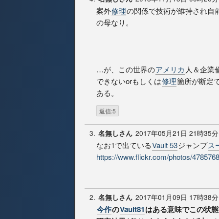
案外
修理
の関係で技術が維持され自
の母なり。
…が、この世界の
アメリカ
人＆企業
できないorもしくは
修理
箇所が断定
ある。
返信:5
3.
2017年05月21日 21時35分
名無しさん
なお1で出ている
Vault 53
ジャンプ
ス
https://www.flickr.com/photos/4785
2.
2017年01月09日 17時38分
名無しさん
今作
の
Vault81
はある意味でこの状態