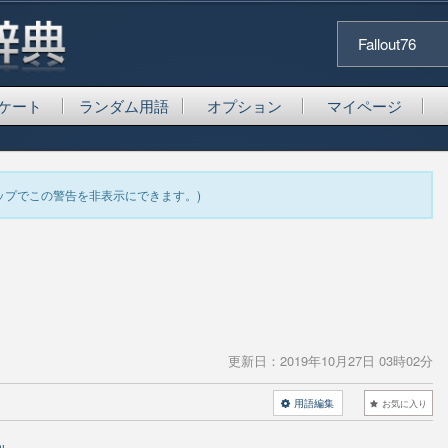
Fallout76
ケート
ランダム用語
オプション
マイページ
ップでこの警告を非表示にできます。)
更新日：
2019年10月27日 03時02分
用語編集
お気に入り
ル