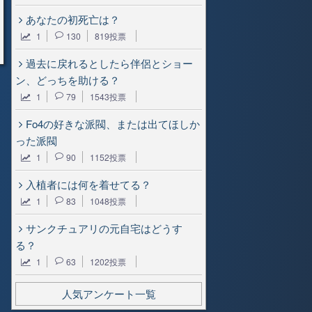
あなたの初死亡は？
1
130
819投票
過去に戻れるとしたら伴侶とショー
ン、どっちを助ける？
1
79
1543投票
Fo4の好きな派閥、または出てほしか
った派閥
1
90
1152投票
入植者には何を着せてる？
1
83
1048投票
サンクチュアリの元自宅はどうす
る？
1
63
1202投票
人気アンケート一覧