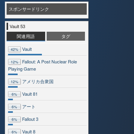
スポンサードリンク
Vault 53
関連用語
タグ
Vault
42%
Fallout: A Post Nuclear Role
12%
Playing Game
アメリカ合衆国
12%
Vault 81
6%
アート
6%
Fallout 3
6%
Vault 8
6%