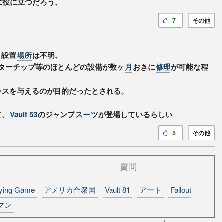
に役に立つだろう。
7
その他
、設置
場所
は不明。
ターチップ等のほとんどの設備が数ヶ
月
おきに
修理
が可能な程
レスを与えるのが目的だったとされる。
て、
Vault 53
のジャンプ
スー
ツが登場しているらしい
5
その他
質問
laying Game
アメリカ合衆国
Vault 81
アート
Fallout
マン