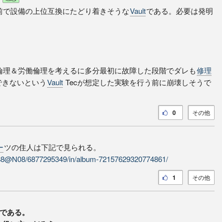
前で設備の上位互換にたどり着きそうな
Vault
である。必要は発明
倫理＆労働倫理を考えるに多分最初に故障した段階でダレも
修理
できないという
Vault
Tecが想定した実験を行う前に崩壊しそうで
0
その他
ー
ツの住人は下記で見られる。
7688@N08/6877295349/in/album-72157629320774861/
1
その他
である。