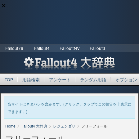
Fallout76
Fallout4
Fallout:NV
Fallout3
TOP
用語検索
アンケート
ランダム用語
オプション
当サイトはネタバレを含みます。(クリック、タップでこの警告を非表示に
できます。)
>
>
>
Home
Fallout4 大辞典
レジェンダリ
フリーフォール
フリーフォール