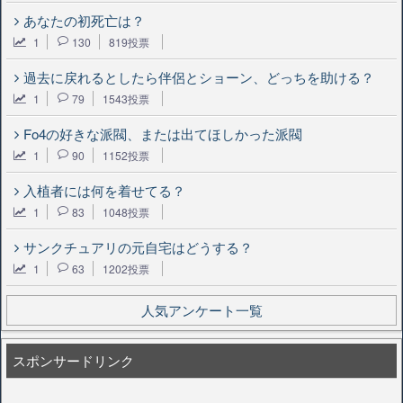
あなたの初死亡は？
1
130
819投票
過去に戻れるとしたら伴侶とショーン、どっちを助ける？
1
79
1543投票
Fo4の好きな派閥、または出てほしかった派閥
1
90
1152投票
入植者には何を着せてる？
1
83
1048投票
サンクチュアリの元自宅はどうする？
1
63
1202投票
人気アンケート一覧
スポンサードリンク