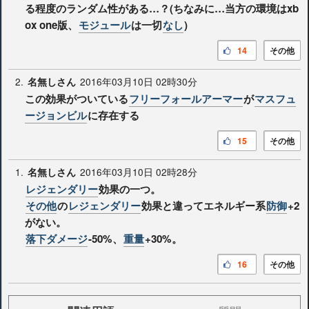
る程度のランダム性がある…？(ちなみに…当方の環境はxb
ox one版、
モジュール
は一切
なし
)
14
その他
2.
2016年03月10日 02時30分
名無しさん
この効果がついている
フリーフォールアーマー
が
マスフュ
ージョンビル
に存在する
15
その他
1.
2016年03月10日 02時28分
名無しさん
レジェンダリー
効果の一つ。
その他
の
レジェンダリー
効果と違ってエネルギー系
防御
+2
がない。
落下ダメージ
-50%、
重量
+30%。
16
その他