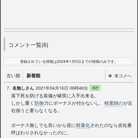
コメント一覧(6)
登録されている情報は2024年1月5日までの情報のみです。
古い順
新着順
末コメへ
7.
2021年04月16日 06時46分
名無しさん
感想
落下死を防げる装備が確実に入手出来る。
しかし重く
防御
力にボーナスが付かないし、
軽業師の
が左
右揃うと要らなくなる。
ボーナス無しでも良いから逆に
軽量化
されたのなら劣化番
呼ばわりされなかったのに。