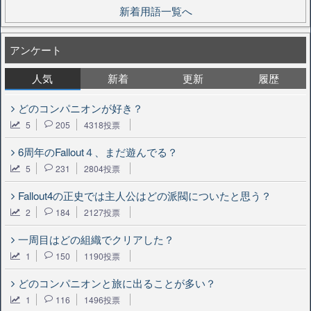
新着用語一覧へ
アンケート
人気
新着
更新
履歴
どのコンパニオンが好き？
5
205
4318投票
6周年のFallout４、まだ遊んでる？
5
231
2804投票
Fallout4の正史では主人公はどの派閥についたと思う？
2
184
2127投票
一周目はどの組織でクリアした？
1
150
1190投票
どのコンパニオンと旅に出ることが多い？
1
116
1496投票