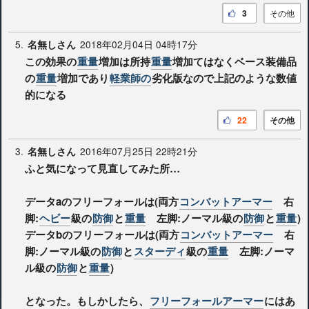
3
その他
5.
2018年02月04日 04時17分
名無しさん
この効果の
重量
増加は所持
重量
増加てはなくベース装備品
の
重量
増加であり
軽業師の
劣化版なので上記のような数値
的になる
22
その他
3.
2016年07月25日 22時21分
名無しさん
ふと気になって見直してみた所…
データaのフリーフォールは(両方
コンバットアーマー
右
脚:
ヘビー
級の
防御
と
重量
左脚:ノーマル級の
防御
と
重量
)
データbのフリーフォールは(両方
コンバットアーマー
右
脚:ノーマル級の
防御
と
スターディ
級の
重量
左脚:ノーマ
ル級の
防御
と
重量
)
となった。もしかしたら、
フリーフォールアーマー
にはあ