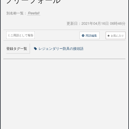
別名称一覧：
Freefall
更新日：
2021年04月16日 06時46分
ミニ用語として報告
用語編集
お気に入り
登録タグ一覧
レジェンダリー防具の接頭語