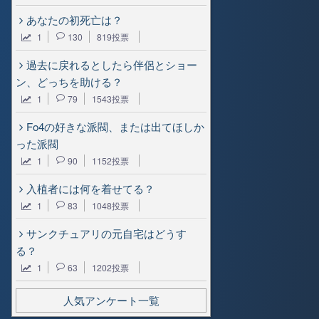
あなたの初死亡は？
1
130
819投票
過去に戻れるとしたら伴侶とショー
ン、どっちを助ける？
1
79
1543投票
Fo4の好きな派閥、または出てほしか
った派閥
1
90
1152投票
入植者には何を着せてる？
1
83
1048投票
サンクチュアリの元自宅はどうす
る？
1
63
1202投票
人気アンケート一覧