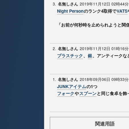
3.
2019年11月12日 02時44分
名無しさん
Night Person
のランク4取得で
VATS
「お前が何秒時を止められようと関
2.
2019年11月12日 01時16分
名無しさん
プラスチック
、
銀
、アンティークな
1.
2018年09月06日 09時33分
名無しさん
JUNKアイテム
の1つ
フォーク
や
スプーン
と同じ食卓を飾
関連用語