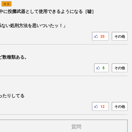
ネタ
中に投擲武器として使用できるようになる［嘘］
係ない処刑方法を思いついたッ！」
25
その他
ど数種類ある。
5
その他
ったりしてる
12
その他
質問