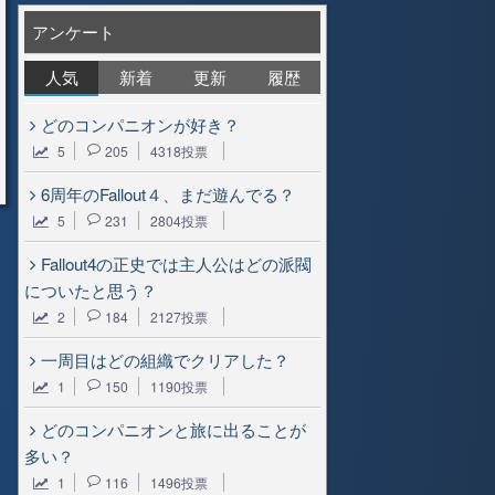
アンケート
人気
新着
更新
履歴
どのコンパニオンが好き？
5
205
4318投票
6周年のFallout４、まだ遊んでる？
5
231
2804投票
Fallout4の正史では主人公はどの派閥
についたと思う？
2
184
2127投票
一周目はどの組織でクリアした？
1
150
1190投票
どのコンパニオンと旅に出ることが
多い？
1
116
1496投票