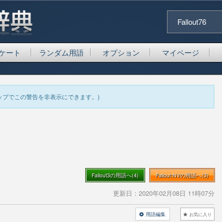
Fallout76
ケート
ランダム用語
オプション
マイページ
ップでこの警告を非表示にできます。)
Fallout3の用語へ(4)
Fallout:NVの用語へ(3)
更新日：
2020年02月08日 11時07分
用語編集
お気に入り