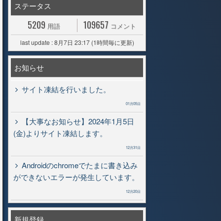
ステータス
5209
109657
用語
コメント
last update : 8月7日 23:17 (1時間毎に更新)
お知らせ
サイト凍結を行いました。
01月05日
【大事なお知らせ】2024年1月5日
(金)よりサイト凍結します。
12月31日
Androidのchromeでたまに書き込み
ができないエラーが発生しています。
12月20日
新規登録