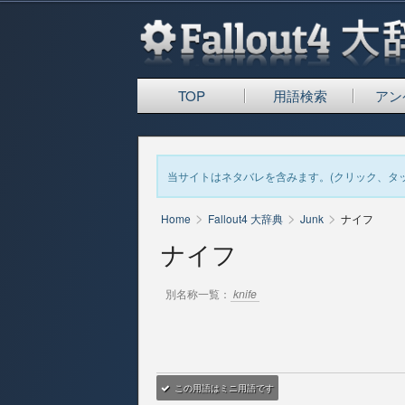
TOP
用語検索
アン
当サイトはネタバレを含みます。(クリック、タ
>
>
>
Home
Fallout4 大辞典
Junk
ナイフ
ナイフ
別名称一覧：
knife
この用語はミニ用語です