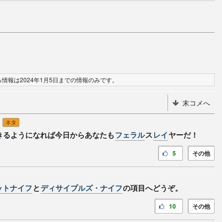
情報は2024年1月5日までの情報のみです。
末コメへ
ネタ
きるようになれば今日からあなたも
フェラル
ス
レイ
ヤーだ！
5
その他
ットナイフ
と
ディサイプルズ・ナイフ
の項目へどうぞ。
10
その他