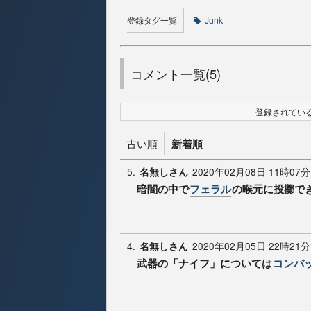
登録タグ一覧
Junk
コメント一覧(5)
登録されている
古い順
新着順
5.
2020年02月08日 11時07分
名無しさん
暗闇の中で
フェラル
の喉元に投擲で
4.
2020年02月05日 22時21分
名無しさん
武器の「ナイフ」については
コンバ