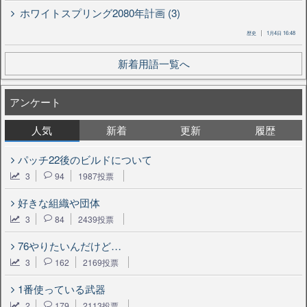
ホワイトスプリング2080年計画 (3)
歴史
1月4日 16:48
新着用語一覧へ
アンケート
人気
新着
更新
履歴
パッチ22後のビルドについて
3
94
1987投票
好きな組織や団体
3
84
2439投票
76やりたいんだけど…
3
162
2169投票
1番使っている武器
2
179
2113投票