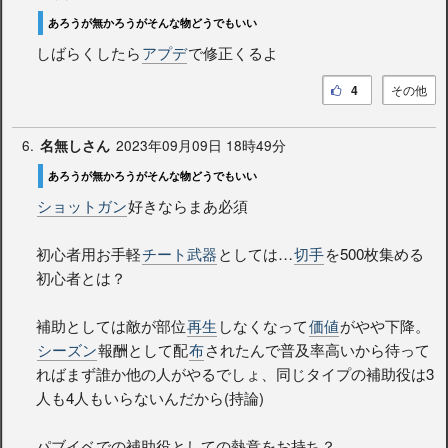
あろうが無かろうがそんな物どうでもいい
しばらくしたら
アプデ
で修正くるよ
4
その他
6.
2023年09月09日 18時49分
名無しさん
あろうが無かろうがそんな物どうでもいい
ショットガン
好きならまあ必須
初心者用お手軽
チート武器
としては…
切手
を500枚集める
初心者とは？
補助としては敵が部位
再生
しなくなって
価値
がやや下降。
シーズン
報酬として配
布
されたんで普及率高いから待って
ればまず誰か他の人がやるでしょ、同じタイプの補助役は3
人も4人もいらないんだから(持論)
パブイベでの補助役としての熱意をお持ち？