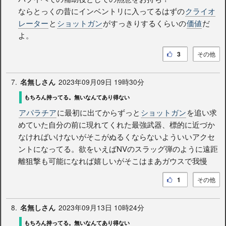
ならとっくの昔にインベントリに入ってるはずの
クライオ
レーター
と
ショットガン
がすっきりするくらいの
価値
だ
よ。
3
その他
7.
2023年09月09日 19時30分
名無しさん
もちろん持ってる。無いなんてあり得ない
アパラチア
に最初に出てからずっと
ショットガン
を追い求
めていた自分の前に現れてくれた最強武器、標的に近づか
なければいけないがそこがぬるくならないよういいアクセ
ントになってる。欲をいえばNVのスラッグ弾のように遠距
離狙撃も可能になれば嬉しいがそこはまあガウスで我慢
1
その他
8.
2023年09月13日 10時24分
名無しさん
もちろん持ってる。無いなんてあり得ない