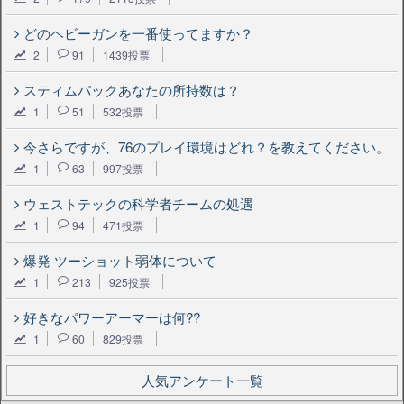
どのヘビーガンを一番使ってますか？
2
91
1439投票
スティムパックあなたの所持数は？
1
51
532投票
今さらですが、76のプレイ環境はどれ？を教えてください。
1
63
997投票
ウェストテックの科学者チームの処遇
1
94
471投票
爆発 ツーショット弱体について
1
213
925投票
好きなパワーアーマーは何??
1
60
829投票
人気アンケート一覧