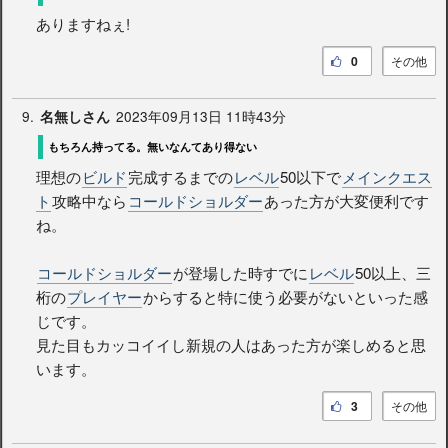
ありますねぇ!
0
その他
9.
2023年09月13日 11時43分
名無しさん
もちろん持ってる。無いなんてあり得ない
理想の
ビルド
完成するまでの
レベル
50以下で
メインクエス
ト
攻略中なら
コールドショルダー
あった方が大変便利です
ね。
コールドショルダー
が登場した時すでに
レベル
50以上、三
桁の
プレイヤー
からすると特に使う必要がないといった感
じです。
見た目もカッコイイし新規の人はあった方が楽しめると思
います。
3
その他