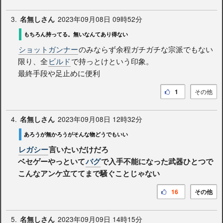
3.
2023年09月08日 09時52分
名無しさん
もちろん持ってる。無いなんてあり得ない
ショットガンナー
のみならず余程ガチガチな宗派でもない
限り、全
ビルド
で持っとけという印象。
最終手段や足止めに便利
1
その他
4.
2023年09月08日 12時32分
名無しさん
あろうが無かろうがそんな物どうでもいい
レガシー
言いたいだけだろ
ベセゲーやっといて
バグ
で入手不能になった武器ひとつで
こんなアンケ立ててまで騒ぐことじゃない
16
その他
5.
2023年09月09日 14時15分
名無しさん