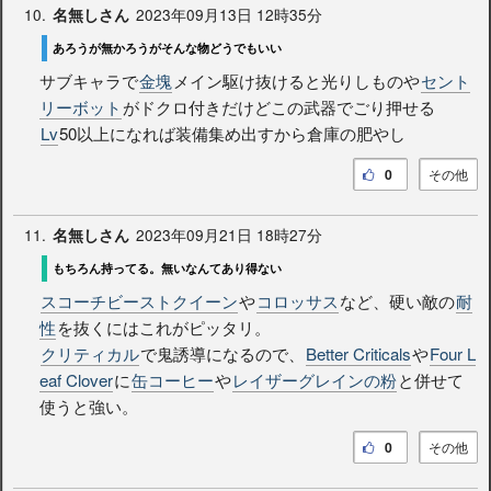
10.
2023年09月13日 12時35分
名無しさん
あろうが無かろうがそんな物どうでもいい
サブキャラで
金塊
メイン駆け抜けると光りしものや
セント
リーボット
がドクロ付きだけどこの武器でごり押せる
Lv
50以上になれば装備集め出すから倉庫の肥やし
0
その他
11.
2023年09月21日 18時27分
名無しさん
もちろん持ってる。無いなんてあり得ない
スコーチビーストクイーン
や
コロッサス
など、硬い敵の
耐
性
を抜くにはこれがピッタリ。
クリティカル
で鬼誘導になるので、
Better Criticals
や
Four L
eaf Clover
に
缶コーヒー
や
レイザーグレインの粉
と併せて
使うと強い。
0
その他