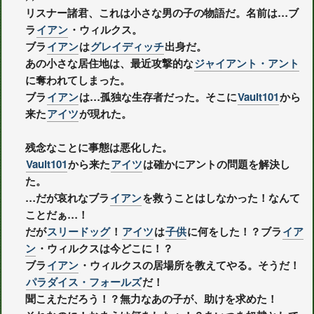
リスナー諸君、これは小さな男の子の物語だ。名前は…ブ
ラ
イアン
・ウィルクス。
ブラ
イアン
は
グレイディッチ
出身だ。
あの小さな居住地は、最近攻撃的な
ジャイアント・アント
に奪われてしまった。
ブラ
イアン
は…孤独な生存者だった。そこに
Vault101
から
来た
アイツ
が現れた。
残念なことに事態は悪化した。
Vault101
から来た
アイツ
は確かにアントの問題を解決し
た。
…だが哀れなブラ
イアン
を救うことはしなかった！なんて
ことだぁ…！
だが
スリードッグ
！
アイツ
は
子供
に何をした！？ブラ
イア
ン
・ウィルクスは今どこに！？
ブラ
イアン
・ウィルクスの居場所を教えてやる。そうだ！
パラダイス・フォールズ
だ！
聞こえただろう！？無力なあの子が、助けを求めた！