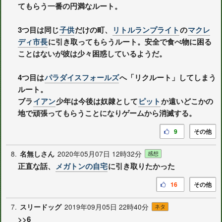
てもらう一番の円満なルート。
3つ目は同じ
子供
だけの町、
リトルランプライト
の
マクレ
ディ市長
に引き取ってもらうルート。安全で食べ物に困る
ことはないが彼は少々困惑しているようだ。
4つ目は
パラダイスフォールズ
へ「リクルート」してしまう
ルート。
ブラ
イアン
少年は今後は奴隷として
ピット
か遠いどこかの
地で頑張ってもらうことになりゲームから消滅する。
9
その他
8.
2020年05月07日 12時32分
名無しさん
感想
正直な話、
メガトンの自宅
に引き取りたかった
16
その他
7.
2019年09月05日 22時40分
スリードッグ
ネタ
>>6