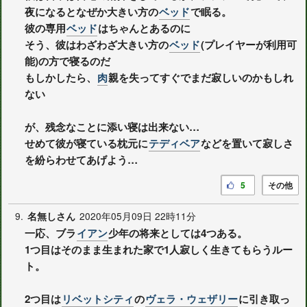
夜になるとなぜか大きい方の
ベッド
で眠る。
彼の専用
ベッド
はちゃんとあるのに
そう、彼はわざわざ大きい方の
ベッド
(プレイヤーが利用可
能)の方で寝るのだ
もしかしたら、
肉
親を失ってすぐでまだ寂しいのかもしれ
ない
が、残念なことに添い寝は出来ない…
せめて彼が寝ている枕元に
テディベア
などを置いて寂しさ
を紛らわせてあげよう…
5
その他
9.
2020年05月09日 22時11分
名無しさん
一応、ブラ
イアン
少年の将来としては4つある。
1つ目はそのまま生まれた家で1人寂しく生きてもらうルー
ト。
2つ目は
リベットシティ
の
ヴェラ・ウェザリー
に引き取っ