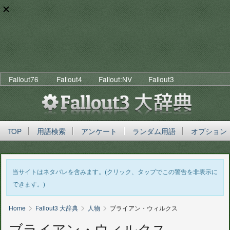
Fallout76
Fallout4
Fallout:NV
Fallout3
TOP
用語検索
アンケート
ランダム用語
オプション
当サイトはネタバレを含みます。(クリック、タップでこの警告を非表示に
できます。)
>
>
>
Home
Fallout3 大辞典
人物
ブライアン・ウィルクス
ブライアン・ウィルクス