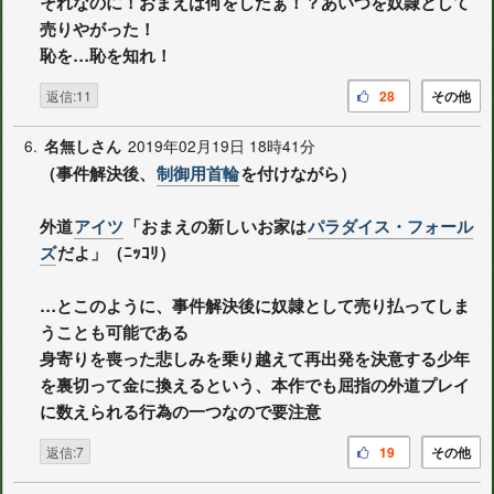
それなのに！おまえは何をしたぁ！？あいつを奴隷として
売りやがった！
恥を…恥を知れ！
返信:11
28
その他
6.
2019年02月19日 18時41分
名無しさん
（事件解決後、
制御用首輪
を付けながら）
外道
アイツ
「おまえの新しいお家は
パラダイス・フォール
ズ
だよ」（ﾆｯｺﾘ）
…とこのように、事件解決後に奴隷として売り払ってしま
うことも可能である
身寄りを喪った悲しみを乗り越えて再出発を決意する少年
を裏切って金に換えるという、本作でも屈指の外道プレイ
に数えられる行為の一つなので要注意
返信:7
19
その他