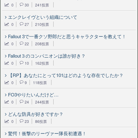
0
30
241投票
エンクレイヴという組織について
0
27
210投票
Fallout 3で一番クソ野郎だと思うキャラクターを教えて！
0
22
208投票
Fallout３のコンパニオンは誰が好き？
0
10
162投票
【RP】あなたにとって101はどのような存在でしたか？
0
9
118投票
FO3やりたいんだけど…
0
24
244投票
どんな防具が好きですか？
0
23
86投票
驚愕！衝撃のリーヴァー隊長初遭遇！