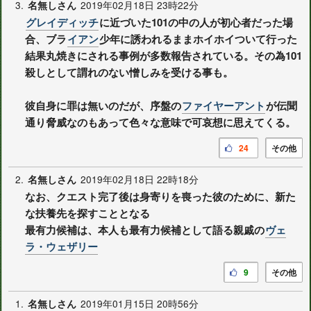
3.
2019年02月18日 23時22分
名無しさん
グレイディッチ
に近づいた101の中の人が初心者だった場
合、ブラ
イアン
少年に誘われるままホイホイついて行った
結果丸焼きにされる事例が多数報告されている。その為101
殺しとして謂れのない憎しみを受ける事も。
彼自身に罪は無いのだが、序盤の
ファイヤーアント
が伝聞
通り脅威なのもあって色々な意味で可哀想に思えてくる。
24
その他
2.
2019年02月18日 22時18分
名無しさん
なお、クエスト完了後は身寄りを喪った彼のために、新た
な扶養先を探すこととなる
最有力候補は、本人も最有力候補として語る親戚の
ヴェ
ラ・ウェザリー
9
その他
1.
2019年01月15日 20時56分
名無しさん