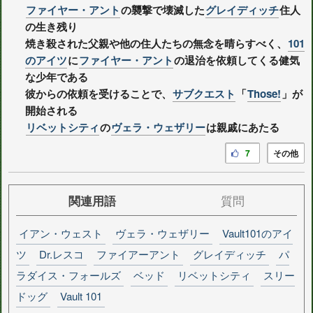
ファイヤー・アント
の襲撃で壊滅した
グレイディッチ
住人
の生き残り
焼き殺された父親や他の住人たちの無念を晴らすべく、
101
のアイツ
に
ファイヤー・アント
の退治を依頼してくる健気
な少年である
彼からの依頼を受けることで、
サブクエスト
「
Those!
」が
開始される
リベットシティ
の
ヴェラ・ウェザリー
は親戚にあたる
7
その他
関連用語
質問
イアン・ウェスト
ヴェラ・ウェザリー
Vault101のアイ
ツ
Dr.レスコ
ファイアーアント
グレイディッチ
パ
ラダイス・フォールズ
ベッド
リベットシティ
スリー
ドッグ
Vault 101