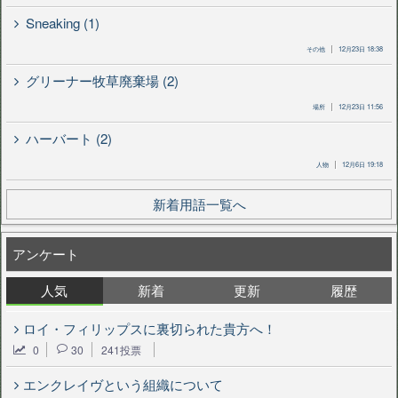
Sneaking (1)
その他
12月23日 18:38
グリーナー牧草廃棄場 (2)
場所
12月23日 11:56
ハーバート (2)
人物
12月6日 19:18
新着用語一覧へ
アンケート
人気
新着
更新
履歴
ロイ・フィリップスに裏切られた貴方へ！
0
30
241投票
エンクレイヴという組織について