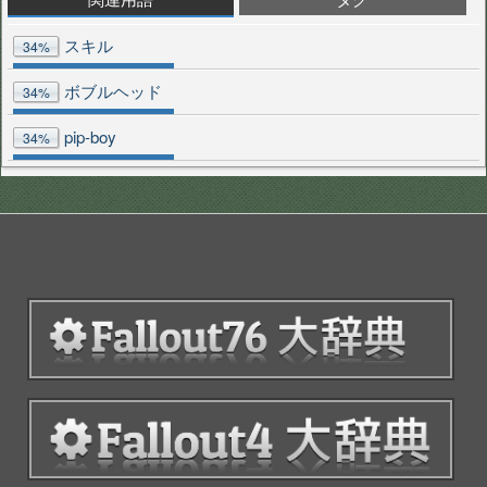
スキル
34%
ボブルヘッド
34%
pip-boy
34%