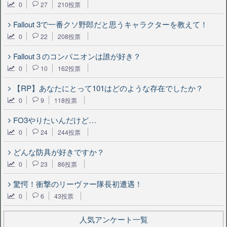
0
27
210投票
Fallout 3で一番クソ野郎だと思うキャラクターを教えて！
0
22
208投票
Fallout３のコンパニオンは誰が好き？
0
10
162投票
【RP】あなたにとって101はどのような存在でしたか？
0
9
118投票
FO3やりたいんだけど…
0
24
244投票
どんな防具が好きですか？
0
23
86投票
驚愕！衝撃のリーヴァー隊長初遭遇！
0
6
43投票
人気アンケート一覧