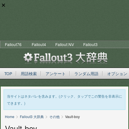
Fallout76
Fallout4
Fallout:NV
Fallout3
TOP
用語検索
アンケート
ランダム用語
オプション
当サイトはネタバレを含みます。(クリック、タップでこの警告を非表示に
できます。)
>
>
>
Home
Fallout3 大辞典
その他
Vault-boy
Vault-boy