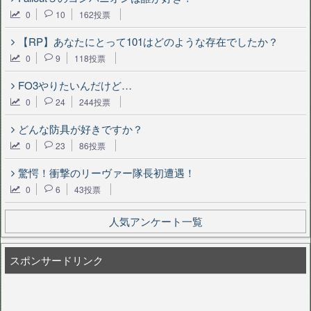
0
10
162投票
【RP】あなたにとって101はどのような存在でしたか？
0
9
118投票
FO3やりたいんだけど…
0
24
244投票
どんな防具が好きですか？
0
23
86投票
驚愕！衝撃のリーヴァー隊長初遭遇！
0
6
43投票
人気アンケート一覧
スポンサードリンク