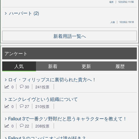
場所
12月23日 11:56
ハーバート (2)
人物
12月6日 19:18
新着用語一覧へ
アンケート
人気
新着
更新
履歴
ロイ・フィリップスに裏切られた貴方へ！
0
30
241投票
エンクレイヴという組織について
0
27
210投票
Fallout 3で一番クソ野郎だと思うキャラクターを教えて！
0
22
208投票
Fallout３のコンパニオンは誰が好き？