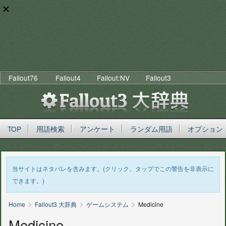
Fallout76
Fallout4
Fallout:NV
Fallout3
TOP
用語検索
アンケート
ランダム用語
オプション
当サイトはネタバレを含みます。(クリック、タップでこの警告を非表示に
できます。)
>
>
>
Home
Fallout3 大辞典
ゲームシステム
Medicine
Medicine