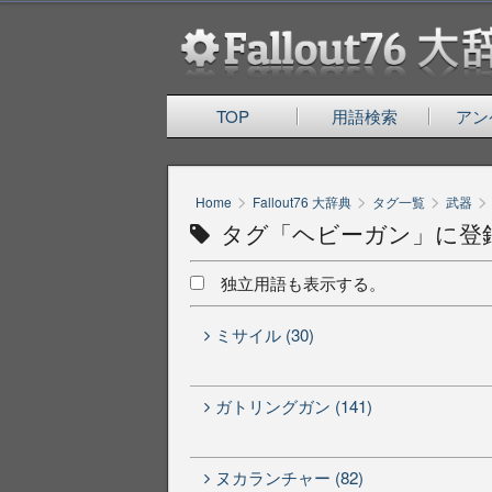
TOP
用語検索
アン
>
>
>
>
Home
Fallout76 大辞典
タグ一覧
武器
タグ「ヘビーガン」に登
独立用語も表示する。
ミサイル (30)
ガトリングガン (141)
ヌカランチャー (82)