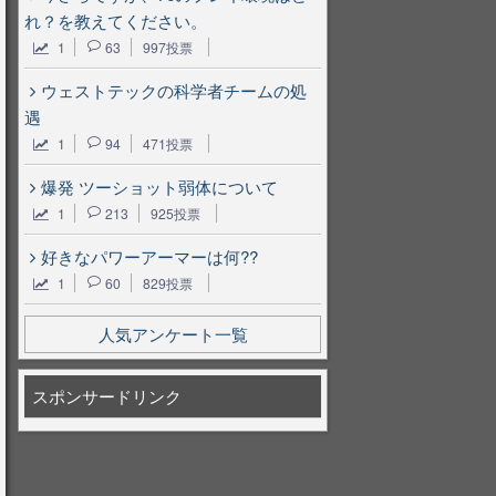
れ？を教えてください。
1
63
997投票
ウェストテックの科学者チームの処
遇
1
94
471投票
爆発 ツーショット弱体について
1
213
925投票
好きなパワーアーマーは何??
1
60
829投票
人気アンケート一覧
スポンサードリンク