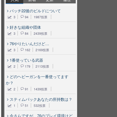
パッチ22後のビルドについて
3
94
1987投票
好きな組織や団体
3
84
2439投票
76やりたいんだけど…
3
162
2169投票
1番使っている武器
2
179
2113投票
どのヘビーガンを一番使ってます
か？
2
91
1439投票
スティムパックあなたの所持数は？
1
51
532投票
今さらですが、76のプレイ環境はど