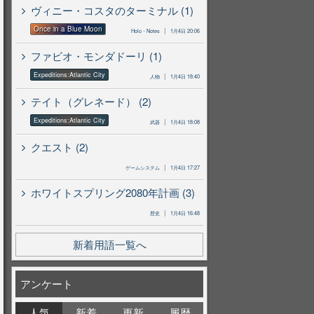
ヴィニー・コスタのターミナル (1)
Once in a Blue Moon
Holo・Notes
1月4日 20:06
ファビオ・モンダドーリ (1)
Expeditions:Atlantic City
人物
1月4日 18:40
テイト（グレネード） (2)
Expeditions:Atlantic City
武器
1月4日 18:08
クエスト (2)
ゲームシステム
1月4日 17:27
ホワイトスプリング2080年計画 (3)
歴史
1月4日 16:48
新着用語一覧へ
アンケート
人気
新着
更新
履歴