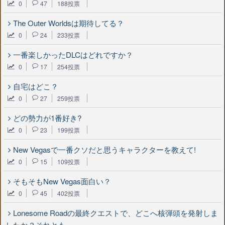
0
47
188投票
The Outer Worldsは期待してる？
0
24
233投票
一番楽しかったDLCはどれですか？
0
17
254投票
自宅はどこ？
0
27
259投票
どの勢力が1番好き?
0
23
199投票
New Vegasで一番クソだと思うキャラクターを教えて!
0
15
109投票
そもそもNew Vegas面白い？
0
45
402投票
Lonesome Roadの最終クエストで、どこへ核弾頭を発射しま
したか？それとも……