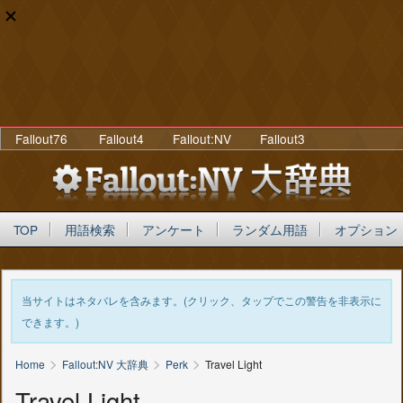
Fallout76
Fallout4
Fallout:NV
Fallout3
TOP
用語検索
アンケート
ランダム用語
オプション
当サイトはネタバレを含みます。(クリック、タップでこの警告を非表示に
できます。)
>
>
>
Home
Fallout:NV 大辞典
Perk
Travel Light
Travel Light