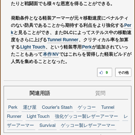
たりと戦闘面でも様々な恩恵を得ることができる。
発動条件となる軽装アーマーが元々移動速度にペナルティ
のない防具であることから期待する利点をより強化する
Per
k
と見ることができ、またDLCによってステルス中の移動速
度をさらに上げる
Tunnel Runner
、クリティカル率を加算
する
Light Touch
、という軽装専用
Perk
が追加されていっ
たこともあって
本作
NV
ではこれらを習得した軽装ビルドが
人気を集めることとなった。
9
その他
関連用語
質問
Perk
運び屋
Courier's Stash
ゲッコー
Tunnel
Runner
Light Touch
強化ゲッコー製レザーアーマー
レ
ザーアーマー
Survival
ゲッコー製レザーアーマー