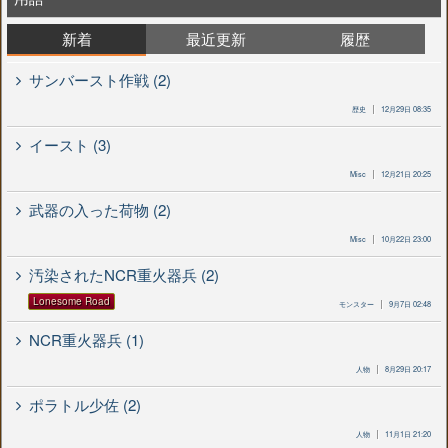
新着
最近更新
履歴
サンバースト作戦 (2)
歴史
12月29日 08:35
イースト (3)
Misc
12月21日 20:25
武器の入った荷物 (2)
Misc
10月22日 23:00
汚染されたNCR重火器兵 (2)
Lonesome Road
モンスター
9月7日 02:48
NCR重火器兵 (1)
人物
8月29日 20:17
ポラトル少佐 (2)
人物
11月1日 21:20