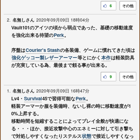
6
その他
2.
2020年09月09日 18時04分
名無しさん
Vault101のアイツの頃から弱点であった、基礎の移動速度
を強化出来る待望の
Perk
。
序盤は
Courier's Stash
の各装備、ゲームに慣れてきた頃は
強化ゲッコー製レザーアーマー
等とにかく
本作
は軽装防具
が充実している為、最後まで頼る事が出来る。
9
その他
1.
2020年09月09日 16時47分
名無しさん
Lv4・
Survival
45で習得可能な
Perk
。
軽装アーマーか服を装備時、ないし裸の時に移動速度が1
0%上昇する。
移動時間を短縮することによってプレイ全般が快適にな
る・・・ほか、接近攻撃中心のエネミーに対して引き撃ち
で対処しやすくなったりステルス
状態
で接近しやすくなっ