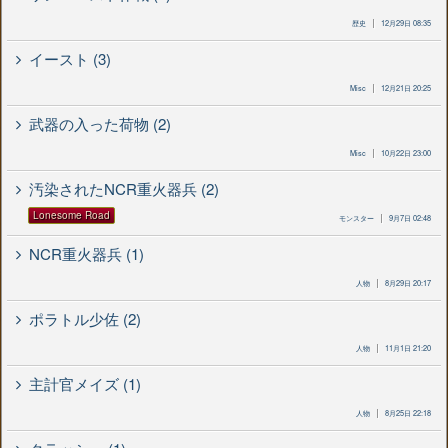
歴史
12月29日 08:35
イースト (3)
Misc
12月21日 20:25
武器の入った荷物 (2)
Misc
10月22日 23:00
汚染されたNCR重火器兵 (2)
Lonesome Road
モンスター
9月7日 02:48
NCR重火器兵 (1)
人物
8月29日 20:17
ポラトル少佐 (2)
人物
11月1日 21:20
主計官メイズ (1)
人物
8月25日 22:18