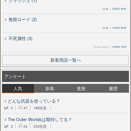
クラッシュ (1)
その他
8月25日 08:46
無限ロード (2)
その他
8月25日 00:09
不死属性 (3)
ゲームシステム
8月24日 19:42
新着用語一覧へ
アンケート
人気
新着
更新
履歴
どんな武器を使っている？
0
47
188投票
The Outer Worldsは期待してる？
0
24
233投票