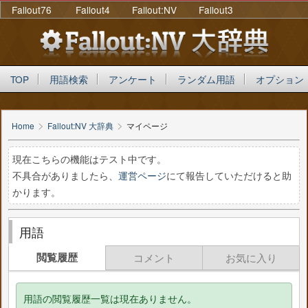
Fallout76
Fallout4
Fallout:NV
Fallout3
TOP
用語検索
アンケート
ランダム用語
オプション
>
>
Home
Fallout:NV 大辞典
マイページ
現在こちらの機能はテスト中です。
不具合がありましたら、
運営ページ
にて報告していただけると助
かります。
用語
閲覧履歴
コメント
お気に入り
用語の閲覧履歴一覧は現在ありません。