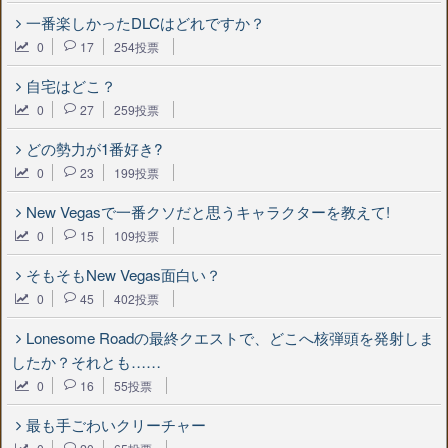
一番楽しかったDLCはどれですか？
0
17
254投票
自宅はどこ？
0
27
259投票
どの勢力が1番好き?
0
23
199投票
New Vegasで一番クソだと思うキャラクターを教えて!
0
15
109投票
そもそもNew Vegas面白い？
0
45
402投票
Lonesome Roadの最終クエストで、どこへ核弾頭を発射しま
したか？それとも……
0
16
55投票
最も手ごわいクリーチャー