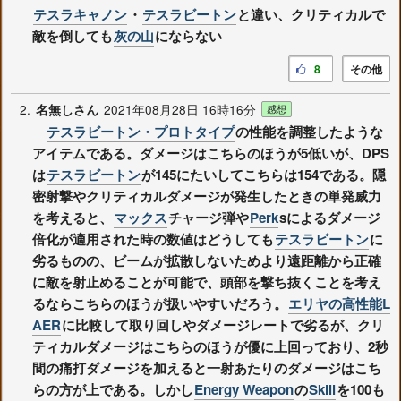
テスラキャノン
・
テスラビートン
と違い、クリティカルで
敵を倒しても
灰の山
にならない
8
その他
2.
2021年08月28日 16時16分
名無しさん
感想
テスラビートン・プロトタイプ
の性能を調整したような
アイテムである。ダメージはこちらのほうが5低いが、DPS
は
テスラビートン
が145にたいしてこちらは154である。隠
密射撃やクリティカルダメージが発生したときの単発威力
を考えると、
マックス
チャージ弾や
Perk
sによるダメージ
倍化が適用された時の数値はどうしても
テスラビートン
に
劣るものの、ビームが拡散しないためより遠距離から正確
に敵を射止めることが可能で、頭部を撃ち抜くことを考え
るならこちらのほうが扱いやすいだろう。
エリヤの高性能L
AER
に比較して取り回しやダメージレートで劣るが、クリ
ティカルダメージはこちらのほうが優に上回っており、2秒
間の痛打ダメージを加えると一射あたりのダメージはこち
らの方が上である。しかし
Energy Weapon
の
Skill
を100も