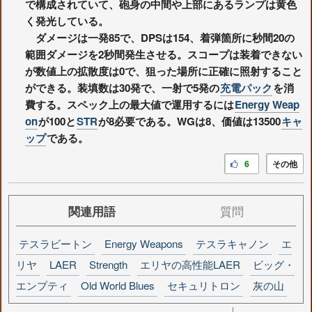
で構成されていて、砲身の中間や上部にあるランプは黄色
く発光している。
ダメージは一発85で、DPSは154、着弾箇所に秒間20の
範囲ダメージを2秒間発生させる。スコープは装着できない
が数値上の拡散度は0で、狙った場所に正確に照射すること
ができる。装填数は30発で、一射で5発の
充電パック
を消
費する。スペック上の最大値で運用するには
Energy Weap
on
が100と
STR
が8必要である。WGは8、価値は13500
キャ
ップ
である。
6
その他
関連用語
質問
テスラビートン
Energy Weapons
テスラキャノン
エ
リヤ
LAER
Strength
エリヤの高性能LAER
ビッグ・
エンプティ
Old World Blues
セキュリトロン
灰の山