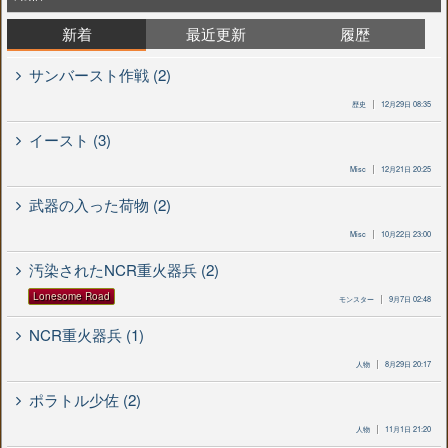
新着
最近更新
履歴
サンバースト作戦 (2)
歴史
12月29日 08:35
イースト (3)
Misc
12月21日 20:25
武器の入った荷物 (2)
Misc
10月22日 23:00
汚染されたNCR重火器兵 (2)
Lonesome Road
モンスター
9月7日 02:48
NCR重火器兵 (1)
人物
8月29日 20:17
ポラトル少佐 (2)
人物
11月1日 21:20