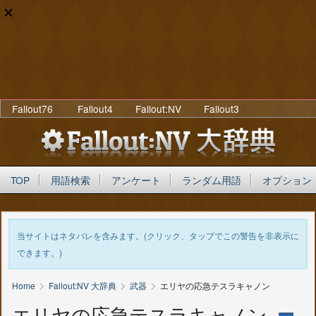
Fallout76
Fallout4
Fallout:NV
Fallout3
TOP
用語検索
アンケート
ランダム用語
オプション
当サイトはネタバレを含みます。(クリック、タップでこの警告を非表示に
できます。)
>
>
>
Home
Fallout:NV 大辞典
武器
エリヤの応急テスラキャノン
エリヤの応急テスラキャノン