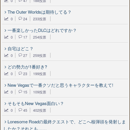
0
47
188投票
The Outer Worldsは期待してる？
0
24
233投票
一番楽しかったDLCはどれですか？
0
17
254投票
自宅はどこ？
0
27
259投票
どの勢力が1番好き?
0
23
199投票
New Vegasで一番クソだと思うキャラクターを教えて!
0
15
109投票
そもそもNew Vegas面白い？
0
45
402投票
Lonesome Roadの最終クエストで、どこへ核弾頭を発射しま
したか？それとも……