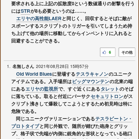
要求される上に上記の拡散度0という数値通りの射撃を行う
には
STR
が8も必要というのは……。
エリヤの高性能LAER
と同じく、回収するとそばに敵が
スポーンするスクリプトのトリガーを引いてしまうため持
ち上げて他の場所に移動してからインベントリに入れると
回避することができる。
6
その他
1.
2021年08月28日 15時57分
名無しさん
Old World Blues
に登場する
テスラキャノン
のユニーク
アイテムである。入手場所は
ビッグマウンテン
の北東の端
にある
エリヤの監視所
で、すぐ近くにある
タレット
のそば
に落ちている。取ると付近にバーサク
セキュリトロン
がス
クリプト沸きして爆殺してこようとするため初見時は特に
危険である。
同じユニークヴァリエーションである
テスラビートン・
プロトタイプ
と同じ外観で、随所が錆びた砲身とグリッ
プ、格子状で先端が内側に鋭角的な形状となっている砲口