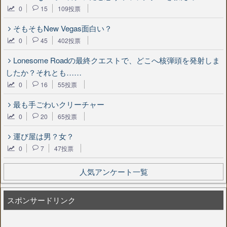
0
15
109投票
そもそもNew Vegas面白い？
0
45
402投票
Lonesome Roadの最終クエストで、どこへ核弾頭を発射しま
したか？それとも……
0
16
55投票
最も手ごわいクリーチャー
0
20
65投票
運び屋は男？女？
0
7
47投票
人気アンケート一覧
スポンサードリンク