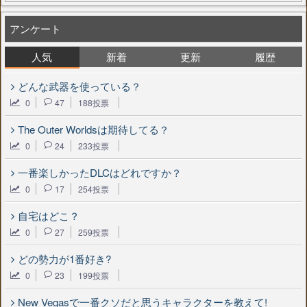
アンケート
人気
新着
更新
履歴
どんな武器を使っている？
0
47
188投票
The Outer Worldsは期待してる？
0
24
233投票
一番楽しかったDLCはどれですか？
0
17
254投票
自宅はどこ？
0
27
259投票
どの勢力が1番好き?
0
23
199投票
New Vegasで一番クソだと思うキャラクターを教えて!