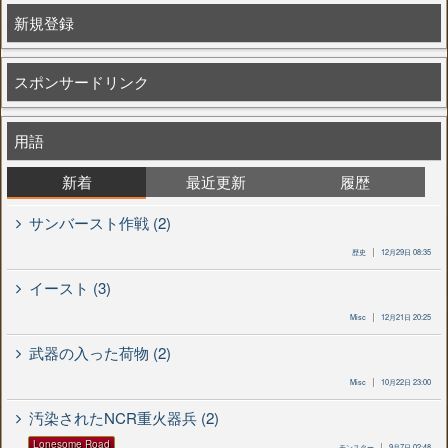
新規登録
スポンサードリンク
用語
新着
最近更新
履歴
サンバースト作戦 (2)
歴史
12月29日 08:35
イースト (3)
Misc
12月21日 20:25
武器の入った荷物 (2)
Misc
10月22日 23:00
汚染されたNCR重火器兵 (2)
Lonesome Road
モンスター
9月7日 02:48