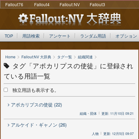
Fallout76
Fallout4
Fallout:NV
Fallout3
TOP
用語検索
アンケート
ランダム用語
オプション
>
>
>
>
Home
Fallout:NV 大辞典
タグ一覧
組織関連
タグ「アポカリプスの使徒」に登録され
ている用語一覧
独立用語も表示する。
アポカリプスの使徒 (22)
組織・団体
更新: 11月10日 09:21
アルケイド・ギャノン (26)
人物
更新: 12月5日 09:07