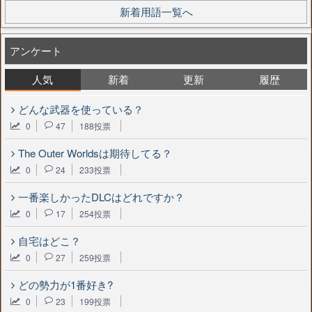
新着用語一覧へ
アンケート
人気
新着
更新
履歴
どんな武器を使っている？
0
47
188投票
The Outer Worldsは期待してる？
0
24
233投票
一番楽しかったDLCはどれですか？
0
17
254投票
自宅はどこ？
0
27
259投票
どの勢力が1番好き?
0
23
199投票