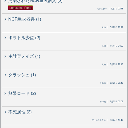
汚染されたNCR重火器兵 (2)
Lonesome Road
モンスター
9月7日 02:48
NCR重火器兵 (1)
人物
8月29日 20:17
ポラトル少佐 (2)
人物
11月1日 21:20
主計官メイズ (1)
人物
8月25日 22:18
クラッシュ (1)
その他
8月25日 08:46
無限ロード (2)
その他
8月25日 00:09
不死属性 (3)
ゲームシステム
8月24日 19:42