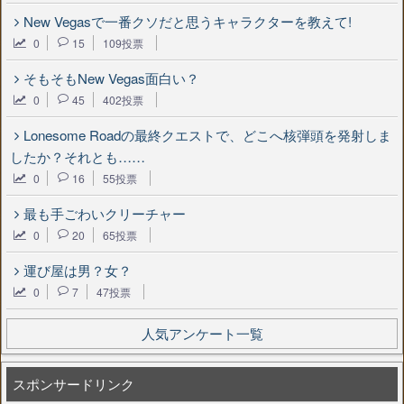
New Vegasで一番クソだと思うキャラクターを教えて!
0
15
109投票
そもそもNew Vegas面白い？
0
45
402投票
Lonesome Roadの最終クエストで、どこへ核弾頭を発射しま
したか？それとも……
0
16
55投票
最も手ごわいクリーチャー
0
20
65投票
運び屋は男？女？
0
7
47投票
人気アンケート一覧
スポンサードリンク