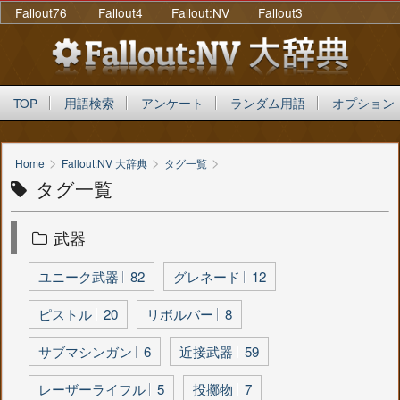
Fallout76
Fallout4
Fallout:NV
Fallout3
TOP
用語検索
アンケート
ランダム用語
オプション
>
>
>
Home
Fallout:NV 大辞典
タグ一覧
タグ一覧
武器
ユニーク武器
82
グレネード
12
ピストル
20
リボルバー
8
サブマシンガン
6
近接武器
59
レーザーライフル
5
投擲物
7