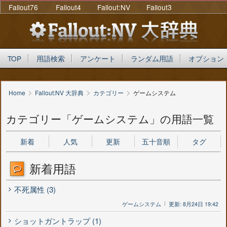
Fallout76
Fallout4
Fallout:NV
Fallout3
TOP
用語検索
アンケート
ランダム用語
オプション
>
>
>
Home
Fallout:NV 大辞典
カテゴリー
ゲームシステム
カテゴリー「ゲームシステム」の用語一覧
新着
人気
更新
五十音順
タグ
新着用語
不死属性 (3)
ゲームシステム
更新: 8月24日 19:42
ショットガントラップ (1)