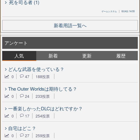
死を司る者 (1)
ゲームシステム
8月4日 14:55
新着用語一覧へ
アンケート
人気
新着
更新
履歴
どんな武器を使っている？
0
47
188投票
The Outer Worldsは期待してる？
0
24
233投票
一番楽しかったDLCはどれですか？
0
17
254投票
自宅はどこ？
0
27
259投票