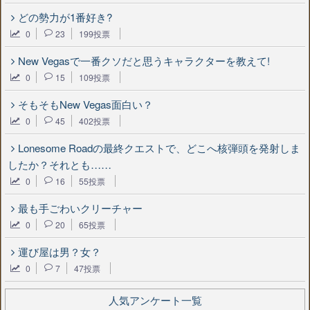
どの勢力が1番好き?
0
23
199投票
New Vegasで一番クソだと思うキャラクターを教えて!
0
15
109投票
そもそもNew Vegas面白い？
0
45
402投票
Lonesome Roadの最終クエストで、どこへ核弾頭を発射しま
したか？それとも……
0
16
55投票
最も手ごわいクリーチャー
0
20
65投票
運び屋は男？女？
0
7
47投票
人気アンケート一覧