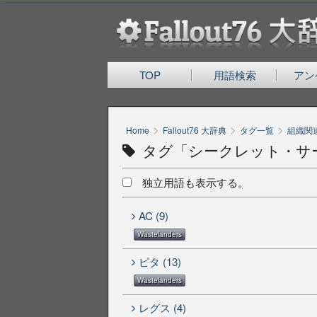
TOP
用語検索
アン
>
>
>
Home
Fallout76 大辞典
タグ一覧
組織関
タグ「シークレット・サ
独立用語も表示する。
AC (9)
Wastelanders
ピタ (13)
Wastelanders
レグス (4)