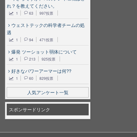
れ？を教えてください。
1
63
997投票
ウェストテックの科学者チームの処
遇
1
94
471投票
爆発 ツーショット弱体について
1
213
925投票
好きなパワーアーマーは何??
1
60
829投票
人気アンケート一覧
スポンサードリンク