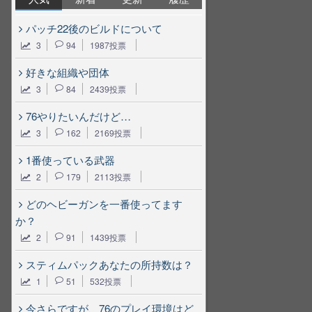
パッチ22後のビルドについて
3
94
1987投票
好きな組織や団体
3
84
2439投票
76やりたいんだけど…
3
162
2169投票
1番使っている武器
2
179
2113投票
どのヘビーガンを一番使ってます
か？
2
91
1439投票
スティムパックあなたの所持数は？
1
51
532投票
今さらですが、76のプレイ環境はど