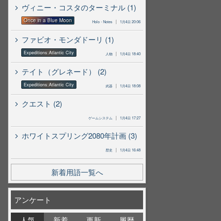
ヴィニー・コスタのターミナル (1)
Once in a Blue Moon
Holo・Notes
1月4日 20:06
ファビオ・モンダドーリ (1)
Expeditions:Atlantic City
人物
1月4日 18:40
テイト（グレネード） (2)
Expeditions:Atlantic City
武器
1月4日 18:08
クエスト (2)
ゲームシステム
1月4日 17:27
ホワイトスプリング2080年計画 (3)
歴史
1月4日 16:48
新着用語一覧へ
アンケート
人気
新着
更新
履歴