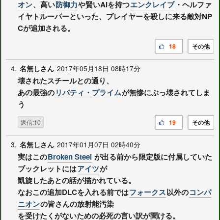
オン
、高い
防御力
や賢いAIを持つ
エンクレイブ
・ヘルファ
イヤトルーパーといった、プレイヤーを殺しに来る敵対NP
Cが追加される。
18
その他
4.
2017年05月18日 08時17分
名無しさん
壊されたスチールとの通り、
あの最強の
リバティ・プライム
が無惨にぶっ壊されてしま
う
返信:10
19
その他
3.
2017年01月07日 02時40分
名無しさん
実はこの
Broken Steel
が出る前から限定版に付属していた
ブックレットには
アイツ
が
凱旋したあとの話が描かれている。
なおこの追加DLCを入れる前では
フォークス
以外の
コンパ
ニオン
の皆さんの放射能汚染
を受けたくがないための必死の言い訳が聞ける。