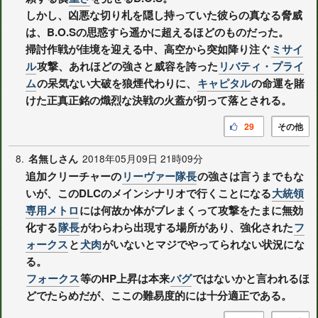
しかし、凶悪な切り札を隠し持っていた彼らの真なる脅威
は、B.O.Sの思惑すら遥かに超えるほどのものだった。
掃討作戦が佳境を迎える中、高空から突如降り注ぐ
ミサイ
ル
攻撃、あれほどの強さと威容を誇った
リバティ・プライ
ム
の呆気ない大破を狼煙代わりに、
キャピタル
の命運を賭
けた正真正銘の熾烈な決戦の火蓋が切って落とされる。
29
その他
8.
2018年05月09日 21時09分
名無しさん
追加クリーチャーの
リーヴァー隊長
の強さは言うまでもな
いが、このDLCのメインシナリオで行くことになる
大統領
専用メトロ
には何故か体がブレまくって攻撃をたまに無効
化する
隊長
がわらわら出現する場所があり、強化された
フ
ォークス
と
犬肉
がいないとマジでやってられない状況にな
る。
フォークス
等のHP上昇は本来
バグ
ではないかと言われるほ
どでたらめだが、ここの難易度的には十分適正である。