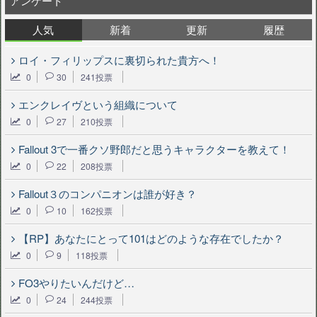
アンケート
人気
新着
更新
履歴
ロイ・フィリップスに裏切られた貴方へ！
0
30
241投票
エンクレイヴという組織について
0
27
210投票
Fallout 3で一番クソ野郎だと思うキャラクターを教えて！
0
22
208投票
Fallout３のコンパニオンは誰が好き？
0
10
162投票
【RP】あなたにとって101はどのような存在でしたか？
0
9
118投票
FO3やりたいんだけど…
0
24
244投票