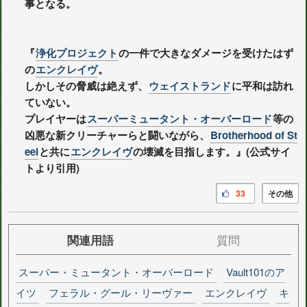
事となる。
『
浄化プロジェクト
の一件で大きなダメージを受けたはず
の
エンクレイヴ
。
しかしその脅威は絶えず、
ウェイストランド
に平和は訪れ
ていない。
プレイヤーは
スーパーミュータント・オーバーロード
等の
凶悪な新クリーチャーらと闘いながら、
Brotherhood of St
eel
と共に
エンクレイヴ
の壊滅を目指します。』(公式サイ
トより引用)
33
その他
関連用語
質問
スーパー・ミュータント・オーバーロード
Vault101のア
イツ
フェラル・グール・リーヴァー
エンクレイヴ
キ