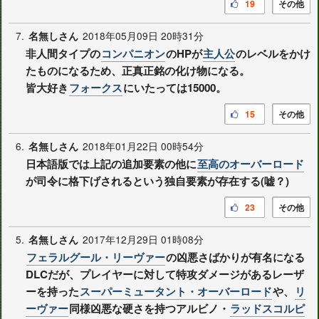
19
その他
7.
2018年05月09日 20時31分
名無しさん
非人間タイプの
コンパニオン
のHPが
主人公
のレベルをかけ
たものになるため、正真正銘の化け物になる。
皆大好き
フォークス
にいたっては15000。
15
その他
6.
2018年01月22日 00時54分
名無しさん
日本語版では上記の追加要素の他に
至高のオーバーロード
が司令に格下げされるという独自要素が存在する(嘘？)
23
その他
5.
2017年12月29日 01時08分
名無しさん
フェラルグール・リーヴァー
の凶悪さばかりが有名になる
DLCだが、プレイヤーに対して特攻ダメージがあるレーザ
ーを持った
スーパーミュータント・オーバーロード
や、
リ
ーヴァー
同様凶悪な硬さを持つアルビノ・
ラッドスコルピ