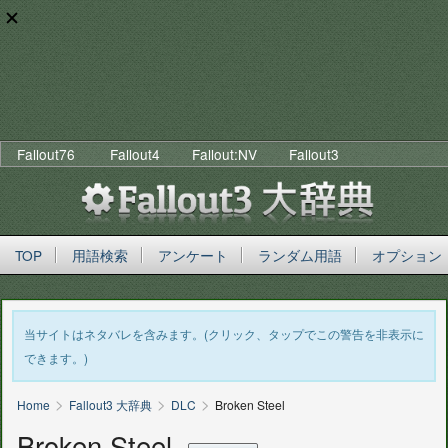
Fallout76
Fallout4
Fallout:NV
Fallout3
TOP
用語検索
アンケート
ランダム用語
オプション
当サイトはネタバレを含みます。(クリック、タップでこの警告を非表示に
できます。)
>
>
>
Home
Fallout3 大辞典
DLC
Broken Steel
Broken Steel