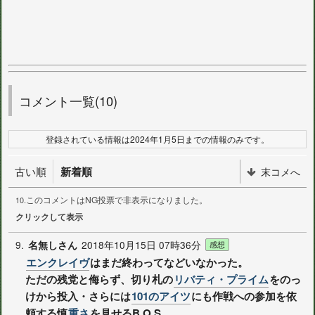
コメント一覧(10)
登録されている情報は2024年1月5日までの情報のみです。
古い順
新着順
末コメへ
このコメントはNG投票で非表示になりました。
10.
クリックして表示
9.
2018年10月15日 07時36分
名無しさん
感想
エンクレイヴ
はまだ終わってなどいなかった。
ただの残党と侮らず、切り札の
リバティ・プライム
をのっ
けから投入・さらには
101のアイツ
にも作戦への参加を依
頼する慎
重さ
を見せるB.O.S。