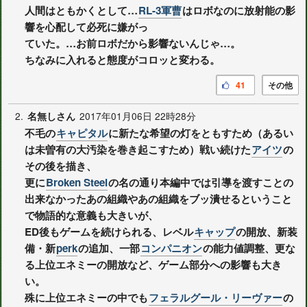
人間はともかくとして…
RL-3軍曹
はロボなのに放射能の影
響を心配して必死に嫌がっ
ていた。…お前ロボだから影響ないんじゃ…。
ちなみに入れると態度がコロッと変わる。
41
その他
2.
2017年01月06日 22時28分
名無しさん
不毛の
キャピタル
に新たな希望の灯をともすため（あるい
は未曽有の大汚染を巻き起こすため）戦い続けた
アイツ
の
その後を描き、
更に
Broken Steel
の名の通り本編中では引導を渡すことの
出来なかったあの組織やあの組織をブッ潰せるということ
で物語的な意義も大きいが、
ED後もゲームを続けられる、レベル
キャップ
の開放、新装
備・新
perk
の追加、一部
コンパニオン
の能力値調整、更な
る上位エネミーの開放など、ゲーム部分への影響も大き
い。
殊に上位エネミーの中でも
フェラルグール・リーヴァー
の