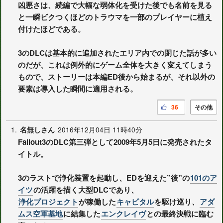
凶悪さは、続編で大幅な弱体化を受けた後でも名前を見る
と一瞬ビクつくほどのトラウマを一部のプレイヤーに植え
付けたほどである。
3のDLCは基本的に追加されたエリア内での閉じた話が多い
のだが、これは例外的にゲーム全体を大きく変えてしまう
もので、ストーリーは本編ED後から始まるが、それ以外の
要素は導入した瞬間に適用される。
36
その他
1.
2016年12月04日 11時40分
名無しさん
Fallout3のDLC第三弾として2009年5月5日に発売されたタ
イトル。
3のラストで浄化装置を起動し、EDを迎えた”後”の
101のア
イツ
の活躍を描く大型DLCであり、
浄化プロジェクト
が稼働した
キャピタル
を駆け巡り、
アダ
ムス空軍基地
に結集した
エンクレイヴ
との最終決戦に臨む