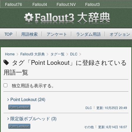
Fallout76
Fallout4
Fallout:NV
Fallout3
TOP
用語検索
アンケート
ランダム用語
オプション
>
>
>
>
Home
Fallout3 大辞典
タグ一覧
DLC
タグ「Point Lookout」に登録されている
用語一覧
独立用語も表示する。
Point Lookout (24)
Point Lookout
DLC
更新: 10月25日 20:49
限定版ボブルヘッド (3)
Point Lookout
その他
更新: 6月14日 16:07