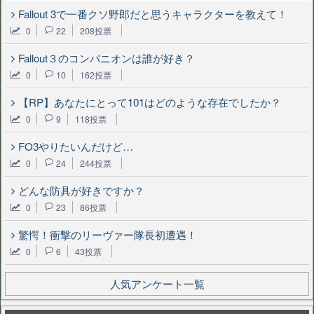
Fallout 3で一番クソ野郎だと思うキャラクターを教えて！
0
22
208投票
Fallout３のコンパニオンは誰が好き？
0
10
162投票
【RP】あなたにとって101はどのような存在でしたか？
0
9
118投票
FO3やりたいんだけど…
0
24
244投票
どんな防具が好きですか？
0
23
86投票
驚愕！衝撃のリーヴァー隊長初遭遇！
0
6
43投票
人気アンケート一覧