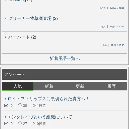
その他
12月23日 18:38
グリーナー牧草廃棄場 (2)
場所
12月23日 11:56
ハーバート (2)
人物
12月6日 19:18
新着用語一覧へ
アンケート
人気
新着
更新
履歴
ロイ・フィリップスに裏切られた貴方へ！
0
30
241投票
エンクレイヴという組織について
0
27
210投票