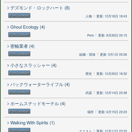
デズモンド・ロックハート (8)
Point Lookout
人物
更新: 12月18日 18:43
Ghoul Ecology (4)
Point Lookout
Perk
更新: 8月26日 00:15
密輸業者 (4)
Point Lookout
組織・団体
更新: 5月1日 05:26
小さなスラッシャー (4)
Point Lookout
歴史
更新: 10月26日 18:32
バックウォーターライフル (4)
Point Lookout
武器
更新: 12月14日 23:38
ホームステッドモーテル (4)
Point Lookout
場所
更新: 6月15日 23:23
Walking With Spirits (1)
Point Lookout
クエスト
更新: 12月11日 23:32