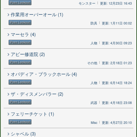
Point Lookout
モンスター
更新: 12月23日 16:43
作業用オーバーオール (1)
Point Lookout
防具
更新: 1月11日 00:02
マーセラ (4)
Point Lookout
人物
更新: 4月30日 09:23
アビー修道院 (2)
Point Lookout
その他
更新: 2月18日 01:23
オバディア・ブラックホール (4)
Point Lookout
人物
更新: 6月14日 18:24
ザ・ディスメンバラー (2)
Point Lookout
武器
更新: 4月18日 23:08
フェリーチケット (1)
Point Lookout
Misc
更新: 4月27日 20:10
シャベル (3)