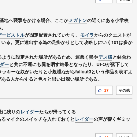
基地へ襲撃をかける場合、ここか
メガトン
の近くにある小学校
る。
ザーピストル
が固定配置されていたり、
モイラ
からのクエストが
いる。更に遠出する為の足掛かりとして攻略しにいく101は多か
るように設定された場所があるため、運悪く熊や
デス様
と鉢合わ
ダー
と共に不運にも屍を晒す結果となったり、UFOが落下して
ッキーな奴がいたりと小規模ながらfallout3という作品を表すよ
がある人からすると色々と思い出深い場所である。
27
その他
後に残りの
レイダー
たちが帰ってくる
あるマイクのスイッチを入れておくと
レイダー
の声が響くギミッ