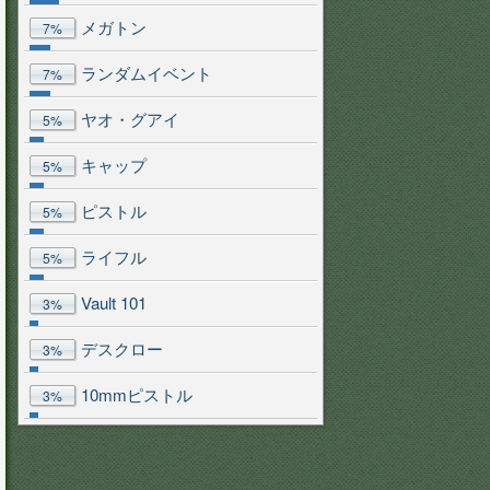
メガトン
7%
ランダムイベント
7%
ヤオ・グアイ
5%
キャップ
5%
ピストル
5%
ライフル
5%
Vault 101
3%
デスクロー
3%
10mmピストル
3%