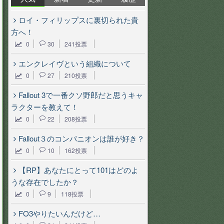
ロイ・フィリップスに裏切られた貴
方へ！
0
30
241投票
エンクレイヴという組織について
0
27
210投票
Fallout 3で一番クソ野郎だと思うキャ
ラクターを教えて！
0
22
208投票
Fallout３のコンパニオンは誰が好き？
0
10
162投票
【RP】あなたにとって101はどのよ
うな存在でしたか？
0
9
118投票
FO3やりたいんだけど…