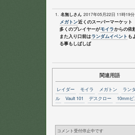
1.
2017年05月22日 11時19分
名無しさん
メガトン
近くのスーパーマーケット
多くのプレイヤーが
モイラ
からの依
また入り口前は
ランダムイベント
も
る事もしばしば
関連用語
レイダー
モイラ
メガトン
ラン
ル
Vault 101
デスクロー
10mm
コメント受付停止中です