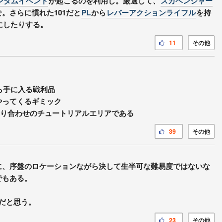
ンダムイベント
が起こるのを利用し。厳選して、
スカベンジャー
。さらに慣れた101だと
PL
から
レバーアクションライフル
を持
にしたりする。
11
その他
ら手に入る戦利品
やってくるギミック
死と隣り合わせのチュートリアルエリアである
39
その他
に、序盤のロケーションながら決して生半可な難易度ではないな
でもある。
だと思う。
23
その他