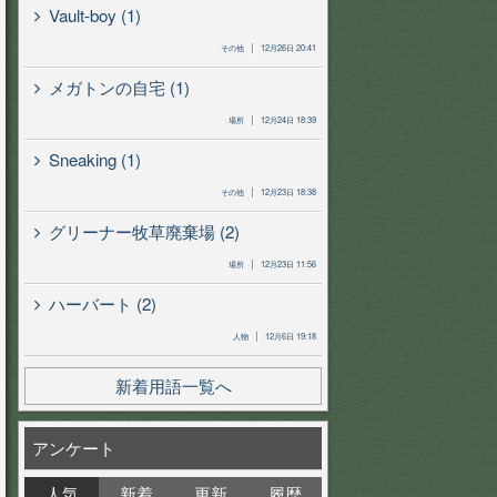
Vault-boy (1)
その他
12月26日 20:41
メガトンの自宅 (1)
場所
12月24日 18:39
Sneaking (1)
その他
12月23日 18:38
グリーナー牧草廃棄場 (2)
場所
12月23日 11:56
ハーバート (2)
人物
12月6日 19:18
新着用語一覧へ
アンケート
人気
新着
更新
履歴