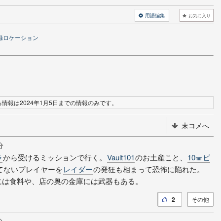
用語編集
お気に入り
録ロケーション
情報は2024年1月5日までの情報のみです。
末コメへ
分
ラ
から受けるミッションで行く。
Vault101
のお土産こと、
10㎜ピ
てないプレイヤーを
レイダー
の発狂も相まって恐怖に陥れた。
には食料や、店の奥の金庫には武器もある。
2
その他