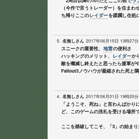
2周目以降の101だとここの前で
ラ
（今作で言うトレーダー）を住まわせ
ち帰りここの
レイダー
を蹂躙し住処
5.
2017年06月15日 13時27分
名無しさん
スニークの重要性、
地雷
の便利さ
ハッキングのメリット、
レイダー
か
敵を殲滅し終えたと思ったら援軍が
Fallout3ノウハウが凝縮された
4.
2017年06月01日 19時20分
名無しさん
「ようこそ、死ね」と言わんばかり
ど、このゲームの洗礼を受ける場所
ここを踏破してこそ、「3」の始まり