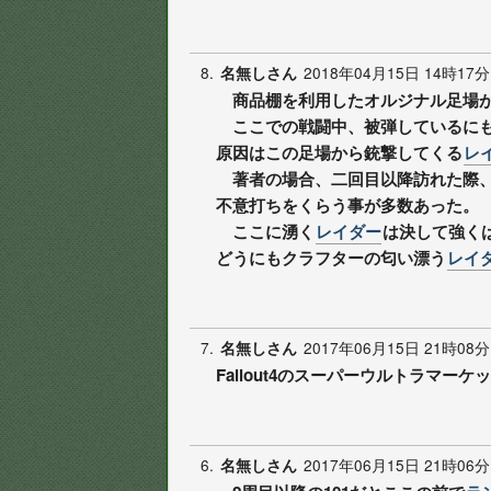
8.
2018年04月15日 14時17分
名無しさん
商品棚を利用したオルジナル足場が
ここでの戦闘中、被弾しているにも
原因はこの足場から銃撃してくる
レ
著者の場合、二回目以降訪れた際、
不意打ちをくらう事が多数あった。
ここに湧く
レイダー
は決して強く
どうにもクラフターの匂い漂う
レイ
7.
2017年06月15日 21時08分
名無しさん
Fallout4のスーパーウルトラマー
6.
2017年06月15日 21時06分
名無しさん