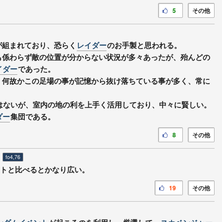
5
その他
組まれており、恐らく
レイダー
のお手製と思われる。
係わらず敵の位置が分からない状況が多々あったが、殆んどの
イダー
であった。
何故かこの足場の事が記憶から抜け落ちている事が多く、常に
はないが、室内の地の利を上手く活用しており、中々に賢しい。
ダー
集団である。
8
その他
fo4,76
ケットと比べるとかなり広い。
19
その他