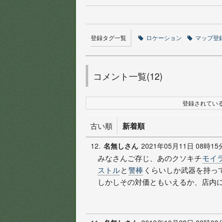
登録タグ一覧
ロケーション
マップ登
コメント一覧(12)
登録されている
古い順
新着順
12.
2021年05月11日 08時15
名無しさん
みなさんご存じ、あのクソキチ
モイ
ストル
と
警棒
くらいしか武器を持っ
しかしその対価ともいえるか、店内