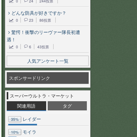
0
24
244投票
どんな防具が好きですか？
0
23
86投票
驚愕！衝撃のリーヴァー隊長初遭
遇！
0
6
43投票
人気アンケート一覧
スポンサードリンク
スーパーウルトラ・マーケット
関連用語
タグ
レイダー
35%
モイラ
10%