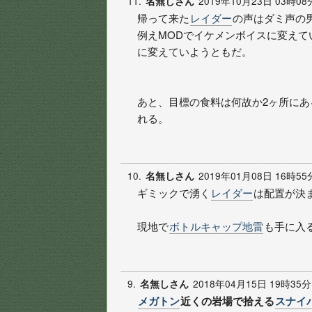
11.
2019年10月23日 03時08
名無しさん
帰って来た
レイダー
の声はダミ声の
例えMODでイケメンボイスに変えて
に変えていようともだ。
あと、目標の食料は何故か2ヶ所に
れる。
10.
2019年01月08日 16時55
名無しさん
ギミックで湧く
レイダー
は配置が決
現地で
ボトルキャップ地雷
も手に入
9.
2018年04月15日 19時35分
名無しさん
メガトン
近くの岩場で拾える
スナイ