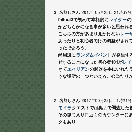
3.
2017年05月28日 21時39分
名無しさん
fallout3で初めて本格的に
レイダー
の
かどちらかになる事が多いと思われ
こちらの方があまり見かけない
レー
あったりと初心者向けの調整がされて
ったであろう。
尚周辺に
ランダムイベント
が発生す
せすることになった初心者101が
レイ
きて
エイリアン
の武器を手にいれたラ
うな場所の一つといえる。心当たり
2.
2017年05月22日 11時24分
名無しさん
モイラ
クエストでは奥まで調査した
その際に入り口近くのカウンターに
クもあり