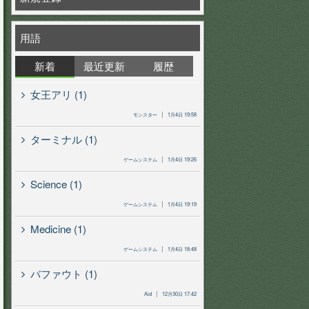
用語
新着
最近更新
履歴
女王アリ (1)
モンスター
1月4日 19:58
ターミナル (1)
ゲームシステム
1月4日 19:26
Science (1)
ゲームシステム
1月4日 19:19
Medicine (1)
ゲームシステム
1月4日 18:48
バファウト (1)
Aid
12月30日 17:42