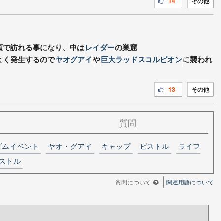
14
その他
頼で訪れる事になり、中は
レイダー
の巣窟
よく発生するので
ヤオグアイ
や
巨大ラッドスコルピオン
に襲われ
13
その他
質問
ダムイベント
ヤオ・グアイ
キャップ
ピストル
ライフ
ピストル
質問について
関連用語について