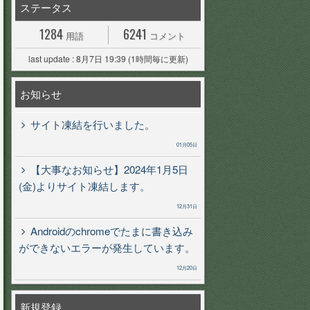
ステータス
1284
6241
用語
コメント
last update : 8月7日 19:39 (1時間毎に更新)
お知らせ
サイト凍結を行いました。
01月05日
【大事なお知らせ】2024年1月5日
(金)よりサイト凍結します。
12月31日
Androidのchromeでたまに書き込み
ができないエラーが発生しています。
12月20日
新規登録