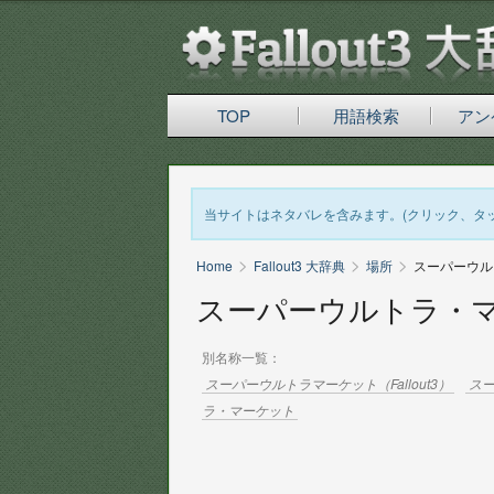
TOP
用語検索
アン
当サイトはネタバレを含みます。(クリック、タ
>
>
>
Home
Fallout3 大辞典
場所
スーパーウル
スーパーウルトラ・
別名称一覧：
スーパーウルトラマーケット（Fallout3）
ス
ラ・マーケット