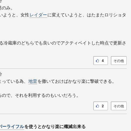
分
男のみ。
いようと、女性
レイダー
に変えていようと、はたまたロリショタ
ある冷蔵庫のどちらでも良いのでアクティベイトした時点で更新さ
4
その他
分
まっている為、
地雷
を撒いておけばかなり楽に撃破できる。
るので、それを利用するのもいいだろう。
2
その他
パーライフル
を使うとかなり楽に殲滅出来る