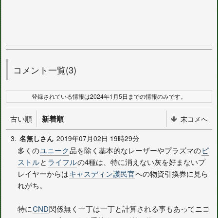
コメント一覧(3)
登録されている情報は2024年1月5日までの情報のみです。
古い順
新着順
末コメへ
3.
2019年07月02日 19時29分
名無しさん
多くの
ユニーク
品を除く基本的なレーザーやプラズマの
ピ
ストル
と
ライフル
の4種は、特に消えない灰を好まないプ
レイヤーからは
キャスディン護民官
への物資引換券に見ら
れがち。
特に
CND
関係無く一丁は一丁と計算される事もあってニコ