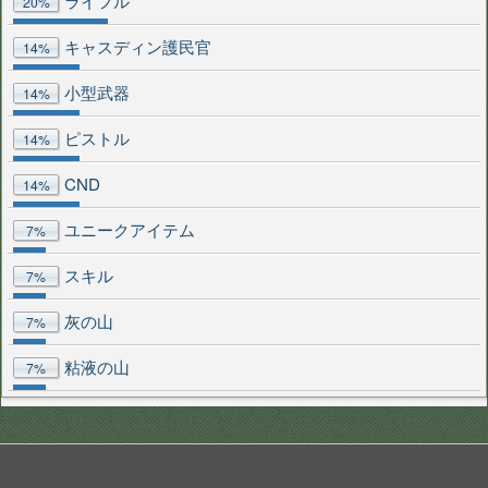
ライフル
20%
キャスディン護民官
14%
小型武器
14%
ピストル
14%
CND
14%
ユニークアイテム
7%
スキル
7%
灰の山
7%
粘液の山
7%