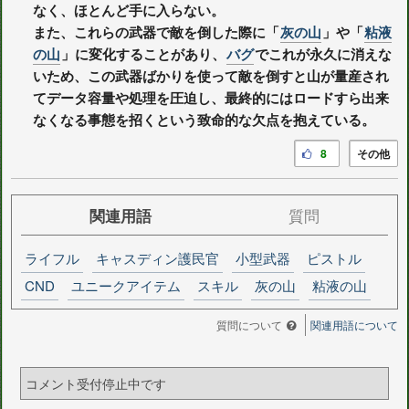
なく、ほとんど手に入らない。
また、これらの武器で敵を倒した際に「
灰の山
」や「
粘液
の山
」に変化することがあり、
バグ
でこれが永久に消えな
いため、この武器ばかりを使って敵を倒すと山が量産され
てデータ容量や処理を圧迫し、最終的にはロードすら出来
なくなる事態を招くという致命的な欠点を抱えている。
8
その他
関連用語
質問
ライフル
キャスディン護民官
小型武器
ピストル
CND
ユニークアイテム
スキル
灰の山
粘液の山
質問について
関連用語について
コメント受付停止中です