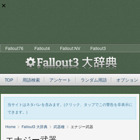
Fallout76
Fallout4
Fallout:NV
Fallout3
TOP
用語検索
アンケート
ランダム用語
オプション
当サイトはネタバレを含みます。(クリック、タップでこの警告を非表示に
できます。)
>
>
>
Home
Fallout3 大辞典
武器種
エナジー武器
エナジー武器