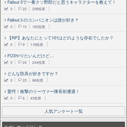
Fallout 3で一番クソ野郎だと思うキャラクターを教えて！
0
22
208投票
Fallout３のコンパニオンは誰が好き？
0
10
162投票
【RP】あなたにとって101はどのような存在でしたか？
0
9
118投票
FO3やりたいんだけど…
0
24
244投票
どんな防具が好きですか？
0
23
86投票
驚愕！衝撃のリーヴァー隊長初遭遇！
0
6
43投票
人気アンケート一覧
スポンサードリンク