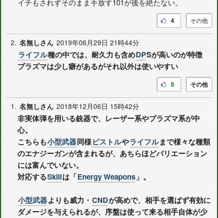
イチもされずそのまま手放す101が後を絶たない。
4
その他
2.
2019年06月29日 21時44分
名無しさん
ライフル
種の中では、耐久力も含め
DP
Sが高いのが特徴
プラズマは少し癖があるがそれ以外は使いやすい
5
その他
1.
2018年12月06日 15時42分
名無しさん
非実体弾を用いる銃器で、レーザー系やプラズマ系が中
心。
こちらも
小型武器
同様
ピストル
や
ライフル
まで様々な種類
のエナジーガンが含まれるが、あちらほどバリエーション
には富んでいない。
対応する
Skill
は「
Energy Weapons
」。
小型武器
よりも威力・
CND
が高めで、相手を選ばず有効に
ダメージを与えられるが、序盤は使って来る相手自体が少