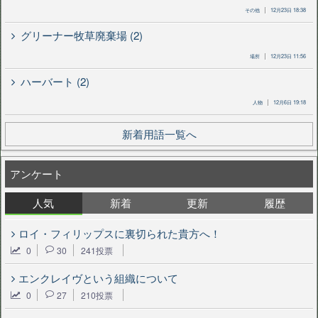
その他
12月23日 18:38
グリーナー牧草廃棄場 (2)
場所
12月23日 11:56
ハーバート (2)
人物
12月6日 19:18
新着用語一覧へ
アンケート
人気
新着
更新
履歴
ロイ・フィリップスに裏切られた貴方へ！
0
30
241投票
エンクレイヴという組織について
0
27
210投票