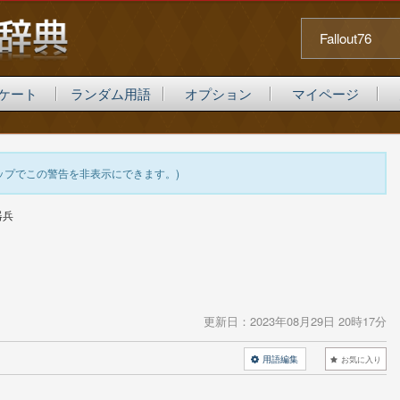
Fallout76
ケート
ランダム用語
オプション
マイページ
ップでこの警告を非表示にできます。)
器兵
更新日：
2023年08月29日 20時17分
用語編集
お気に入り