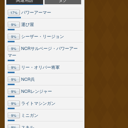
パワーアーマー
17%
運び屋
9%
シーザー・リージョン
9%
NCRサルベージ・パワーアー
9%
マー
リー・オリバー将軍
9%
NCR兵
9%
NCRレンジャー
9%
ライトマシンガン
9%
ミニガン
9%
スキル
9%