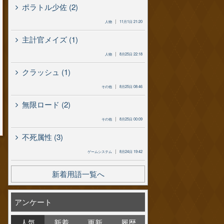
ポラトル少佐 (2)
人物
11月1日 21:20
主計官メイズ (1)
人物
8月25日 22:18
クラッシュ (1)
その他
8月25日 08:46
無限ロード (2)
その他
8月25日 00:09
不死属性 (3)
ゲームシステム
8月24日 19:42
新着用語一覧へ
アンケート
人気
新着
更新
履歴