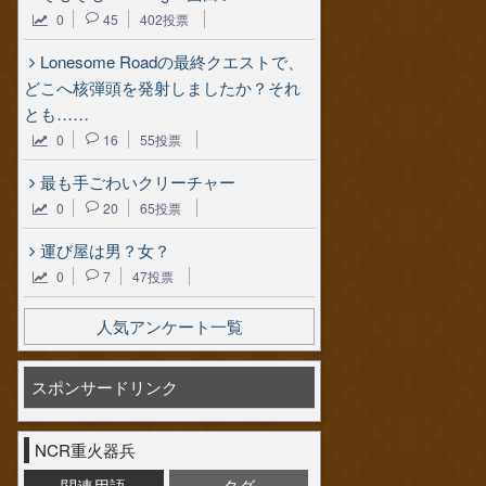
0
45
402投票
Lonesome Roadの最終クエストで、
どこへ核弾頭を発射しましたか？それ
とも……
0
16
55投票
最も手ごわいクリーチャー
0
20
65投票
運び屋は男？女？
0
7
47投票
人気アンケート一覧
スポンサードリンク
NCR重火器兵
関連用語
タグ