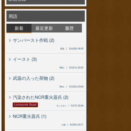
用語
新着
最近更新
履歴
サンバースト作戦 (2)
歴史
12月29日 08:35
イースト (3)
Misc
12月21日 20:25
武器の入った荷物 (2)
Misc
10月22日 23:00
汚染されたNCR重火器兵 (2)
Lonesome Road
モンスター
9月7日 02:48
NCR重火器兵 (1)
人物
8月29日 20:17