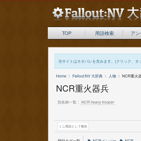
TOP
用語検索
アン
当サイトはネタバレを含みます。(クリック、タ
>
>
>
Home
Fallout:NV 大辞典
人物
NCR重火
NCR重火器兵
別名称一覧：
NCR heavy trooper
ミニ用語として報告
登録タグ一覧
NCRメンバー
NCR