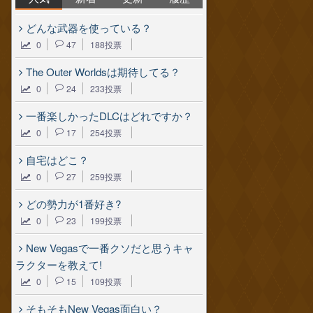
どんな武器を使っている？
0
47
188投票
The Outer Worldsは期待してる？
0
24
233投票
一番楽しかったDLCはどれですか？
0
17
254投票
自宅はどこ？
0
27
259投票
どの勢力が1番好き?
0
23
199投票
New Vegasで一番クソだと思うキャ
ラクターを教えて!
0
15
109投票
そもそもNew Vegas面白い？