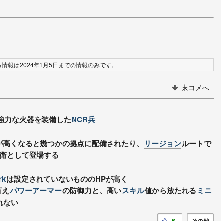
情報は2024年1月5日までの情報のみです。
末コメへ
強力な火器を装備した
NCR兵
が高くなると幾つかの拠点に配備されたり、
リージョン
ルートで
衛として登場する
rk
は設定されていないもののHPが高く
言え
パワーアーマー
の防御力と、高い
スキル
値から放たれる
ミニ
れない
6
その他