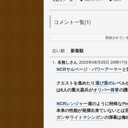
コメント一覧(1)
登録されている
古い順
新着順
1.
2023年08月29日 20時17分
名無しさん
NCRサルベージ・パワーアーマー
と
クエストを進めたり
運び屋
のレベル
は6人の重火器兵が
オリバー将軍
の護
NCRレンジャー
達のように特殊な
Pe
本来の性能が発揮出来ていないとは
ガン
や
ライトマシンガン
の弾幕は侮