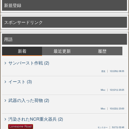
新規登録
スポンサードリンク
用語
新着
最近更新
履歴
サンバースト作戦 (2)
歴史
12月29日 08:35
イースト (3)
Misc
12月21日 20:25
武器の入った荷物 (2)
Misc
10月22日 23:00
汚染されたNCR重火器兵 (2)
Lonesome Road
モンスター
9月7日 02:48