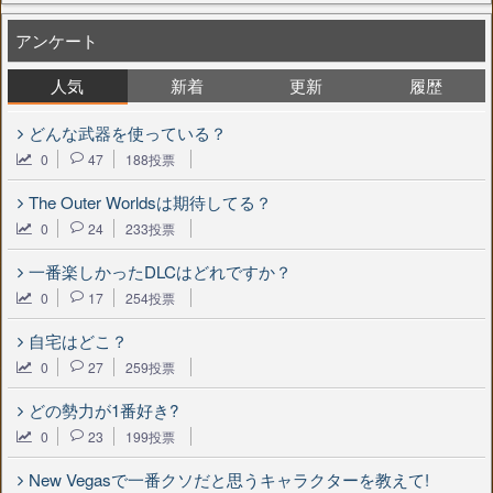
アンケート
人気
新着
更新
履歴
どんな武器を使っている？
0
47
188投票
The Outer Worldsは期待してる？
0
24
233投票
一番楽しかったDLCはどれですか？
0
17
254投票
自宅はどこ？
0
27
259投票
どの勢力が1番好き?
0
23
199投票
New Vegasで一番クソだと思うキャラクターを教えて!