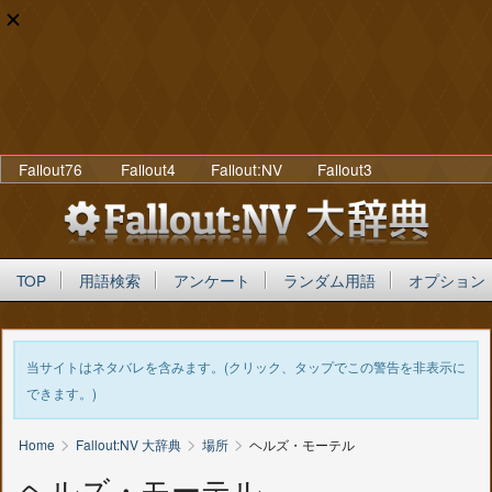
Fallout76
Fallout4
Fallout:NV
Fallout3
TOP
用語検索
アンケート
ランダム用語
オプション
当サイトはネタバレを含みます。(クリック、タップでこの警告を非表示に
できます。)
>
>
>
Home
Fallout:NV 大辞典
場所
ヘルズ・モーテル
ヘルズ・モーテル