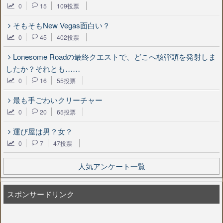
0
15
109投票
そもそもNew Vegas面白い？
0
45
402投票
Lonesome Roadの最終クエストで、どこへ核弾頭を発射しま
したか？それとも……
0
16
55投票
最も手ごわいクリーチャー
0
20
65投票
運び屋は男？女？
0
7
47投票
人気アンケート一覧
スポンサードリンク