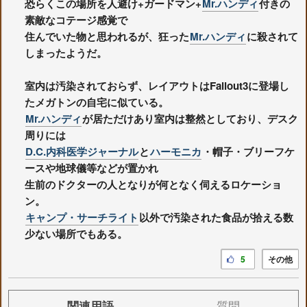
恐らくこの場所を人避け+ガードマン+
Mr.ハンディ
付きの
素敵なコテージ感覚で
住んでいた物と思われるが、狂った
Mr.ハンディ
に殺されて
しまったようだ。
室内は汚染されておらず、レイアウトはFallout3に登場し
たメガトンの自宅に似ている。
Mr.ハンディ
が居ただけあり室内は整然としており、デスク
周りには
D.C.内科医学ジャーナル
と
ハーモニカ
・帽子・ブリーフケ
ースや地球儀等などが置かれ
生前のドクターの人となりが何となく伺えるロケーショ
ン。
キャンプ・サーチライト
以外で汚染された食品が拾える数
少ない場所でもある。
5
その他
関連用語
質問