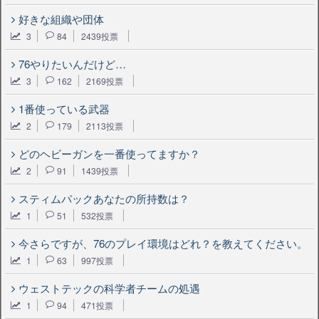
好きな組織や団体
3
84
2439投票
76やりたいんだけど…
3
162
2169投票
1番使っている武器
2
179
2113投票
どのヘビーガンを一番使ってますか？
2
91
1439投票
スティムパックあなたの所持数は？
1
51
532投票
今さらですが、76のプレイ環境はどれ？を教えてください。
1
63
997投票
ウェストテックの科学者チームの処遇
1
94
471投票