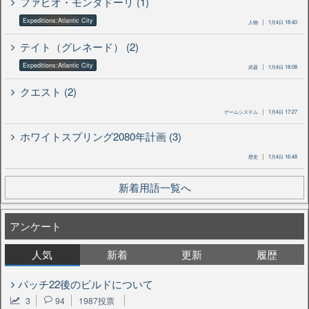
ファビオ・モンダドーリ (1)
Expeditions:Atlantic City
人物
1月4日 18:40
テイト（グレネード） (2)
Expeditions:Atlantic City
武器
1月4日 18:08
クエスト (2)
ゲームシステム
1月4日 17:27
ホワイトスプリング2080年計画 (3)
歴史
1月4日 16:48
新着用語一覧へ
アンケート
人気
新着
更新
履歴
パッチ22後のビルドについて
3
94
1987投票