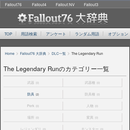
Fallout76
Fallout4
Fallout:NV
Fallout3
TOP
用語検索
アンケート
ランダム用語
オプション
>
>
>
Home
Fallout76 大辞典
DLC一覧
The Legendary Run
The Legendary Runのカテゴリー一覧
武器
武器種
(0)
(0)
防具
防具種
(2)
(0)
Perk
人物
(0)
(0)
場所
変異
(0)
(0)
レジェンダリ
モンスター
(0)
(0)