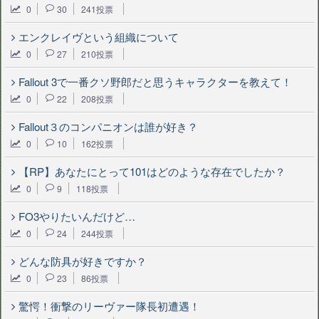
0
30
241投票
エンクレイヴという組織について
0
27
210投票
Fallout 3で一番クソ野郎だと思うキャラクターを教えて！
0
22
208投票
Fallout３のコンパニオンは誰が好き？
0
10
162投票
【RP】あなたにとって101はどのような存在でしたか？
0
9
118投票
FO3やりたいんだけど…
0
24
244投票
どんな防具が好きですか？
0
23
86投票
驚愕！衝撃のリーヴァー隊長初遭遇！