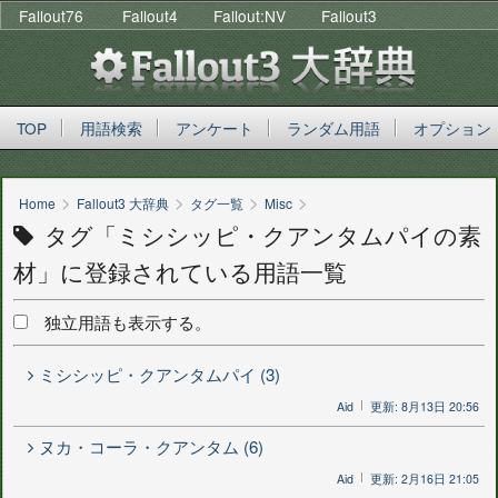
Fallout76
Fallout4
Fallout:NV
Fallout3
TOP
用語検索
アンケート
ランダム用語
オプション
>
>
>
>
Home
Fallout3 大辞典
タグ一覧
Misc
タグ「ミシシッピ・クアンタムパイの素
材」に登録されている用語一覧
独立用語も表示する。
ミシシッピ・クアンタムパイ (3)
Aid
更新: 8月13日 20:56
ヌカ・コーラ・クアンタム (6)
Aid
更新: 2月16日 21:05