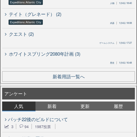
Expeditions:Atlantic City
人物
1月4日 18:40
テイト（グレネード） (2)
Expeditions:Atlantic City
武器
1月4日 18:08
クエスト (2)
ゲームシステム
1月4日 17:27
ホワイトスプリング2080年計画 (3)
歴史
1月4日 16:48
新着用語一覧へ
アンケート
人気
新着
更新
履歴
パッチ22後のビルドについて
3
94
1987投票