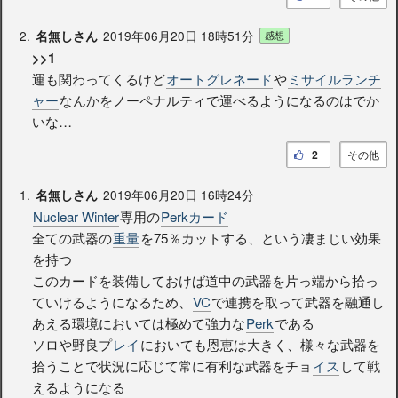
2.
2019年06月20日 18時51分
名無しさん
感想
>>1
運も関わってくるけど
オートグレネード
や
ミサイルランチ
ャー
なんかをノーペナルティで運べるようになるのはでか
いな…
2
その他
1.
2019年06月20日 16時24分
名無しさん
Nuclear Winter
専用の
Perkカード
全ての武器の
重量
を75％カットする、という凄まじい効果
を持つ
このカードを装備しておけば道中の武器を片っ端から拾っ
ていけるようになるため、
VC
で連携を取って武器を融通し
あえる環境においては極めて強力な
Perk
である
ソロや野良プ
レイ
においても恩恵は大きく、様々な武器を
拾うことで状況に応じて常に有利な武器をチョ
イス
して戦
えるようになる