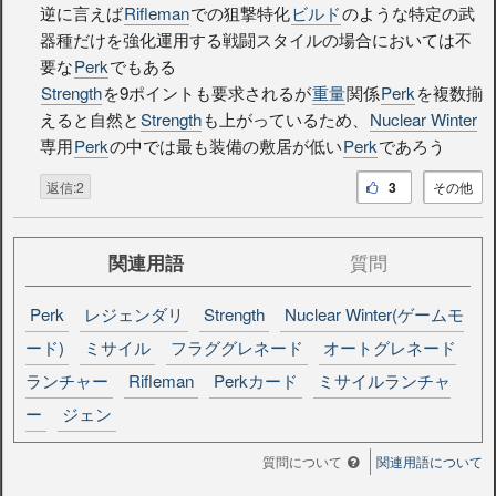
逆に言えば
Rifleman
での狙撃特化
ビルド
のような特定の武
器種だけを強化運用する戦闘スタイルの場合においては不
要な
Perk
でもある
Strength
を9ポイントも要求されるが
重量
関係
Perk
を複数揃
えると自然と
Strength
も上がっているため、
Nuclear Winter
専用
Perk
の中では最も装備の敷居が低い
Perk
であろう
返信:2
3
その他
関連用語
質問
Perk
レジェンダリ
Strength
Nuclear Winter(ゲームモ
ード)
ミサイル
フラググレネード
オートグレネード
ランチャー
Rifleman
Perkカード
ミサイルランチャ
ー
ジェン
質問について
関連用語について