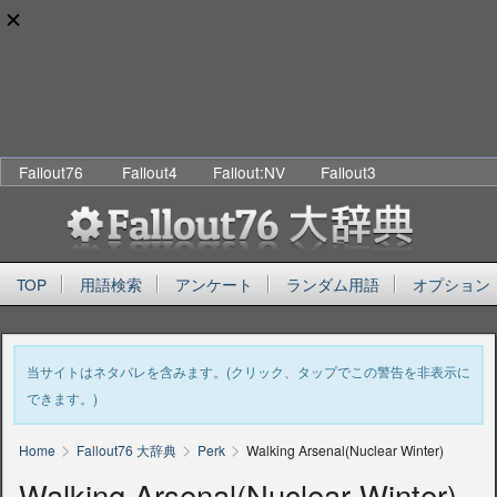
Fallout76
Fallout4
Fallout:NV
Fallout3
TOP
用語検索
アンケート
ランダム用語
オプション
当サイトはネタバレを含みます。(クリック、タップでこの警告を非表示に
できます。)
>
>
>
Home
Fallout76 大辞典
Perk
Walking Arsenal(Nuclear Winter)
Walking Arsenal(Nuclear Winter)