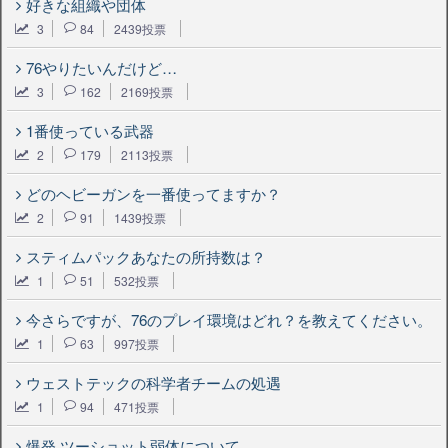
好きな組織や団体
3
84
2439投票
76やりたいんだけど…
3
162
2169投票
1番使っている武器
2
179
2113投票
どのヘビーガンを一番使ってますか？
2
91
1439投票
スティムパックあなたの所持数は？
1
51
532投票
今さらですが、76のプレイ環境はどれ？を教えてください。
1
63
997投票
ウェストテックの科学者チームの処遇
1
94
471投票
爆発 ツーショット弱体について