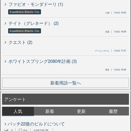
ファビオ・モンダドーリ (1)
Expeditions:Atlantic City
人物
1月4日 18:40
テイト（グレネード） (2)
Expeditions:Atlantic City
武器
1月4日 18:08
クエスト (2)
ゲームシステム
1月4日 17:27
ホワイトスプリング2080年計画 (3)
歴史
1月4日 16:48
新着用語一覧へ
アンケート
人気
新着
更新
履歴
パッチ22後のビルドについて
3
94
1987投票