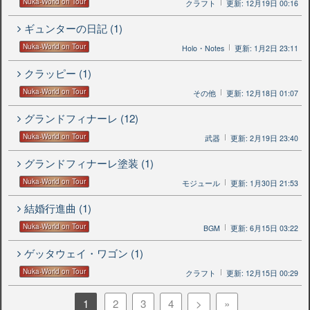
Nuka-World on Tour
クラフト
更新: 12月19日 00:16
ギュンターの日記 (1)
Nuka-World on Tour
Holo・Notes
更新: 1月2日 23:11
クラッピー (1)
Nuka-World on Tour
その他
更新: 12月18日 01:07
グランドフィナーレ (12)
Nuka-World on Tour
武器
更新: 2月19日 23:40
グランドフィナーレ塗装 (1)
Nuka-World on Tour
モジュール
更新: 1月30日 21:53
結婚行進曲 (1)
Nuka-World on Tour
BGM
更新: 6月15日 03:22
ゲッタウェイ・ワゴン (1)
Nuka-World on Tour
クラフト
更新: 12月15日 00:29
1
2
3
4
>
»