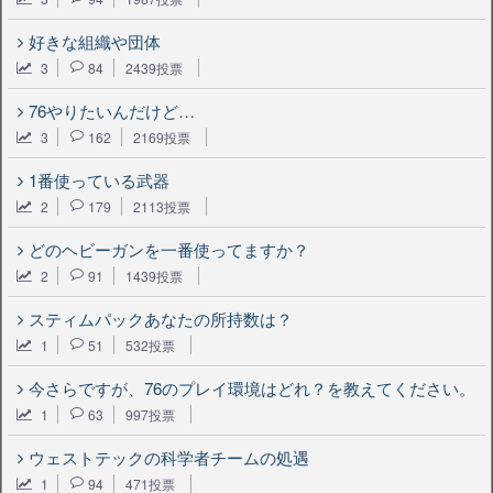
好きな組織や団体
3
84
2439投票
76やりたいんだけど…
3
162
2169投票
1番使っている武器
2
179
2113投票
どのヘビーガンを一番使ってますか？
2
91
1439投票
スティムパックあなたの所持数は？
1
51
532投票
今さらですが、76のプレイ環境はどれ？を教えてください。
1
63
997投票
ウェストテックの科学者チームの処遇
1
94
471投票