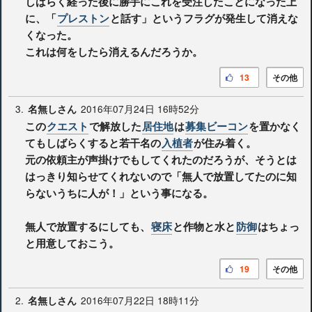
しばらく経った後に勝手にこれを受注したことになった上
に、「
プレストン
と話す」というフラグが発生して消えな
くなった。
これは何をしたら消えるんだろうか。
13
その他
3.
2016年07月24日 16時52分
名無しさん
この
クエスト
で解放した
居住地
は
募集ビーコン
を置かなく
てもしばらくすると若干名の
入植者
が住み着く。
元の依頼主が声掛けでもしてくれたのだろうが、そうとは
はっきり知らせてくれないので「無人で放置してたのに知
らないうちに人が！」という事になる。
無人で放置するにしても、
寝床
と作物と水と
防御
はちょっ
と用意しておこう。
19
その他
2.
2016年07月22日 18時11分
名無しさん