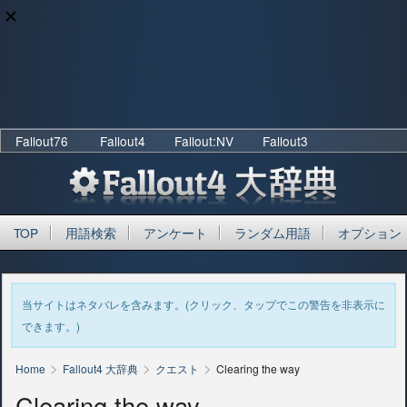
Fallout76
Fallout4
Fallout:NV
Fallout3
TOP
用語検索
アンケート
ランダム用語
オプション
当サイトはネタバレを含みます。(クリック、タップでこの警告を非表示に
できます。)
>
>
>
Home
Fallout4 大辞典
クエスト
Clearing the way
Clearing the way