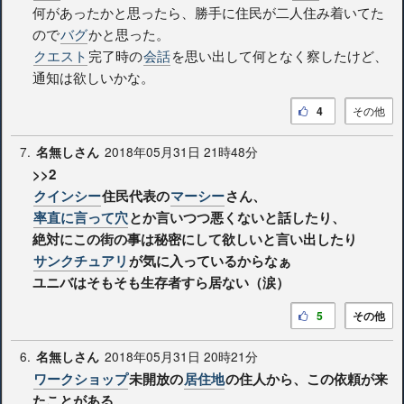
何があったかと思ったら、勝手に住民が二人住み着いてた
ので
バグ
かと思った。
クエスト
完了時の
会話
を思い出して何となく察したけど、
通知は欲しいかな。
4
その他
7.
2018年05月31日 21時48分
名無しさん
>>2
クインシー
住民代表の
マーシー
さん、
率直に言って穴
とか言いつつ悪くないと話したり、
絶対にこの街の事は秘密にして欲しいと言い出したり
サンクチュアリ
が気に入っているからなぁ
ユニバはそもそも生存者すら居ない（涙）
5
その他
6.
2018年05月31日 20時21分
名無しさん
ワークショップ
未開放の
居住地
の住人から、この依頼が来
たことがある