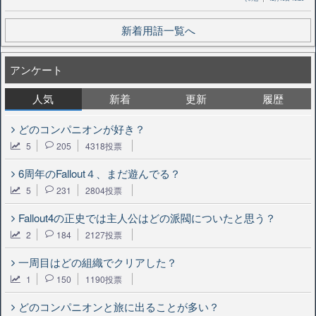
新着用語一覧へ
アンケート
人気
新着
更新
履歴
どのコンパニオンが好き？
5
205
4318投票
6周年のFallout４、まだ遊んでる？
5
231
2804投票
Fallout4の正史では主人公はどの派閥についたと思う？
2
184
2127投票
一周目はどの組織でクリアした？
1
150
1190投票
どのコンパニオンと旅に出ることが多い？