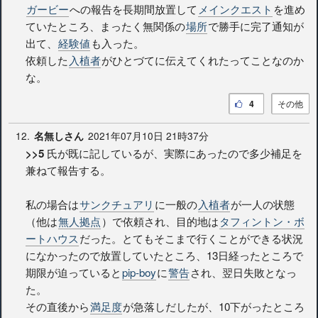
ガービー
への報告を長期間放置して
メインクエスト
を進め
ていたところ、まったく無関係の
場所
で勝手に完了通知が
出て、
経験値
も入った。
依頼した
入植者
がひとづてに伝えてくれたってことなのか
な。
4
その他
12.
2021年07月10日 21時37分
名無しさん
>>5
氏が既に記しているが、実際にあったので多少補足を
兼ねて報告する。
私の場合は
サンクチュアリ
に一般の
入植者
が一人の状態
（他は
無人拠点
）で依頼され、目的地は
タフィントン・ボ
ートハウス
だった。とてもそこまで行くことができる状況
になかったので放置していたところ、13日経ったところで
期限が迫っていると
pip-boy
に
警告
され、翌日失敗となっ
た。
その直後から
満足度
が急落しだしたが、10下がったところ