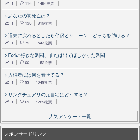
1
116
1496投票
あなたの初死亡は？
1
130
819投票
過去に戻れるとしたら伴侶とショーン、どっちを助ける？
1
79
1543投票
Fo4の好きな派閥、または出てほしかった派閥
1
90
1152投票
入植者には何を着せてる？
1
83
1048投票
サンクチュアリの元自宅はどうする？
1
63
1202投票
人気アンケート一覧
スポンサードリンク