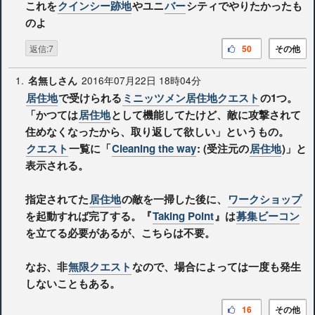
これを
クインシー跡地
やユニ
バー
シティでやりたかったも
のよ
返信:7
50
その他
1.
2016年07月22日 18時04分
名無しさん
居住地
で受けられる
ミニッツメン居住地クエスト
の1つ。
「かつては
居住地
として機能してたけど、敵に攻撃されて
住めなくなったから、取り返して欲しい」というもの。
クエスト
一覧に「
Cleaning the way
: (受注元の
居住地
)」と
表示される。
指定されてた
居住地
の敵を一掃した後に、
ワークショップ
を起動すれば完了する。『
Taking Point
』は
募集ビーコン
を立てる必要があるが、こちらは不要。
なお、非
無限クエスト
なので、場合によっては一度も発生
しないこともある。
16
その他