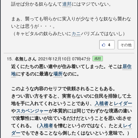
話せば分かる奴らなんて
連邦
にはマジでいない。
まぁ、襲っても明らかに実入りが少なそうな奴なら襲わな
いとは思うが・・・。
（キャピタルの奴らみたいに
カニ
バリズムではないし）
4
その他
15.
2021年12月10日 07時47分
名無しさん
感想
近くにたちの悪い連中が住み着いてしまった。そこは
居住
地
にするのに最適な
場所
なのに。
このような内容のセリフで依頼されることもある。
きつい言い方をすると、実害もないのに住民を排除して土
地を手に入れてくれということであり、
入植者
と
レイダー
や
スカベンジャー
が本質的には同じでわずかな境遇の違い
で攻撃性に違いが出ているだけだということを思い出させ
てくれる。（
入植者
を憎むというのではなく、たとえ
レイ
ダー
でもできることなら倒したくはないという意味で。）