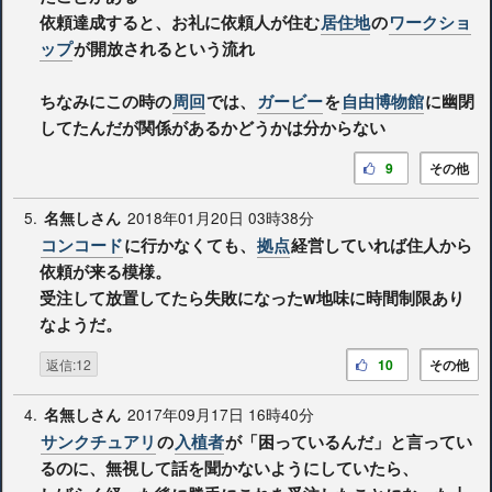
依頼達成すると、お礼に依頼人が住む
居住地
の
ワークショ
ップ
が開放されるという流れ
ちなみにこの時の
周回
では、
ガービー
を
自由博物館
に幽閉
してたんだが関係があるかどうかは分からない
9
その他
5.
2018年01月20日 03時38分
名無しさん
コンコード
に行かなくても、
拠点
経営していれば住人から
依頼が来る模様。
受注して放置してたら失敗になったw地味に時間制限あり
なようだ。
返信:12
10
その他
4.
2017年09月17日 16時40分
名無しさん
サンクチュアリ
の
入植者
が「困っているんだ」と言ってい
るのに、無視して話を聞かないようにしていたら、