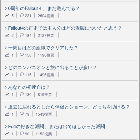
6周年のFallout４、まだ遊んでる？
5
231
2804投票
Fallout4の正史では主人公はどの派閥についたと思う？
2
184
2127投票
一周目はどの組織でクリアした？
1
150
1190投票
どのコンパニオンと旅に出ることが多い？
1
116
1496投票
あなたの初死亡は？
1
130
819投票
過去に戻れるとしたら伴侶とショーン、どっちを助ける？
1
79
1543投票
Fo4の好きな派閥、または出てほしかった派閥
1
90
1152投票